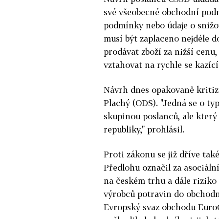
své všeobecné obchodní podm
podmínky nebo údaje o snižov
musí být zaplaceno nejdéle d
prodávat zboží za nižší cenu
vztahovat na rychle se kazíc
Návrh dnes opakovaně kritiz
Plachý (ODS). "Jedná se o typ
skupinou poslanců, ale kter
republiky," prohlásil.
Proti zákonu se již dříve ta
Předlohu označil za asociální
na českém trhu a dále riziko
výrobců potravin do obchodní
Evropský svaz obchodu Euro