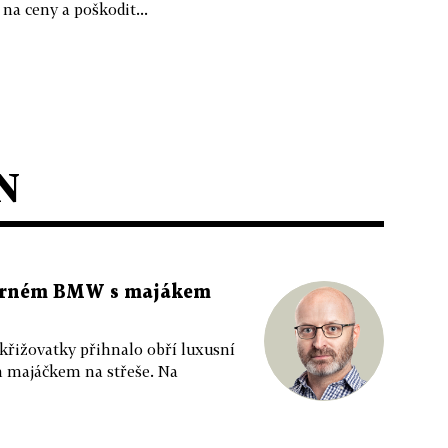
a ceny a poškodit...
N
 černém BMW s majákem
 křižovatky přihnalo obří luxusní
m majáčkem na střeše. Na