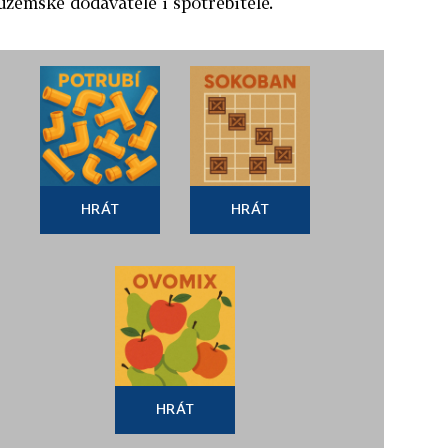
uzemské dodavatele i spotřebitele.
HRÁT
HRÁT
HRÁT