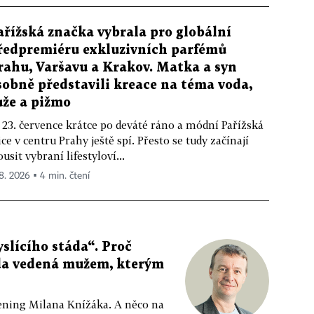
ařížská značka vybrala pro globální
ředpremiéru exkluzivních parfémů
rahu, Varšavu a Krakov. Matka a syn
sobně představili kreace na téma voda,
ůže a pižmo
 23. července krátce po deváté ráno a módní Pařížská
ice v centru Prahy ještě spí. Přesto se tudy začínají
ousit vybraní lifestyloví...
 8. 2026 ▪ 4 min. čtení
slícího stáda“. Proč
da vedená mužem, kterým
ppening Milana Knížáka. A něco na