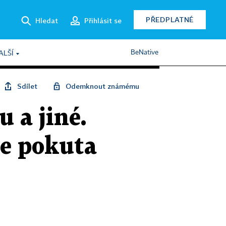
PŘEDPLATNÉ
Hledat
Přihlásit se
BeNative
ALŠÍ
Sdílet
Odemknout známému
u a jiné.
je pokuta