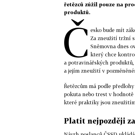
řetězců zúžil pouze na pr
produktů.
Č
esko bude mít zák
Za zneužití tržní 
Sněmovna dnes ov
který chce kontro
a potravinářských produktů, 
a jejím zneužití v pozměněné
Řetězcům má podle předlohy h
pokuta nebo trest v hodnotě 
které praktiky jsou zneužitím 
Platit nejpozději z
Návrh poslanců ČSSD ukládá 