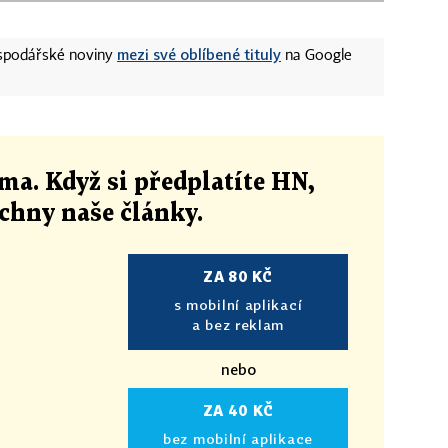
mezi své oblíbené tituly
ospodářské noviny
na Google
ma. Když si předplatíte HN,
echny naše články
.
ZA 80 KČ
s mobilní aplikací
a bez reklam
nebo
ZA 40 KČ
bez mobilní aplikace