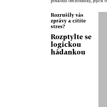
poškodil obchodníky, jejich t
Rozrušily vás
zprávy a cítíte
stres?
Rozptylte se
logickou
hádankou