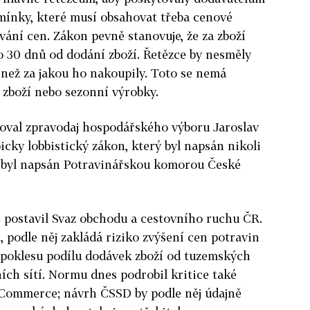
ínky, které musí obsahovat třeba cenové
ání cen. Zákon pevně stanovuje, že za zboží
o 30 dnů od dodání zboží. Řetězce by nesměly
, než za jakou ho nakoupily. Toto se nemá
í zboží nebo sezonní výrobky.
oval zpravodaj hospodářského výboru Jaroslav
icky lobbistický zákon, který byl napsán nikoli
ý byl napsán Potravinářskou komorou České
ké postavil Svaz obchodu a cestovního ruchu ČR.
, podle něj zakládá riziko zvýšení cen potravin
 poklesu podílu dodávek zboží od tuzemských
ch sítí. Normu dnes podrobil kritice také
Commerce; návrh ČSSD by podle něj údajně