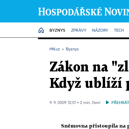
BYZNYS
HOME
ZPRÁVY
NÁZORY
TECH
HN.cz
›
Byznys
Zákon na "zl
Když ublíží 
PŘEHRÁT
9. 9. 2009 12:57 ▪ 2 min. čtení
Sněmovna přistoupila na p