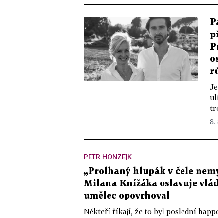
P
p
P
o
r
Je
ul
tr
8.
PETR HONZEJK
„Prolhaný hlupák v čele nemy
Milana Knížáka oslavuje vlá
umělec opovrhoval
Někteří říkají, že to byl poslední ha