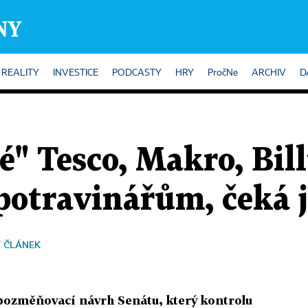
REALITY
INVESTICE
PODCASTY
HRY
PročNe
ARCHIV
D
é" Tesco, Makro, Bill
potravinářům, čeká 
 ČLÁNEK
ozměňovací návrh Senátu, který kontrolu