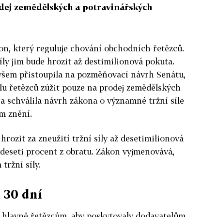
odej zemědělských a potravinářských
on, který reguluje chování obchodních řetězců.
síly jim bude hrozit až destimilionová pokuta.
šem přistoupila na pozměňovací návrh Senátu,
lu řetězců zúžit pouze na prodej zemědělských
a schválila návrh zákona o významné tržní síle
m znění.
rozit za zneužití tržní síly až desetimilionová
deseti procent z obratu. Zákon vyjmenovává,
tržní síly.
a 30 dní
hlavně řetězcům, aby poskytovaly dodavatelům