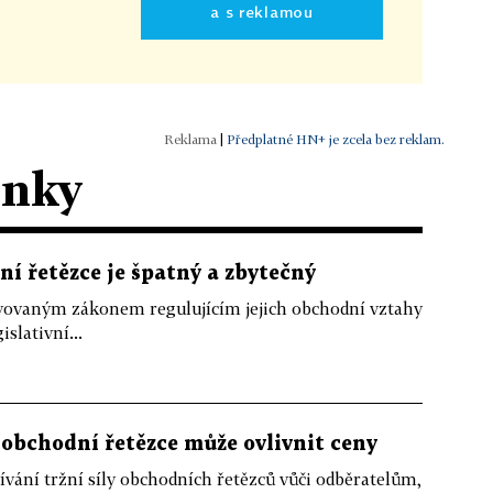
a s reklamou
|
Předplatné HN+ je zcela bez reklam.
ánky
ní řetězce je špatný a zbytečný
avovaným zákonem regulujícím jejich obchodní vztahy
islativní...
obchodní řetězce může ovlivnit ceny
vání tržní síly obchodních řetězců vůči odběratelům,