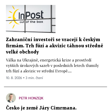
Zahraniční investoři se vracejí k českým
firmám. Trh fúzí a akvizic táhnou středně
velké obchody
Válka na Ukrajině, energetická krize a prostředí
vyšších úrokových sazeb v posledních letech tlumily
trh fúzí a akvizic ve střední Evropě....
10. 8. 2026 ▪ 3 min. čtení
PETR HONZEJK
Česko je země Járy Cimrmana.