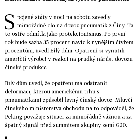
S
pojené státy v noci na sobotu zavedly
mimořádné clo na dovoz pneumatik z Číny. Ta
to ostře odmítla jako protekcionismus. Po první
rok bude sazba 35 procent navíc k nynějším čtyřem
procentům, uvedl Bílý dům. Opatření si vynutili
američtí výrobci v reakci na prudký nárůst dovozu
čínské produkce.
Bílý dům uvedl, že opatření má odstranit
deformaci, kterou americkému trhu s
pneumatikami způsobil levný čínský dovoz. Mluvčí
čínského ministerstva obchodu na to odpověděl, že
Peking považuje situaci za mimořádně vážnou a za
špatný signál před summitem skupiny zemí G20.