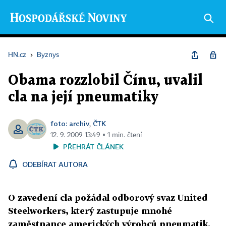
HN.cz
›
Byznys
Obama rozzlobil Čínu, uvalil
cla na její pneumatiky
foto: archiv
ČTK
,
12. 9. 2009 13:49 ▪ 1 min. čtení
PŘEHRÁT ČLÁNEK
ODEBÍRAT AUTORA
O zavedení cla požádal odborový svaz United
Steelworkers, který zastupuje mnohé
zaměstnance amerických výrobců pneumatik.