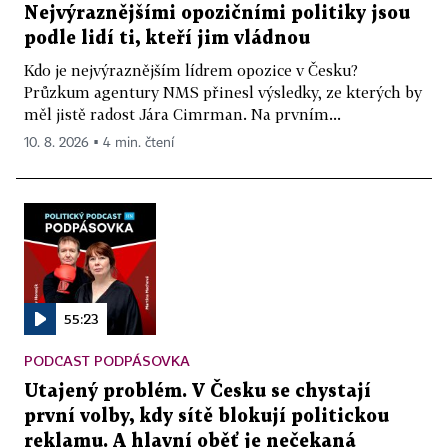
Nejvýraznějšími opozičními politiky jsou
podle lidí ti, kteří jim vládnou
Kdo je nejvýraznějším lídrem opozice v Česku?
Průzkum agentury NMS přinesl výsledky, ze kterých by
měl jistě radost Jára Cimrman. Na prvním...
10. 8. 2026 ▪ 4 min. čtení
55:23
PODCAST PODPÁSOVKA
Utajený problém. V Česku se chystají
první volby, kdy sítě blokují politickou
reklamu. A hlavní oběť je nečekaná