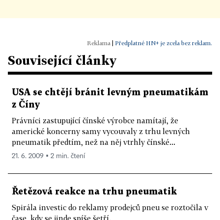
|
Předplatné HN+ je zcela bez reklam.
Související články
USA se chtějí bránit levným pneumatikám
z Číny
Právníci zastupující čínské výrobce namítají, že
americké koncerny samy vycouvaly z trhu levných
pneumatik předtím, než na něj vtrhly čínské...
21. 6. 2009 ▪ 2 min. čtení
Řetězová reakce na trhu pneumatik
Spirála investic do reklamy prodejců pneu se roztočila v
čase, kdy se jinde spíše šetří.