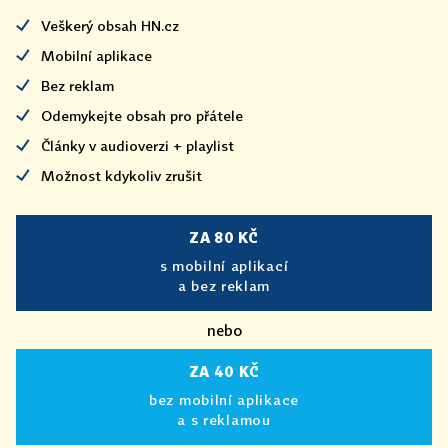
Veškerý obsah HN.cz
Mobilní aplikace
Bez reklam
Odemykejte obsah pro přátele
Články v audioverzi + playlist
Možnost kdykoliv zrušit
ZA 80 KČ
s mobilní aplikací
a bez reklam
nebo
ZA 40 KČ
bez mobilní aplikace
a s reklamou