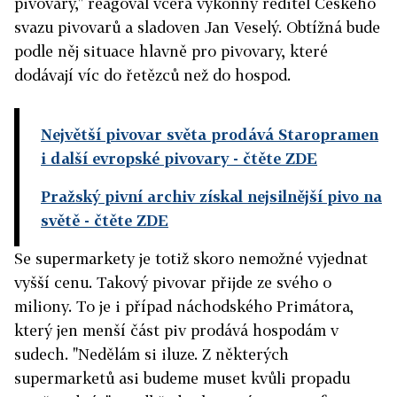
pivovary," reagoval včera výkonný ředitel Českého
svazu pivovarů a sladoven Jan Veselý. Obtížná bude
podle něj situace hlavně pro pivovary, které
dodávají víc do řetězců než do hospod.
Největší pivovar světa prodává Staropramen
i další evropské pivovary
- čtěte ZDE
Pražský pivní archiv získal nejsilnější pivo na
světě
- čtěte ZDE
Se supermarkety je totiž skoro nemožné vyjednat
vyšší cenu. Takový pivovar přijde ze svého o
miliony. To je i případ náchodského Primátora,
který jen menší část piv prodává hospodám v
sudech. "Nedělám si iluze. Z některých
supermarketů asi budeme muset kvůli propadu