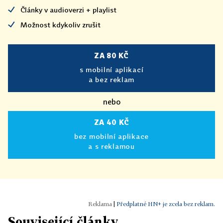
Články v audioverzi + playlist
Možnost kdykoliv zrušit
ZA 80 KČ
s mobilní aplikací
a bez reklam
nebo
ZA 40 KČ
bez mobilní aplikace
a s reklamou
|
Předplatné HN+ je zcela bez reklam.
Související články