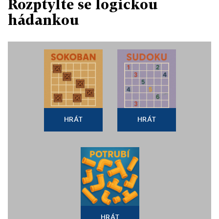
Rozptylte se logickou
hádankou
HRÁT
HRÁT
HRÁT