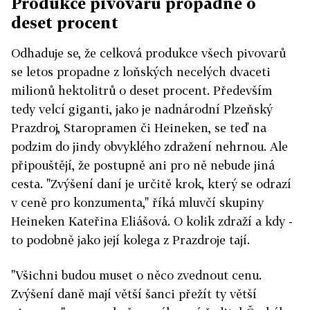
Produkce pivovarů propadne o
deset procent
Odhaduje se, že celková produkce všech pivovarů
se letos propadne z loňských necelých dvaceti
milionů hektolitrů o deset procent. Především
tedy velcí giganti, jako je nadnárodní Plzeňský
Prazdroj, Staropramen či Heineken, se teď na
podzim do jindy obvyklého zdražení nehrnou. Ale
připouštějí, že postupně ani pro ně nebude jiná
cesta. "Zvýšení daní je určitě krok, který se odrazí
v ceně pro konzumenta," říká mluvčí skupiny
Heineken Kateřina Eliášová. O kolik zdraží a kdy -
to podobně jako její kolega z Prazdroje tají.
"Všichni budou muset o něco zvednout cenu.
Zvýšení daně mají větší šanci přežít ty větší