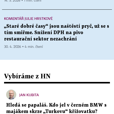
14. 5. 2026 ▪ 1 min. čtení
KOMENTÁŘ JULIE HRSTKOVÉ
„Staré dobré časy“ jsou naštěstí pryč, už se s
tím smiřme. Snížení DPH na pivo
restaurační sektor nezachrání
30. 4. 2026 ▪ 4 min. čtení
Vybíráme z HN
JAN KUBITA
Hledá se papaláš. Kdo jel v černém BMW s
majákem skrze „Turkovu“ křižovatku?