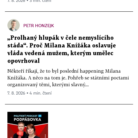
7. 8. 2026 ▪ 3 min. čtení
PETR HONZEJK
„Prolhaný hlupák v čele nemyslícího
stáda“. Proč Milana Knížáka oslavuje
vláda vedená mužem, kterým umělec
opovrhoval
Někteří říkají, že to byl poslední happening Milana
Knížáka. A něco na tom je. Pohřeb se státními poctami
organizovaný těmi, kterými slavný...
7. 8. 2026 ▪ 4 min. čtení