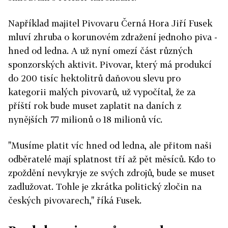
Například majitel Pivovaru Černá Hora Jiří Fusek
mluví zhruba o korunovém zdražení jednoho piva -
hned od ledna. A už nyní omezí část různých
sponzorských aktivit. Pivovar, který má produkcí
do 200 tisíc hektolitrů daňovou slevu pro
kategorii malých pivovarů, už vypočítal, že za
příští rok bude muset zaplatit na daních z
nynějších 77 milionů o 18 milionů víc.
"Musíme platit víc hned od ledna, ale přitom naši
odběratelé mají splatnost tří až pět měsíců. Kdo to
zpoždění nevykryje ze svých zdrojů, bude se muset
zadlužovat. Tohle je zkrátka politický zločin na
českých pivovarech," říká Fusek.