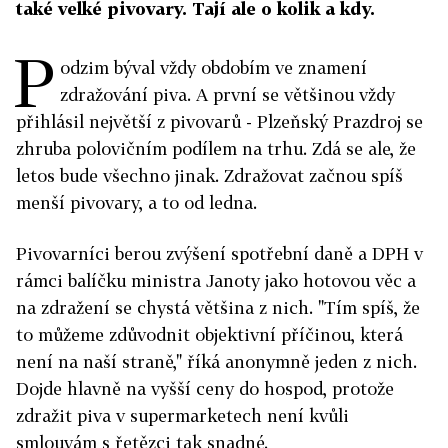
také velké pivovary. Tají ale o kolik a kdy.
P
odzim býval vždy obdobím ve znamení
zdražování piva. A první se většinou vždy
přihlásil největší z pivovarů - Plzeňský Prazdroj se
zhruba polovičním podílem na trhu. Zdá se ale, že
letos bude všechno jinak. Zdražovat začnou spíš
menší pivovary, a to od ledna.
Pivovarníci berou zvýšení spotřební daně a DPH v
rámci balíčku ministra Janoty jako hotovou věc a
na zdražení se chystá většina z nich. "Tím spíš, že
to můžeme zdůvodnit objektivní příčinou, která
není na naší straně," říká anonymně jeden z nich.
Dojde hlavně na vyšší ceny do hospod, protože
zdražit piva v supermarketech není kvůli
smlouvám s řetězci tak snadné.