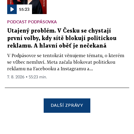
55:23
PODCAST PODPÁSOVKA
Utajený problém. V Česku se chystají
první volby, kdy sítě blokují politickou
reklamu. A hlavní oběť je nečekaná
V Podpásovce se tentokrát věnujeme tématu, o kterém
se vůbec nemluví. Meta začala blokovat politickou
reklamu na Facebooku a Instagramu a...
7. 8. 2026 ▪ 55:23 min.
DALŠÍ ZPRÁVY