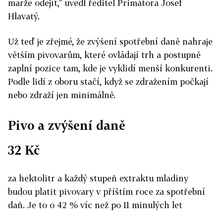
marže odejít," uvedl ředitel Primátora Josef
Hlavatý.
Už teď je zřejmé, že zvýšení spotřební daně nahraje
větším pivovarům, které ovládají trh a postupně
zaplní pozice tam, kde je vyklidí menší konkurenti.
Podle lidí z oboru stačí, když se zdražením počkají
nebo zdraží jen minimálně.
Pivo a zvýšení daně
32 Kč
za hektolitr a každý stupeň extraktu mladiny
budou platit pivovary v příštím roce za spotřební
daň. Je to o 42 % víc než po 11 minulých let