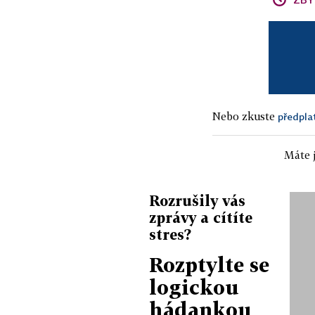
Nebo zkuste
předpla
Máte j
Rozrušily vás
zprávy a cítíte
stres?
Rozptylte se
logickou
hádankou