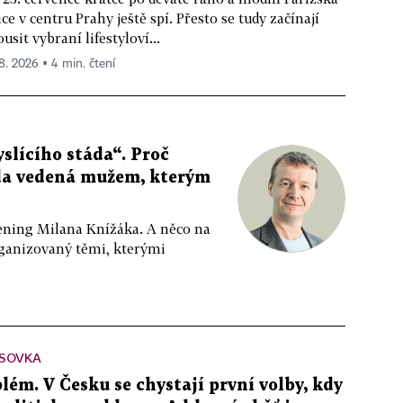
ice v centru Prahy ještě spí. Přesto se tudy začínají
ousit vybraní lifestyloví...
 8. 2026 ▪ 4 min. čtení
slícího stáda“. Proč
da vedená mužem, kterým
ppening Milana Knížáka. A něco na
rganizovaný těmi, kterými
SOVKA
lém. V Česku se chystají první volby, kdy