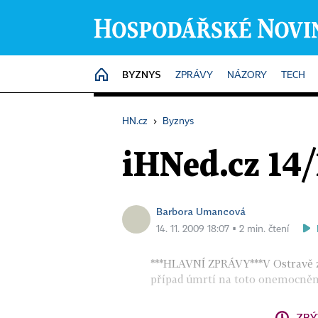
BYZNYS
HOME
ZPRÁVY
NÁZORY
TECH
HN.cz
›
Byznys
iHNed.cz 14
Barbora Umancová
14. 11. 2009 18:07 ▪ 2 min. čtení
***HLAVNÍ ZPRÁVY***V Ostravě z
případ úmrtí na toto onemocnění 
ZBÝ