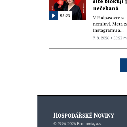
sítě blokují
nečekaná
55:23
V Podpásovce se
nemluví. Meta z
Instagramu a...
7. 8. 2026 ▪ 55:23 m
©
1996-2026
Economia, a.s.