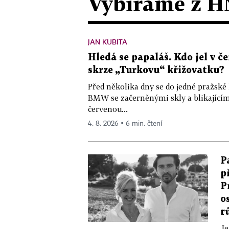
Vybíráme z H
JAN KUBITA
Hledá se papaláš. Kdo jel v
skrze „Turkovu“ křižovatku?
Před několika dny se do jedné pražské
BMW se začerněnými skly a blikající
červenou...
4. 8. 2026 ▪ 6 min. čtení
P
p
P
o
r
Je