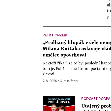
ul
tr
8.
PETR HONZEJK
„Prolhaný hlupák v čele nemy
Milana Knížáka oslavuje vlá
umělec opovrhoval
Někteří říkají, že to byl poslední ha
tom je. Pohřeb se státními poctami o
slavný...
7. 8. 2026 ▪ 4 min. čtení
PODCAST PODPÁ
Utajený prob