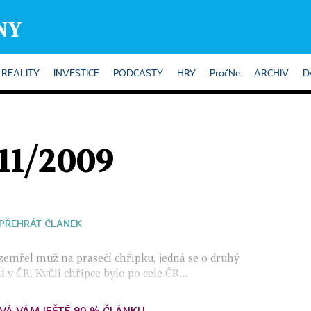
REALITY
INVESTICE
PODCASTY
HRY
PročNe
ARCHIV
D
/11/2009
PŘEHRÁT ČLÁNEK
emřel muž na prasečí chřipku, jedná se o druhý
v ČR. Kvůli chřipce bylo po celé ČR...
VÁ VÁM JEŠTĚ 90 % ČLÁNKU