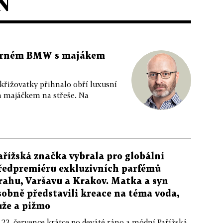
N
 černém BMW s majákem
 křižovatky přihnalo obří luxusní
m majáčkem na střeše. Na
ařížská značka vybrala pro globální
ředpremiéru exkluzivních parfémů
rahu, Varšavu a Krakov. Matka a syn
sobně představili kreace na téma voda,
ůže a pižmo
 23. července krátce po deváté ráno a módní Pařížská