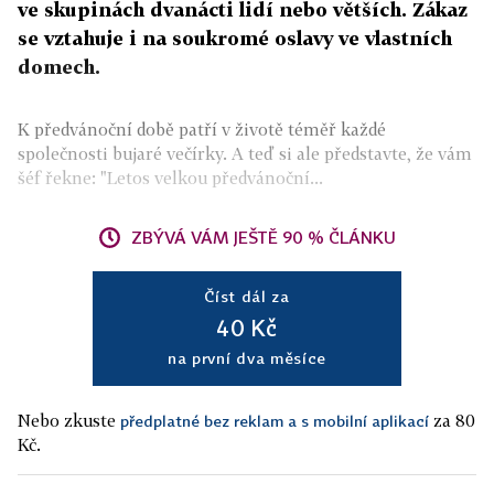
ve skupinách dvanácti lidí nebo větších. Zákaz
se vztahuje i na soukromé oslavy ve vlastních
domech.
K předvánoční době patří v životě téměř každé
společnosti bujaré večírky. A teď si ale představte, že vám
šéf řekne: "Letos velkou předvánoční...
ZBÝVÁ VÁM JEŠTĚ 90 % ČLÁNKU
Číst dál za
40 Kč
na první dva měsíce
Nebo zkuste
za 80
předplatné bez reklam a s mobilní aplikací
Kč.