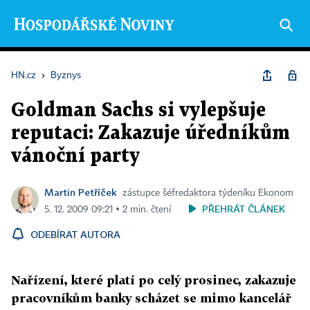
HN.cz
›
Byznys
Goldman Sachs si vylepšuje
reputaci: Zakazuje úředníkům
vánoční party
Martin Petříček
zástupce šéfredaktora týdeníku Ekonom
PŘEHRÁT ČLÁNEK
5. 12. 2009 09:21 ▪ 2 min. čtení
ODEBÍRAT AUTORA
Nařízení, které platí po celý prosinec, zakazuje
pracovníkům banky scházet se mimo kancelář