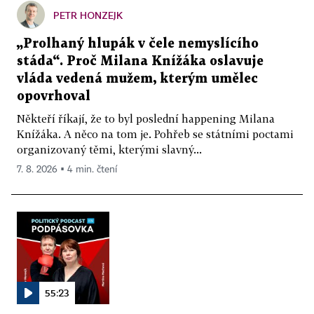
PETR HONZEJK
„Prolhaný hlupák v čele nemyslícího
stáda“. Proč Milana Knížáka oslavuje
vláda vedená mužem, kterým umělec
opovrhoval
Někteří říkají, že to byl poslední happening Milana
Knížáka. A něco na tom je. Pohřeb se státními poctami
organizovaný těmi, kterými slavný...
7. 8. 2026 ▪ 4 min. čtení
55:23