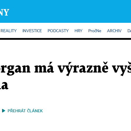
REALITY
INVESTICE
PODCASTY
HRY
PročNe
ARCHIV
D
gan má výrazně vyšš
la
PŘEHRÁT ČLÁNEK