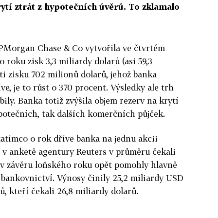
rytí ztrát z hypotečních úvěrů. To zklamalo
PMorgan Chase & Co vytvořila ve čtvrtém
o roku zisk 3,3 miliardy dolarů (asi 59,3
ti zisku 702 milionů dolarů, jehož banka
ve, je to růst o 370 procent. Výsledky ale trh
ily. Banka totiž zvýšila objem rezerv na krytí
ypotečních, tak dalších komerčních půjček.
 zatímco o rok dříve banka na jednu akcii
ci v anketě agentury Reuters v průměru čekali
e v závěru loňského roku opět pomohly hlavně
 bankovnictví. Výnosy činily 25,2 miliardy USD
ů, kteří čekali 26,8 miliardy dolarů.