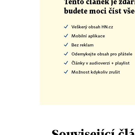
Tento článek
je
zdar
budete moci číst vš
Veškerý obsah HN.cz
Mobilní aplikace
Bez reklam
Odemykejte obsah pro přátele
Články v audioverzi + playlist
Možnost kdykoliv zrušit
Související čl