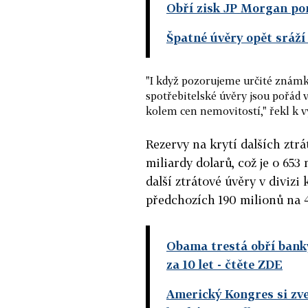
Obří zisk JP Morgan p
Špatné úvěry opět sráží
"I když pozorujeme určité známk
spotřebitelské úvěry jsou pořád 
kolem cen nemovitostí," řekl k 
Rezervy na krytí dalších ztrá
miliardy dolarů, což je o 653
další ztrátové úvěry v diviz
předchozích 190 milionů na 
Obama trestá obří banky
za 10 let
- čtěte ZDE
Americký Kongres si zve