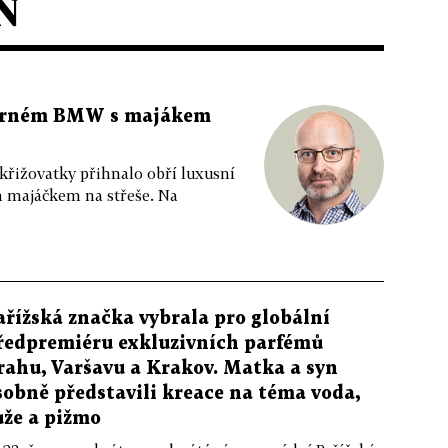
N
 černém BMW s majákem
 křižovatky přihnalo obří luxusní
m majáčkem na střeše. Na
ařížská značka vybrala pro globální
ředpremiéru exkluzivních parfémů
rahu, Varšavu a Krakov. Matka a syn
sobně představili kreace na téma voda,
ůže a pižmo