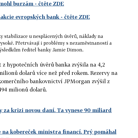
omohl burzám
- čtěte ZDE
 akcie evropských bank
- čtěte ZDE
y stabilizace u nesplácených úvěrů, náklady na
vysoké. Přetrvávají i problémy s nezaměstnaností a
výsledkům ředitel banky Jamie Dimon.
t z hypotečních úvěrů banka zvýšila na 4,2
 milionů dolarů více než před rokem. Rezervy na
i komerčního bankovnictví JPMorgan zvýšil z
494 milionů dolarů.
 za krizi novou daní. Ta vynese 90 miliard
 na kobereček ministra financí. Prý pomáhal