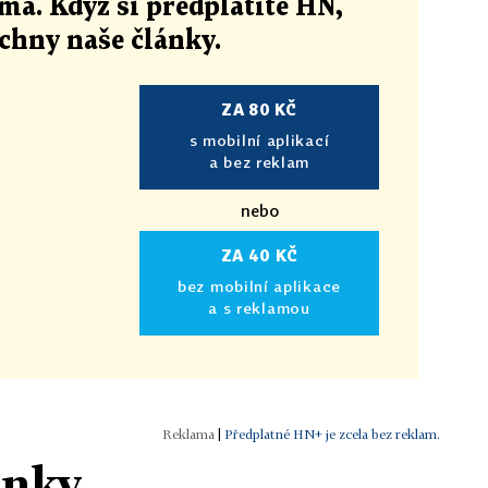
ma. Když si předplatíte HN,
echny naše články
.
ZA 80 KČ
s mobilní aplikací
a bez reklam
nebo
ZA 40 KČ
bez mobilní aplikace
a s reklamou
|
Předplatné HN+ je zcela bez reklam.
ánky