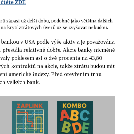
 čtěte ZDE
ů zápasí už delší dobu, podobně jako většina dalších
e na krytí ztrátových úvěrů už se zvyšovat nebudou.
 bankou v USA podle výše aktiv a je považována
zi přestála relativně dobře. Akcie banky nicméně
valy poklesem asi o dvě procenta na 43,80
vých kontraktů na akcie, takže ztrátu budou mít
avní americké indexy. Před otevřením trhu
ích velkých bank.