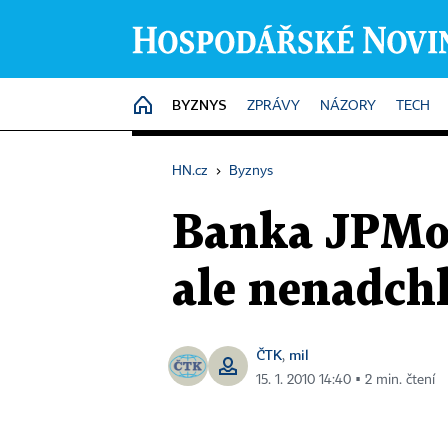
BYZNYS
HOME
ZPRÁVY
NÁZORY
TECH
HN.cz
›
Byznys
Banka JPMor
ale nenadch
ČTK
mil
,
15. 1. 2010 14:40 ▪ 2 min. čtení