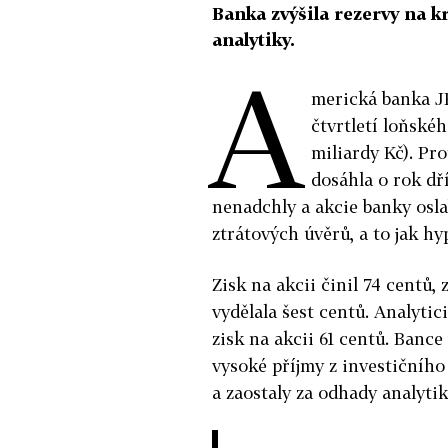
Banka zvýšila rezervy na k
analytiky.
A
merická banka J
čtvrtletí loňskéh
miliardy Kč). Pro
dosáhla o rok dří
nenadchly a akcie banky oslab
ztrátových úvěrů, a to jak h
Zisk na akcii činil 74 centů,
vydělala šest centů. Analyti
zisk na akcii 61 centů. Banc
vysoké příjmy z investičního
a zaostaly za odhady analytik