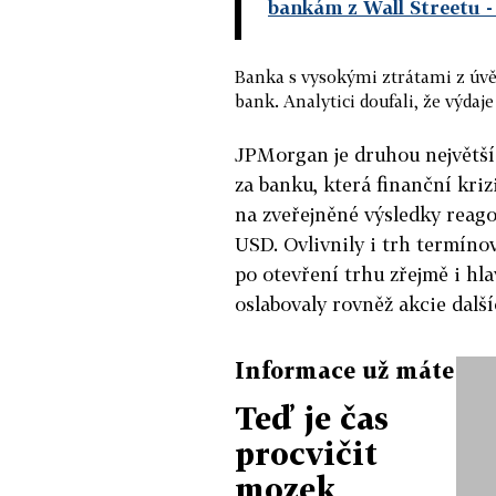
bankám z Wall Streetu
-
Banka s vysokými ztrátami z úvěr
bank. Analytici doufali, že výdaj
JPMorgan je druhou největší
za banku, která finanční kri
na zveřejněné výsledky reago
USD. Ovlivnily i trh termíno
po otevření trhu zřejmě i hl
oslabovaly rovněž akcie dalš
Informace už máte
Teď je čas
procvičit
mozek