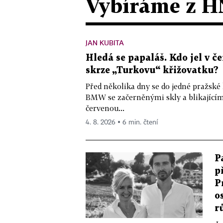
Vybíráme z H
JAN KUBITA
Hledá se papaláš. Kdo jel v
skrze „Turkovu“ křižovatku?
Před několika dny se do jedné pražské
BMW se začerněnými skly a blikající
červenou...
4. 8. 2026 ▪ 6 min. čtení
P
p
P
o
r