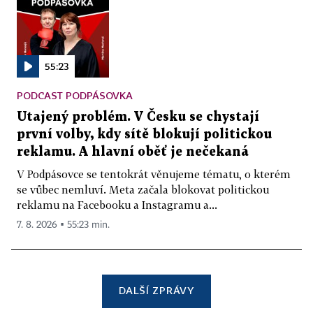
55:23
PODCAST PODPÁSOVKA
Utajený problém. V Česku se chystají
první volby, kdy sítě blokují politickou
reklamu. A hlavní oběť je nečekaná
V Podpásovce se tentokrát věnujeme tématu, o kterém
se vůbec nemluví. Meta začala blokovat politickou
reklamu na Facebooku a Instagramu a...
7. 8. 2026 ▪ 55:23 min.
DALŠÍ ZPRÁVY