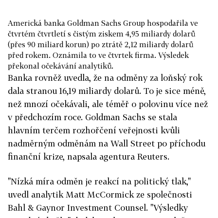
Americká banka Goldman Sachs Group hospodařila ve
čtvrtém čtvrtletí s čistým ziskem 4,95 miliardy dolarů
(přes 90 miliard korun) po ztrátě 2,12 miliardy dolarů
před rokem. Oznámila to ve čtvrtek firma. Výsledek
překonal očekávání analytiků.
Banka rovněž uvedla, že na odměny za loňský rok
dala stranou 16,19 miliardy dolarů. To je sice méně,
než mnozí očekávali, ale téměř o polovinu více než
v předchozím roce. Goldman Sachs se stala
hlavním terčem rozhořčení veřejnosti kvůli
nadměrným odměnám na Wall Street po příchodu
finanční krize, napsala agentura Reuters.
"Nízká míra odměn je reakcí na politický tlak,"
uvedl analytik Matt McCormick ze společnosti
Bahl & Gaynor Investment Counsel. "Výsledky