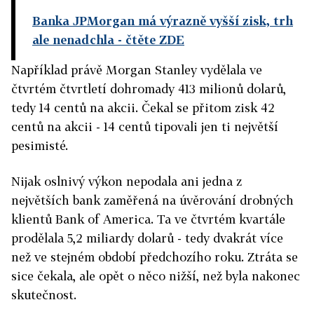
Banka JPMorgan má výrazně vyšší zisk, trh
ale nenadchla
- čtěte ZDE
Například právě Morgan Stanley vydělala ve
čtvrtém čtvrtletí dohromady 413 milionů dolarů,
tedy 14 centů na akcii. Čekal se přitom zisk 42
centů na akcii - 14 centů tipovali jen ti největší
pesimisté.
Nijak oslnivý výkon nepodala ani jedna z
největších bank zaměřená na úvěrování drobných
klientů Bank of America. Ta ve čtvrtém kvartále
prodělala 5,2 miliardy dolarů - tedy dvakrát více
než ve stejném období předchozího roku. Ztráta se
sice čekala, ale opět o něco nižší, než byla nakonec
skutečnost.