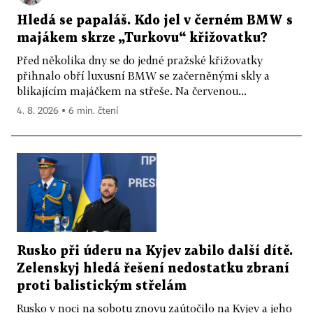
Hledá se papaláš. Kdo jel v černém BMW s
majákem skrze „Turkovu“ křižovatku?
Před několika dny se do jedné pražské křižovatky
přihnalo obří luxusní BMW se začerněnými skly a
blikajícím majáčkem na střeše. Na červenou...
4. 8. 2026 ▪ 6 min. čtení
Rusko při úderu na Kyjev zabilo další dítě.
Zelenskyj hledá řešení nedostatku zbraní
proti balistickým střelám
Rusko v noci na sobotu znovu zaútočilo na Kyjev a jeho