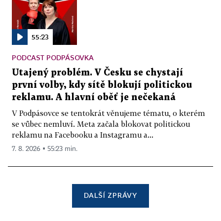
55:23
PODCAST PODPÁSOVKA
Utajený problém. V Česku se chystají
první volby, kdy sítě blokují politickou
reklamu. A hlavní oběť je nečekaná
V Podpásovce se tentokrát věnujeme tématu, o kterém
se vůbec nemluví. Meta začala blokovat politickou
reklamu na Facebooku a Instagramu a...
7. 8. 2026 ▪ 55:23 min.
DALŠÍ ZPRÁVY