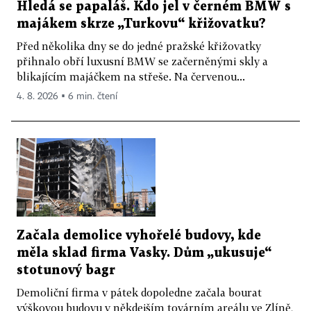
Hledá se papaláš. Kdo jel v černém BMW s
majákem skrze „Turkovu“ křižovatku?
Před několika dny se do jedné pražské křižovatky
přihnalo obří luxusní BMW se začerněnými skly a
blikajícím majáčkem na střeše. Na červenou...
4. 8. 2026 ▪ 6 min. čtení
Začala demolice vyhořelé budovy, kde
měla sklad firma Vasky. Dům „ukusuje“
stotunový bagr
Demoliční firma v pátek dopoledne začala bourat
výškovou budovu v někdejším továrním areálu ve Zlíně,