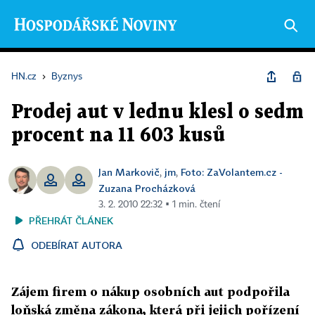
HN.cz
›
Byznys
Prodej aut v lednu klesl o sedm
procent na 11 603 kusů
Jan Markovič
jm
Foto: ZaVolantem.cz -
,
,
Zuzana Procházková
3. 2. 2010 22:32 ▪ 1 min. čtení
PŘEHRÁT ČLÁNEK
ODEBÍRAT AUTORA
Zájem firem o nákup osobních aut podpořila
loňská změna zákona, která při jejich pořízení