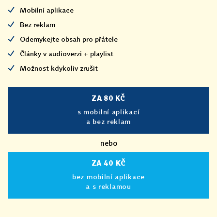
Mobilní aplikace
Bez reklam
Odemykejte obsah pro přátele
Články v audioverzi + playlist
Možnost kdykoliv zrušit
ZA 80 KČ
s mobilní aplikací
a bez reklam
nebo
ZA 40 KČ
bez mobilní aplikace
a s reklamou