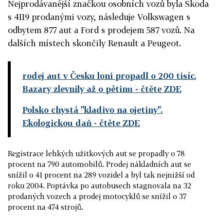
Nejprodávanější značkou osobních vozů byla Škoda
s 4119 prodanými vozy, následuje Volkswagen s
odbytem 877 aut a Ford s prodejem 587 vozů. Na
dalších místech skončily Renault a Peugeot.
rodej aut v Česku loni propadl o 200 tisíc.
Bazary zlevnily až o pětinu
- čtěte ZDE
Polsko chystá "kladivo na ojetiny".
Ekologickou daň
- čtěte ZDE
Registrace lehkých užitkových aut se propadly o 78
procent na 790 automobilů. Prodej nákladních aut se
snížil o 41 procent na 289 vozidel a byl tak nejnižší od
roku 2004. Poptávka po autobusech stagnovala na 32
prodaných vozech a prodej motocyklů se snížil o 37
procent na 474 strojů.