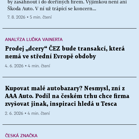
by zasáhnout i do dceřiných firem. Výjimkou není ani
Škoda Auto. V ní už trápící se koncern...
7. 8. 2026 ▪ 5 min. čtení
ANALÝZA LUĎKA VAINERTA
Prodej „dcery“ ČEZ bude transakcí, která
nemá ve střední Evropě obdoby
4. 6. 2026 ▪ 4 min. čtení
Kupovat malé autobazary? Nesmysl, zní z
AAA Auto. Podíl na českém trhu chce firma
zvyšovat jinak, inspiraci hledá u Tesca
2. 6. 2026 ▪ 4 min. čtení
ČESKÁ ZNAČKA