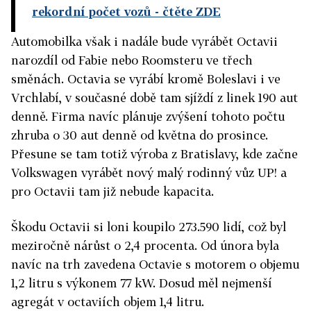
rekordní počet vozů
- čtěte ZDE
Automobilka však i nadále bude vyrábět Octavii
narozdíl od Fabie nebo Roomsteru ve třech
směnách. Octavia se vyrábí kromě Boleslavi i ve
Vrchlabí, v současné době tam sjíždí z linek 190 aut
denně. Firma navíc plánuje zvýšení tohoto počtu
zhruba o 30 aut denně od května do prosince.
Přesune se tam totiž výroba z Bratislavy, kde začne
Volkswagen vyrábět nový malý rodinný vůz UP! a
pro Octavii tam již nebude kapacita.
Škodu Octavii si loni koupilo 273.590 lidí, což byl
meziročně nárůst o 2,4 procenta. Od února byla
navíc na trh zavedena Octavie s motorem o objemu
1,2 litru s výkonem 77 kW. Dosud měl nejmenší
agregát v octaviích objem 1,4 litru.