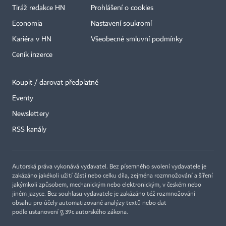
Tiráž redakce HN
Prohlášení o cookies
Economia
Nastavení soukromí
Kariéra v HN
Všeobecné smluvní podmínky
Ceník inzerce
Koupit / darovat předplatné
Eventy
×
Newslettery
RSS kanály
Autorská práva vykonává vydavatel. Bez písemného svolení vydavatele je
zakázáno jakékoli užití částí nebo celku díla, zejména rozmnožování a šíření
jakýmkoli způsobem, mechanickým nebo elektronickým, v českém nebo
jiném jazyce. Bez souhlasu vydavatele je zakázáno též rozmnožování
obsahu pro účely automatizované analýzy textů nebo dat
podle ustanovení § 39c autorského zákona.