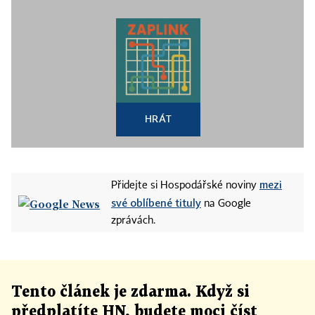
HRÁT
mezi
Přidejte si Hospodářské noviny
své oblíbené tituly
na Google
zprávách.
Tento článek
je
zdarma. Když si
předplatíte HN, budete moci číst