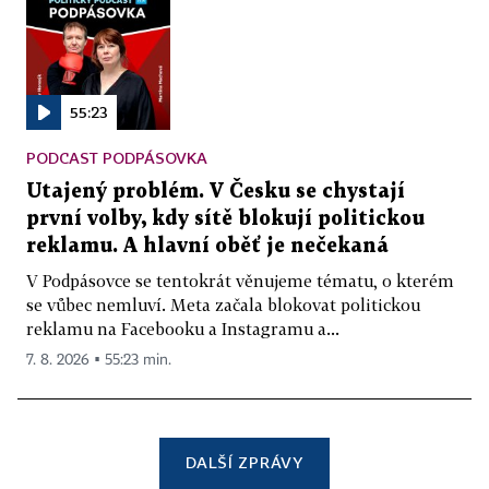
55:23
PODCAST PODPÁSOVKA
Utajený problém. V Česku se chystají
první volby, kdy sítě blokují politickou
reklamu. A hlavní oběť je nečekaná
V Podpásovce se tentokrát věnujeme tématu, o kterém
se vůbec nemluví. Meta začala blokovat politickou
reklamu na Facebooku a Instagramu a...
7. 8. 2026 ▪ 55:23 min.
DALŠÍ ZPRÁVY