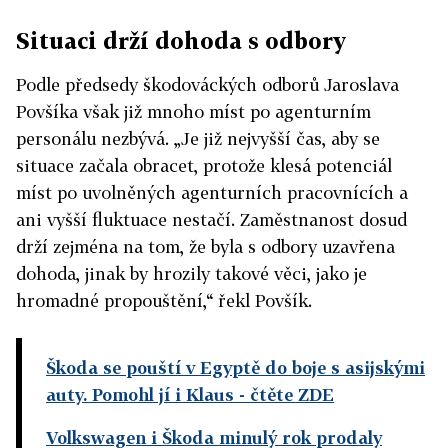
Situaci drží dohoda s odbory
Podle předsedy škodováckých odborů Jaroslava
Povšíka však již mnoho míst po agenturním
personálu nezbývá. „Je již nejvyšší čas, aby se
situace začala obracet, protože klesá potenciál
míst po uvolněných agenturních pracovnících a
ani vyšší fluktuace nestačí. Zaměstnanost dosud
drží zejména na tom, že byla s odbory uzavřena
dohoda, jinak by hrozily takové věci, jako je
hromadné propouštění,“ řekl Povšík.
Škoda se pouští v Egyptě do boje s asijskými
auty. Pomohl jí i Klaus
- čtěte ZDE
Volkswagen i Škoda minulý rok prodaly