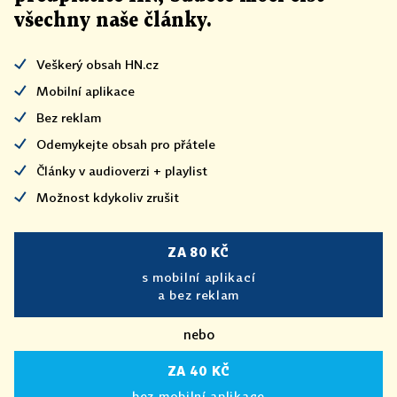
všechny naše články
.
Veškerý obsah HN.cz
Mobilní aplikace
Bez reklam
Odemykejte obsah pro přátele
Články v audioverzi + playlist
Možnost kdykoliv zrušit
ZA 80 KČ
s mobilní aplikací
a bez reklam
nebo
ZA 40 KČ
bez mobilní aplikace