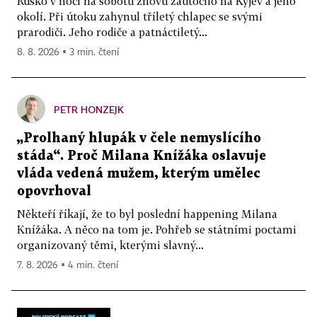
Rusko v noci na sobotu znovu zaútočilo na Kyjev a jeho
okolí. Při útoku zahynul tříletý chlapec se svými
prarodiči. Jeho rodiče a patnáctiletý...
8. 8. 2026 ▪ 3 min. čtení
PETR HONZEJK
„Prolhaný hlupák v čele nemyslícího
stáda“. Proč Milana Knížáka oslavuje
vláda vedená mužem, kterým umělec
opovrhoval
Někteří říkají, že to byl poslední happening Milana
Knížáka. A něco na tom je. Pohřeb se státními poctami
organizovaný těmi, kterými slavný...
7. 8. 2026 ▪ 4 min. čtení