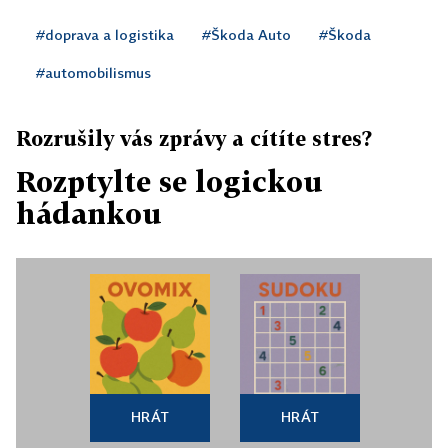
#doprava a logistika
#Škoda Auto
#Škoda
#automobilismus
Rozrušily vás zprávy a cítíte stres?
Rozptylte se logickou
hádankou
HRÁT
HRÁT