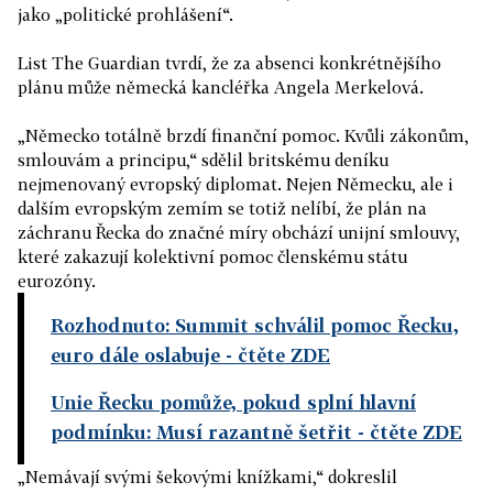
jako „politické prohlášení“.
List The Guardian tvrdí, že za absenci konkrétnějšího
plánu může německá kancléřka Angela Merkelová.
„Německo totálně brzdí finanční pomoc. Kvůli zákonům,
smlouvám a principu,“ sdělil britskému deníku
nejmenovaný evropský diplomat. Nejen Německu, ale i
dalším evropským zemím se totiž nelíbí, že plán na
záchranu Řecka do značné míry obchází unijní smlouvy,
které zakazují kolektivní pomoc členskému státu
eurozóny.
Rozhodnuto: Summit schválil pomoc Řecku,
euro dále oslabuje
- čtěte ZDE
Unie Řecku pomůže, pokud splní hlavní
podmínku: Musí razantně šetřit
- čtěte ZDE
„Nemávají svými šekovými knížkami,“ dokreslil