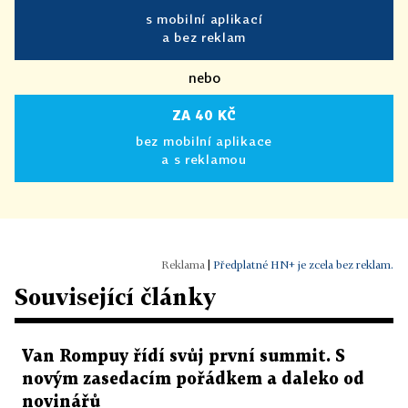
s mobilní aplikací
a bez reklam
nebo
ZA 40 KČ
bez mobilní aplikace
a s reklamou
|
Předplatné HN+ je zcela bez reklam.
Související články
Van Rompuy řídí svůj první summit. S
novým zasedacím pořádkem a daleko od
novinářů