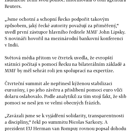
Reuters.
„Jsme ochotní a schopní Řecko podpořit takovým
způsobem, jaký řecké autority považují za přiměřený,“
uvedl první zástupce hlavního ředitele MMF John Lipsky.
S novináři hovořil na mezinárodní bankovní konferenci
v Indii.
Světová média přitom ve čtvrtek uvedla, že evropští
státníci počítají s pomocí Řecku na bilaterálním základě a
MMF by měl sehrát roli jen spoluprací na expertíze.
Čtvrteční summit ale nepřinesl kýženou stabilizaci
eurozóny, i po jeho závěru a přislíbení pomoci euro vůči
dolaru oslabovalo. Podle analytiků za tím stojí fakt, že slib
pomoci se nesl jen ve velmi obecných frázích.
„Zavázali jsme se k vyjádření solidarity, transparentnosti
a disciplíny,“ řekl po summitu Nicolas Sarkozy. A
prezident EU Herman van Rompuy rovnou popsal dohodu