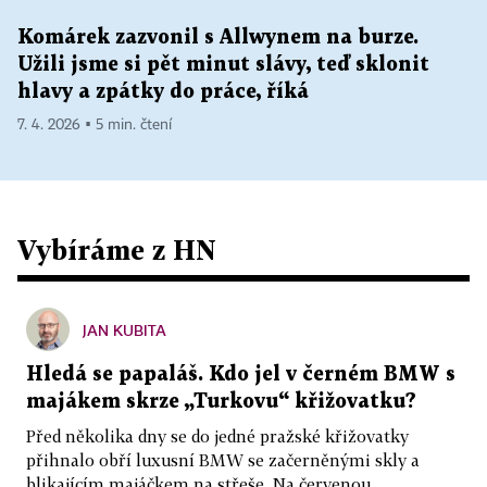
Komárek zazvonil s Allwynem na burze.
Užili jsme si pět minut slávy, teď sklonit
hlavy a zpátky do práce, říká
7. 4. 2026 ▪ 5 min. čtení
Vybíráme z HN
JAN KUBITA
Hledá se papaláš. Kdo jel v černém BMW s
majákem skrze „Turkovu“ křižovatku?
Před několika dny se do jedné pražské křižovatky
přihnalo obří luxusní BMW se začerněnými skly a
blikajícím majáčkem na střeše. Na červenou...