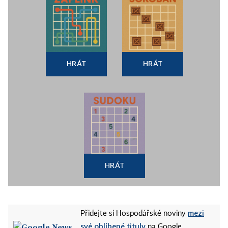
HRÁT
HRÁT
HRÁT
mezi
Přidejte si Hospodářské noviny
své oblíbené tituly
na Google