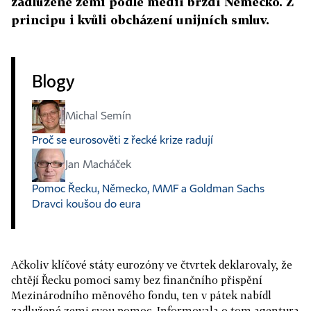
zadlužené zemi podle médií brzdí Německo. Z
principu i kvůli obcházení unijních smluv.
Blogy
Michal Semín
Proč se eurosověti z řecké krize radují
Jan Macháček
Pomoc Řecku, Německo, MMF a Goldman Sachs
Dravci koušou do eura
Ačkoliv klíčové státy eurozóny ve čtvrtek deklarovaly, že
chtějí Řecku pomoci samy bez finančního přispění
Mezinárodního měnového fondu, ten v pátek nabídl
zadlužené zemi svou pomoc. Informovala o tom agentura