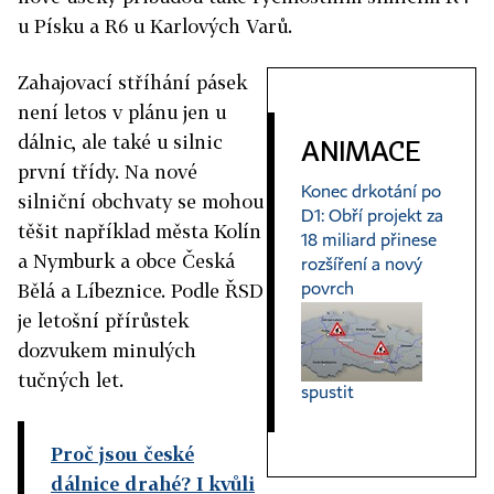
u Písku a R6 u Karlových Varů.
Zahajovací stříhání pásek
není letos v plánu jen u
dálnic, ale také u silnic
ANIMACE
první třídy. Na nové
Konec drkotání po
silniční obchvaty se mohou
D1: Obří projekt za
těšit například města Kolín
18 miliard přinese
a Nymburk a obce Česká
rozšíření a nový
Bělá a Líbeznice. Podle ŘSD
povrch
je letošní přírůstek
dozvukem minulých
tučných let.
spustit
Proč jsou české
dálnice drahé? I kvůli