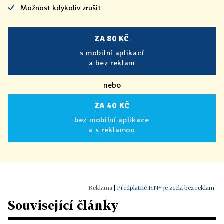
Možnost kdykoliv zrušit
ZA 80 KČ
s mobilní aplikací
a bez reklam
nebo
ZA 40 KČ
bez mobilní aplikace
a s reklamou
|
Předplatné HN+ je zcela bez reklam.
Související články