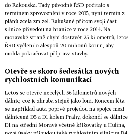
do Rakouska. Tady původně ŘSD počítalo s
termínem zprovoznění v roce 2015, nyní termín z
plánů zcela zmizel. Rakušané přitom svoji část
silnice přivedou na hranice v roce 2014. Na
moravské straně chybí dostavět 25 kilometrů, letos
ŘSD vyčlenilo alespoň 20 milionů korun, aby
mohla pokračovat příprava stavby.
Otevře se skoro šedesátka nových
rychlostních komunikací
Letos se otevře necelých 56 kilometrů nových
dálnic, což je zhruba stejně jako loni. Koncem léta
se například auta poprvé projedou na spojce mezi
dálnicemi D5 a D1 kolem Prahy, dokončí se dálnice
D1 na střední Moravě včetně křižovatky u Hulína,
nové úseky přibudou také rychlostním silnicím R4