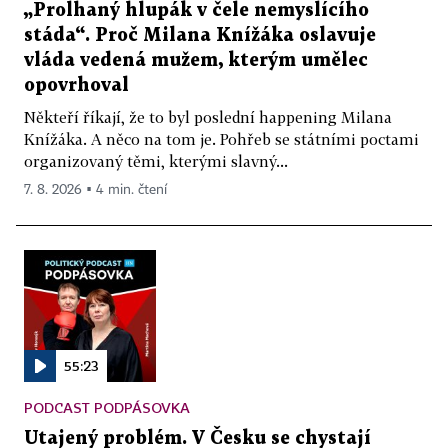
„Prolhaný hlupák v čele nemyslícího
stáda“. Proč Milana Knížáka oslavuje
vláda vedená mužem, kterým umělec
opovrhoval
Někteří říkají, že to byl poslední happening Milana
Knížáka. A něco na tom je. Pohřeb se státními poctami
organizovaný těmi, kterými slavný...
7. 8. 2026 ▪ 4 min. čtení
55:23
PODCAST PODPÁSOVKA
Utajený problém. V Česku se chystají