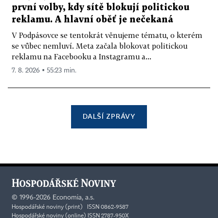
první volby, kdy sítě blokují politickou
reklamu. A hlavní oběť je nečekaná
V Podpásovce se tentokrát věnujeme tématu, o kterém
se vůbec nemluví. Meta začala blokovat politickou
reklamu na Facebooku a Instagramu a...
7. 8. 2026 ▪ 55:23 min.
DALŠÍ ZPRÁVY
©
1996-2026
Economia, a.s.
Hospodářské noviny (print) ISSN 0862-9587
Hospodářské noviny (online) ISSN 2787-950X