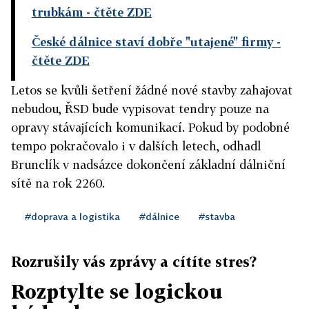
trubkám
- čtěte ZDE
České dálnice staví dobře "utajené" firmy
-
čtěte ZDE
Letos se kvůli šetření žádné nové stavby zahajovat
nebudou, ŘSD bude vypisovat tendry pouze na
opravy stávajících komunikací. Pokud by podobné
tempo pokračovalo i v dalších letech, odhadl
Brunclík v nadsázce dokončení základní dálniční
sítě na rok 2260.
#doprava a logistika
#dálnice
#stavba
Rozrušily vás zprávy a cítíte stres?
Rozptylte se logickou