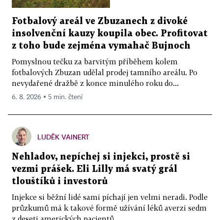
Fotbalový areál ve Zbuzanech z divoké
insolvenční kauzy koupila obec. Profitovat
z toho bude zejména vymahač Bujnoch
Pomyslnou tečku za barvitým příběhem kolem
fotbalových Zbuzan udělal prodej tamního areálu. Po
nevydařené dražbě z konce minulého roku do...
6. 8. 2026 ▪ 5 min. čtení
LUDĚK VAINERT
Nehladov, nepíchej si injekci, prostě si
vezmi prášek. Eli Lilly má svatý grál
tlouštíků i investorů
Injekce si běžní lidé sami píchají jen velmi neradi. Podle
průzkumů má k takové formě užívání léků averzi sedm
z deseti amerických pacientů....