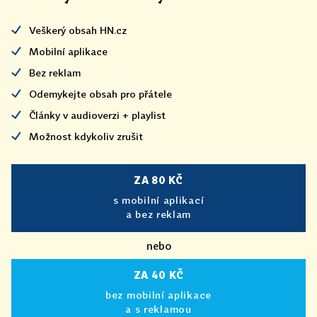
Veškerý obsah HN.cz
Mobilní aplikace
Bez reklam
Odemykejte obsah pro přátele
Články v audioverzi + playlist
Možnost kdykoliv zrušit
ZA 80 KČ
s mobilní aplikací
a bez reklam
nebo
ZA 40 KČ
bez mobilní aplikace
a s reklamou