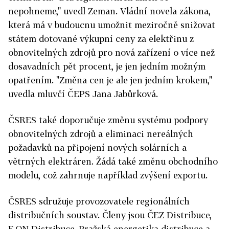
nepohneme," uvedl Zeman. Vládní novela zákona,
která má v budoucnu umožnit meziročně snižovat
státem dotované výkupní ceny za elektřinu z
obnovitelných zdrojů pro nová zařízení o více než
dosavadních pět procent, je jen jedním možným
opatřením. "Změna cen je ale jen jedním krokem,"
uvedla mluvčí ČEPS Jana Jabůrková.
ČSRES také doporučuje změnu systému podpory
obnovitelných zdrojů a eliminaci nereálných
požadavků na připojení nových solárních a
větrných elektráren. Žádá také změnu obchodního
modelu, což zahrnuje například zvýšení exportu.
ČSRES sdružuje provozovatele regionálních
distribučních soustav. Členy jsou ČEZ Distribuce,
E.ON Distribuce, Pražská energetika distribuce a