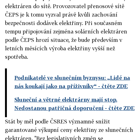
elektráren do sítě. Provozovatel přenosové sítě
ČEPS je k tomu vyzval právě kvůli zachování
bezpečnosti dodávek elektřiny. Při současném
tempu připojování zejména solárních elektráren
podle ČEPS hrozí situace, že bude především v
letních měsících výroba elektřiny vyšší než
spotřeba.
Podnikatelé ve slunečním byznysu: „Lidé na
nás koukají jako na příživníky“
- čtěte ZDE
Sluneční a větrné elektrárny mají stop.
Nedostanou patřičná doporučení
- čtěte ZDE
Stát by měl podle ČSRES významně snížit
garantované výkupní ceny elektřiny ze slunečních
elektráren. "Bez legislativních změn se