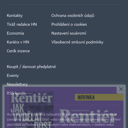
Kontakty
Ochrana osobních údajů
Tiráž redakce HN
Prohlášení o cookies
Economia
Nastavení soukromí
Kariéra v HN
Všeobecné smluvní podmínky
Ceník inzerce
Koupit / darovat předplatné
Eventy
×
Newslettery
RSS kanály
Autorská práva vykonává vydavatel. Bez písemného svolení vydavatele je
zakázáno jakékoli užití částí nebo celku díla, zejména rozmnožování a šíření
jakýmkoli způsobem, mechanickým nebo elektronickým, v českém nebo