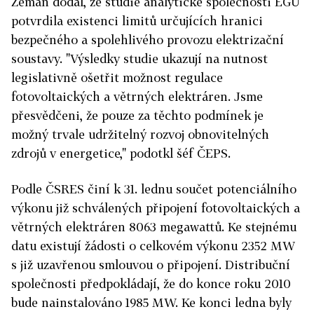
Zeman dodal, že studie analytické společnosti EGÚ
potvrdila existenci limitů určujících hranici
bezpečného a spolehlivého provozu elektrizační
soustavy. "Výsledky studie ukazují na nutnost
legislativně ošetřit možnost regulace
fotovoltaických a větrných elektráren. Jsme
přesvědčeni, že pouze za těchto podmínek je
možný trvale udržitelný rozvoj obnovitelných
zdrojů v energetice," podotkl šéf ČEPS.
Podle ČSRES činí k 31. lednu součet potenciálního
výkonu již schválených připojení fotovoltaických a
větrných elektráren 8063 megawattů. Ke stejnému
datu existují žádosti o celkovém výkonu 2352 MW
s již uzavřenou smlouvou o připojení. Distribuční
společnosti předpokládají, že do konce roku 2010
bude nainstalováno 1985 MW. Ke konci ledna byly