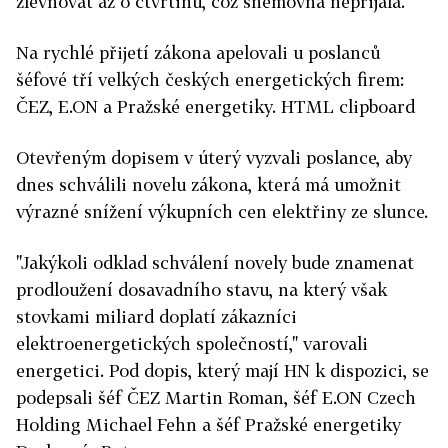
zlevňovat až o čtvrtinu, což sněmovna nepřijala.
Na rychlé přijetí zákona apelovali u poslanců
šéfové tří velkých českých energetických firem:
ČEZ, E.ON a Pražské energetiky. HTML clipboard
Otevřeným dopisem v úterý vyzvali poslance, aby
dnes schválili novelu zákona, která má umožnit
výrazné snížení výkupních cen elektřiny ze slunce.
"Jakýkoli odklad schválení novely bude znamenat
prodloužení dosavadního stavu, na který však
stovkami miliard doplatí zákazníci
elektroenergetických společností," varovali
energetici. Pod dopis, který mají HN k dispozici, se
podepsali šéf ČEZ Martin Roman, šéf E.ON Czech
Holding Michael Fehn a šéf Pražské energetiky