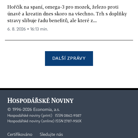
Hořčík na spaní, omega-3 pro mozek, železo proti
únavě a kreatin dnes skoro na všechno. Trh s doplňky
stravy slibuje řadu benefitů, ale které z...
6. 8. 2026 ▪ 16:13 min.
DALŠÍ ZPRÁVY
©
1996-2026
Economia, a.s.
Hospodářské noviny (print) ISSN 0862-9587
Hospodářské noviny (online) ISSN 2787-950X
Certifikováno
Sledujte nás