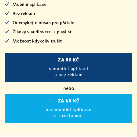
Mobilní aplikace
Bez reklam
Odemykejte obsah pro přátele
Články v audioverzi + playlist
Možnost kdykoliv zrušit
ZA 80 KČ
s mobilní aplikací
a bez reklam
nebo
ZA 40 KČ
bez mobilní aplikace
a s reklamou