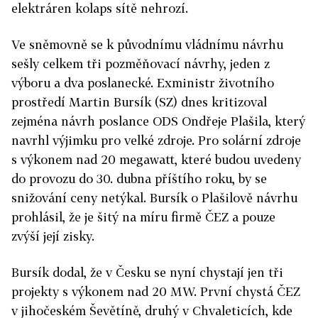
elektráren kolaps sítě nehrozí.
Ve sněmovně se k původnímu vládnímu návrhu
sešly celkem tři pozměňovací návrhy, jeden z
výboru a dva poslanecké. Exministr životního
prostředí Martin Bursík (SZ) dnes kritizoval
zejména návrh poslance ODS Ondřeje Plašila, který
navrhl výjimku pro velké zdroje. Pro solární zdroje
s výkonem nad 20 megawatt, které budou uvedeny
do provozu do 30. dubna příštího roku, by se
snižování ceny netýkal. Bursík o Plašilově návrhu
prohlásil, že je šitý na míru firmě ČEZ a pouze
zvýší její zisky.
Bursík dodal, že v Česku se nyní chystají jen tři
projekty s výkonem nad 20 MW. První chystá ČEZ
v jihočeském Ševětíně, druhý v Chvaleticích, kde