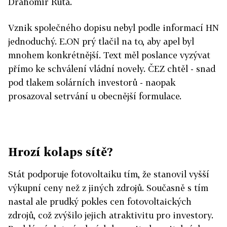
Drahomír Ruta.
Vznik společného dopisu nebyl podle informací HN
jednoduchý. E.ON prý tlačil na to, aby apel byl
mnohem konkrétnější. Text měl poslance vyzývat
přímo ke schválení vládní novely. ČEZ chtěl - snad
pod tlakem solárních investorů - naopak
prosazoval setrvání u obecnější formulace.
Hrozí kolaps sítě?
Stát podporuje fotovoltaiku tím, že stanovil vyšší
výkupní ceny než z jiných zdrojů. Současně s tím
nastal ale prudký pokles cen fotovoltaických
zdrojů, což zvýšilo jejich atraktivitu pro investory.