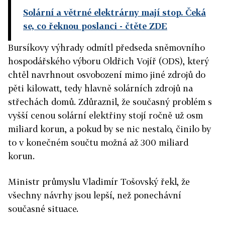
Solární a větrné elektrárny mají stop. Čeká
se, co řeknou poslanci
- čtěte ZDE
Bursíkovy výhrady odmítl předseda sněmovního
hospodářského výboru Oldřich Vojíř (ODS), který
chtěl navrhnout osvobození mimo jiné zdrojů do
pěti kilowatt, tedy hlavně solárních zdrojů na
střechách domů. Zdůraznil, že současný problém s
vyšší cenou solární elektřiny stojí ročně už osm
miliard korun, a pokud by se nic nestalo, činilo by
to v konečném součtu možná až 300 miliard
korun.
Ministr průmyslu Vladimír Tošovský řekl, že
všechny návrhy jsou lepší, než ponechávní
současné situace.