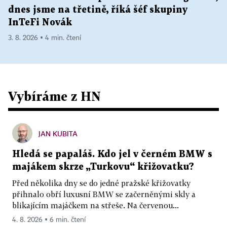
dnes jsme na třetině, říká šéf skupiny
InTeFi Novák
3. 8. 2026 ▪ 4 min. čtení
Vybíráme z HN
JAN KUBITA
Hledá se papaláš. Kdo jel v černém BMW s
majákem skrze „Turkovu“ křižovatku?
Před několika dny se do jedné pražské křižovatky
přihnalo obří luxusní BMW se začerněnými skly a
blikajícím majáčkem na střeše. Na červenou...
4. 8. 2026 ▪ 6 min. čtení