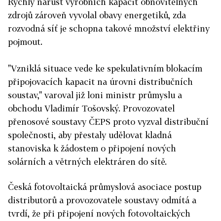
Rychlý nárůst výrobních kapacit obnovitelných
zdrojů zároveň vyvolal obavy energetiků, zda
rozvodná síť je schopna takové množství elektřiny
pojmout.
"Vzniklá situace vede ke spekulativním blokacím
připojovacích kapacit na úrovni distribučních
soustav," varoval již loni ministr průmyslu a
obchodu Vladimír Tošovský. Provozovatel
přenosové soustavy ČEPS proto vyzval distribuční
společnosti, aby přestaly udělovat kladná
stanoviska k žádostem o připojení nových
solárních a větrných elektráren do sítě.
Česká fotovoltaická průmyslová asociace postup
distributorů a provozovatele soustavy odmítá a
tvrdí, že při připojení nových fotovoltaických