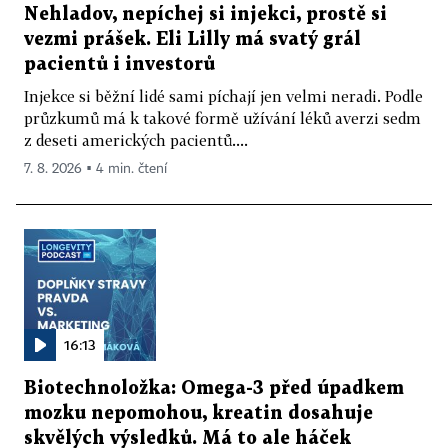
Nehladov, nepíchej si injekci, prostě si
vezmi prášek. Eli Lilly má svatý grál
pacientů i investorů
Injekce si běžní lidé sami píchají jen velmi neradi. Podle
průzkumů má k takové formě užívání léků averzi sedm
z deseti amerických pacientů....
7. 8. 2026 ▪ 4 min. čtení
16:13
Biotechnoložka: Omega-3 před úpadkem
mozku nepomohou, kreatin dosahuje
skvělých výsledků. Má to ale háček