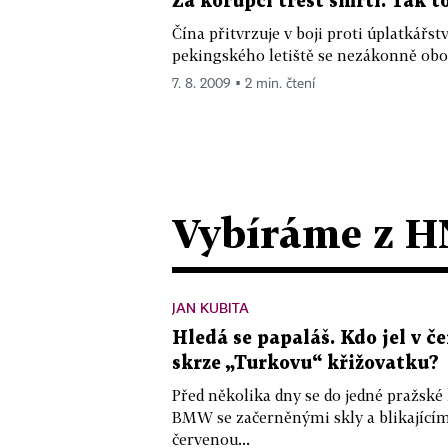
Za korupci trest smrti. Tak t
Čína přitvrzuje v boji proti úplatkářs
pekingského letiště se nezákonně oboha
7. 8. 2009 ▪ 2 min. čtení
Vybíráme z H
JAN KUBITA
Hledá se papaláš. Kdo jel v
skrze „Turkovu“ křižovatku?
Před několika dny se do jedné pražské
BMW se začerněnými skly a blikající
červenou...