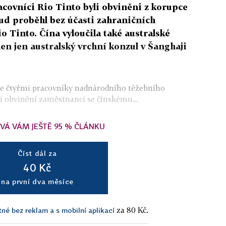
ovníci Rio Tinto byli obviněni z korupce
ud proběhl bez účasti zahraničních
 Tinto. Čína vyloučila také australské
en jen australský vrchní konzul v Šanghaji
 se čtyřmi pracovníky nadnárodního těžebního
ři obvinění zaměstnanci se čínskému...
VÁ VÁM JEŠTĚ 95 % ČLÁNKU
Číst dál za
40 Kč
na první dva měsíce
za 80 Kč.
tné bez reklam a s mobilní aplikací