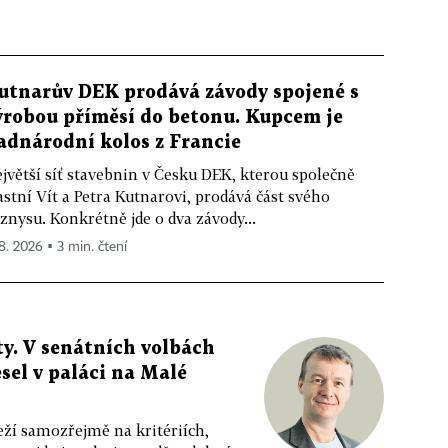
utnarův DEK prodává závody spojené s
ýrobou příměsí do betonu. Kupcem je
adnárodní kolos z Francie
jvětší síť stavebnin v Česku DEK, kterou společně
astní Vít a Petra Kutnarovi, prodává část svého
znysu. Konkrétně jde o dva závody...
 8. 2026 ▪ 3 min. čtení
y. V senátních volbách
sel v paláci na Malé
eží samozřejmě na kritériích,