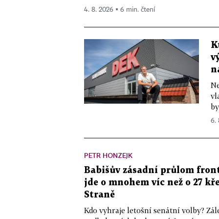
4. 8. 2026 ▪ 6 min. čtení
K
v
n
Ne
vl
by
6.
PETR HONZEJK
Babišův zásadní průlom front
jde o mnohem víc než o 27 kře
Straně
Kdo vyhraje letošní senátní volby? Zál