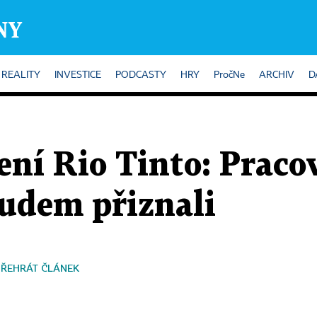
REALITY
INVESTICE
PODCASTY
HRY
PročNe
ARCHIV
D
ní Rio Tinto: Pracov
oudem přiznali
PŘEHRÁT ČLÁNEK