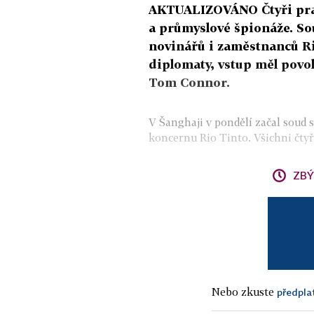
AKTUALIZOVÁNO Čtyři prac
a průmyslové špionáže. So
novinářů i zaměstnanců Rio
diplomaty, vstup měl povol
Tom Connor.
V Šanghaji v pondělí začal soud
koncernu Rio Tinto. Všichni čty
ZBÝ
Nebo zkuste
předpla