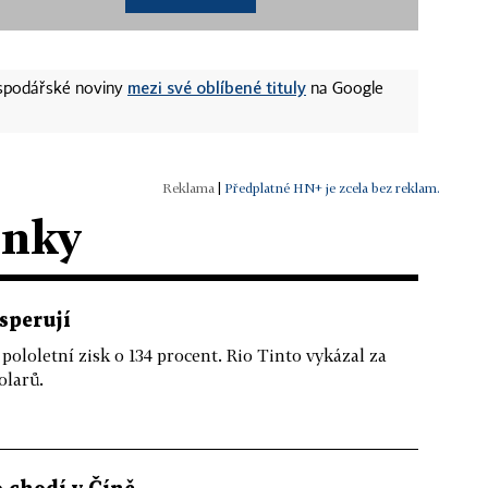
mezi své oblíbené tituly
ospodářské noviny
na Google
|
Předplatné HN+ je zcela bez reklam.
ánky
osperují
 pololetní zisk o 134 procent. Rio Tinto vykázal za
olarů.