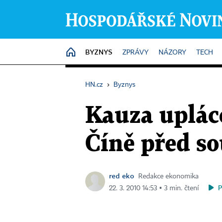
BYZNYS
HOME
ZPRÁVY
NÁZORY
TECH
HN.cz
›
Byznys
Kauza upláce
Číně před s
red eko
Redakce ekonomika
22. 3. 2010 14:53 ▪ 3 min. čtení