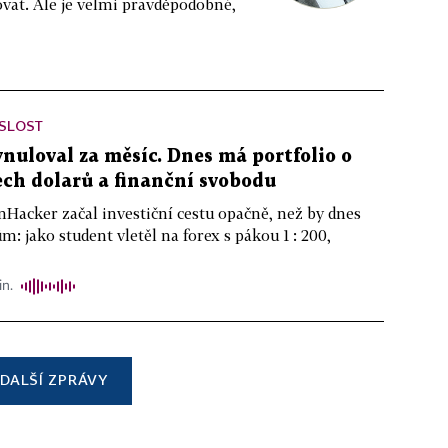
vat. Ale je velmi pravděpodobné,
ISLOST
ynuloval za měsíc. Dnes má portfolio o
ch dolarů a finanční svobodu
nHacker začal investiční cestu opačně, než by dnes
m: jako student vletěl na forex s pákou 1 : 200,
in.
DALŠÍ ZPRÁVY