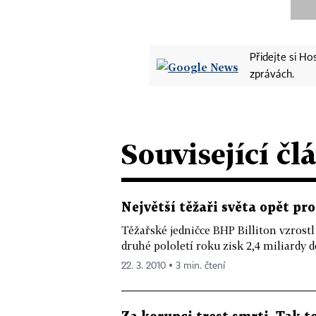
Přidejte si H
zprávách.
Související čl
Největší těžaři světa opět pr
Těžařské jedničce BHP Billiton vzrostl
druhé pololetí roku zisk 2,4 miliardy d
22. 3. 2010 ▪ 3 min. čtení