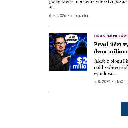
podle kterých budeme vítězství posuzo
že...
6. 8. 2026 ▪ 5 min. čtení
FINANČNÍ NEZÁV
První účet v
dvou milione
Jakub z blogu Fi
radil začátečníků
vynuloval...
5. 8. 2026 ▪ 21:50 m