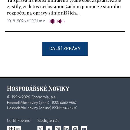
Ta zpráva na konci minulého týdne dost zapadla. Kraje
zjistily, že letos nedostanou žádnou pomoc ze státního
rozpočtu na opravy silnic nižších...
10. 8. 2026 ▪ 13:31 min.
DALŠÍ ZPRÁVY
©
1996-2026
Economia, a.s.
Hospodářské noviny (print) ISSN 0862-9587
Hospodářské noviny (online) ISSN 2787-950X
Certifikováno
Sledujte nás