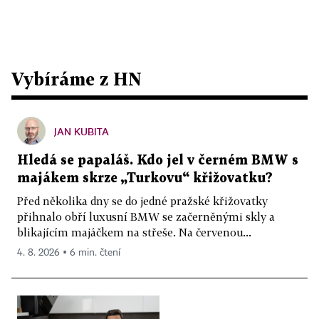
Vybíráme z HN
JAN KUBITA
Hledá se papaláš. Kdo jel v černém BMW s
majákem skrze „Turkovu“ křižovatku?
Před několika dny se do jedné pražské křižovatky
přihnalo obří luxusní BMW se začerněnými skly a
blikajícím majáčkem na střeše. Na červenou...
4. 8. 2026 ▪ 6 min. čtení