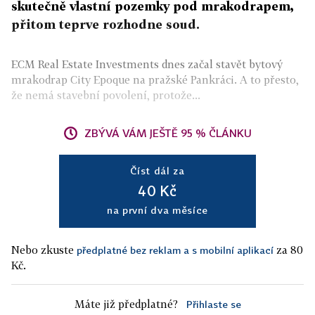
skutečně vlastní pozemky pod mrakodrapem,
přitom teprve rozhodne soud.
ECM Real Estate Investments dnes začal stavět bytový
mrakodrap City Epoque na pražské Pankráci. A to přesto,
že nemá stavební povolení, protože...
ZBÝVÁ VÁM JEŠTĚ 95 % ČLÁNKU
Číst dál za
40 Kč
na první dva měsíce
Nebo zkuste
za 80
předplatné bez reklam a s mobilní aplikací
Kč.
Máte již předplatné?
Přihlaste se