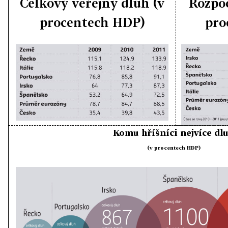
Celkový veřejný dluh (v
Rozpoč
procentech HDP)
pro
Komu hříšníci nejvíce dlu
(v procentech HDP)