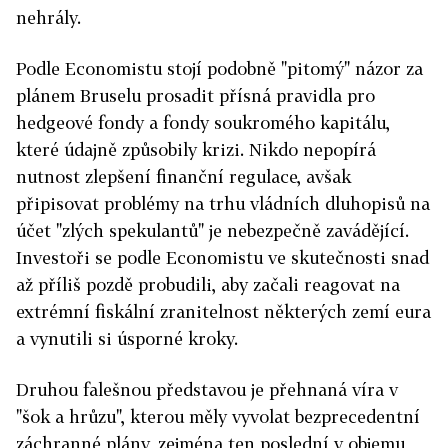
nehrály.
Podle Economistu stojí podobně "pitomý" názor za
plánem Bruselu prosadit přísná pravidla pro
hedgeové fondy a fondy soukromého kapitálu,
které údajně způsobily krizi. Nikdo nepopírá
nutnost zlepšení finanční regulace, avšak
připisovat problémy na trhu vládních dluhopisů na
účet "zlých spekulantů" je nebezpečně zavádějící.
Investoři se podle Economistu ve skutečnosti snad
až příliš pozdě probudili, aby začali reagovat na
extrémní fiskální zranitelnost některých zemí eura
a vynutili si úsporné kroky.
Druhou falešnou představou je přehnaná víra v
"šok a hrůzu", kterou měly vyvolat bezprecedentní
záchranné plány, zejména ten poslední v objemu