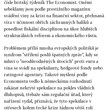
čísle britský týdeník The Economist. Oněmi
sebeklamy jsou podle prestižního magazínu
svádění viny za krizi na finanční sektor, přehnaná
víra v účinnost obřích záchranných balíků a
posedlost fiskální disciplínou na úkor hlubších
strukturálních reforem a ekonomického růstu.
Problémem příliš mnoha evropských politiků je
syndrom "střílení poslů špatných zpráv", kdy se
mluví o "neodůvodněných útocích" proti euru a
vina se svádí na spekulanty, hedgeové fondy nebo
ratingové agentury. Takové myšlení podle
Economistu vedlo k německému rozhodnutí
zakázat nekryté spekulace na pokles vládních
dluhopisů, třebaže sám regulační úřad, který
nařízení vydal, přiznává, že tyto spekulace v
otřesech kolem řecké krize žádnou větší roli