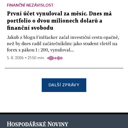
FINANČNÍ NEZÁVISLOST
První účet vynuloval za měsíc. Dnes má
portfolio o dvou milionech dolarů a
finanční svobodu
Jakub z blogu FinHacker začal investiční cestu opačně,
než by dnes radil začátečníkům: jako student vletěl na
forex s pákou 1 : 200, vynuloval...
5. 8. 2026 ▪ 21:50 min.
DALŠÍ ZPRÁVY