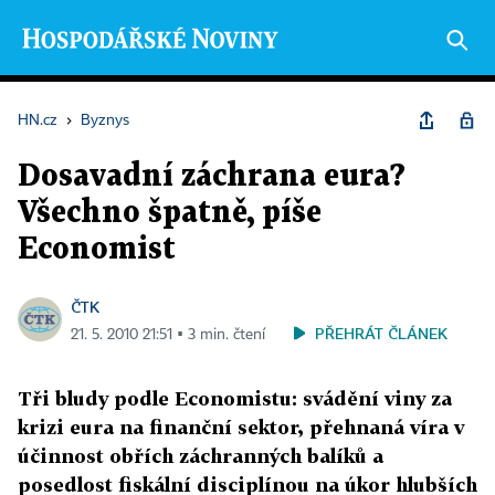
HN.cz
›
Byznys
Dosavadní záchrana eura?
Všechno špatně, píše
Economist
ČTK
PŘEHRÁT ČLÁNEK
21. 5. 2010 21:51 ▪ 3 min. čtení
Tři bludy podle Economistu: svádění viny za
krizi eura na finanční sektor, přehnaná víra v
účinnost obřích záchranných balíků a
posedlost fiskální disciplínou na úkor hlubších