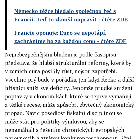
Německo těžce hledalo společnou řeč s
Francií. Teď to zkouší napravit
- čtěte ZDE
Francie oponuje: Euro se nepotápí,
zachráníme ho za každou cenu
- čtěte ZDE
Nejnebezpečnějším bludem je podle časopisu
představa, že hlubší strukturální reformy, které by
v zemích eura posílily růst, nejsou zapotřebí.
Všechno prý bude v pořádku, jen když Řecko a další
hříšnicí sníží své deficity. Jenomže prudké snížení
poptávky v ekonomikách které se teprve vymaňují
z těžké recese, může způsobit zbytečný ekonomický
propad. Navíc posedlost fiskální disciplínou se
může stát pro politiky výmluvou, aby se
nenamáhali s řešením chronických evropských
nerovnováh a ztrátou konkurenceschopnosti jižní