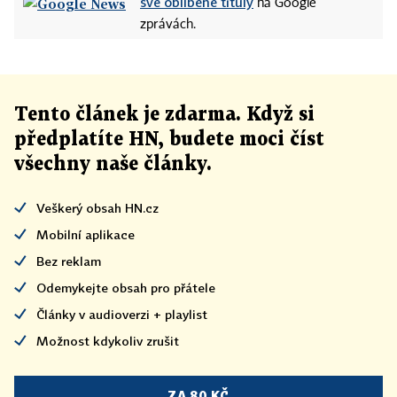
své oblíbené tituly
na Google
zprávách.
Tento článek
je
zdarma. Když si
předplatíte HN, budete moci číst
všechny naše články
.
Veškerý obsah HN.cz
Mobilní aplikace
Bez reklam
Odemykejte obsah pro přátele
Články v audioverzi + playlist
Možnost kdykoliv zrušit
ZA 80 KČ