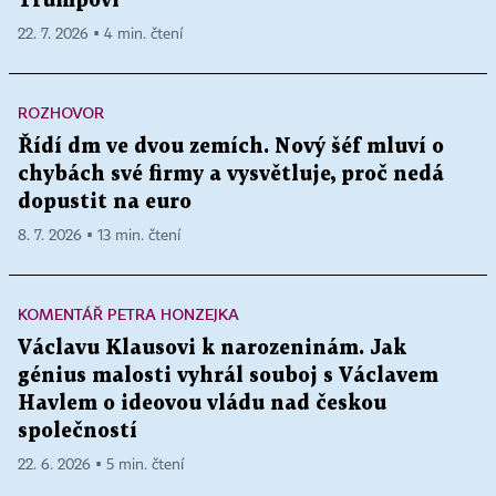
Trumpovi
22. 7. 2026 ▪ 4 min. čtení
ROZHOVOR
Řídí dm ve dvou zemích. Nový šéf mluví o
chybách své firmy a vysvětluje, proč nedá
dopustit na euro
8. 7. 2026 ▪ 13 min. čtení
KOMENTÁŘ PETRA HONZEJKA
Václavu Klausovi k narozeninám. Jak
génius malosti vyhrál souboj s Václavem
Havlem o ideovou vládu nad českou
společností
22. 6. 2026 ▪ 5 min. čtení