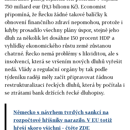
750 miliard eur (19,3 bilionu Kč). Economist
připomíná, že Řecku žádné takové balíčky k
obnovení finančního zdraví nepomohou, protože i
kdyby prosadilo všechny plány úspor, stejně jeho
dluh za několik let dosáhne 150 procent HDP a
vyhlídky ekonomického růstu země zůstanou
chatrné. Řecko nemá problémy s likviditou, ale s
insolvencí, která se vršením nových dluhů vyřešit
nedá. Vlády a regulační orgány by tak podle
týdeníku raději měly začít připravovat řádnou
restrukturalizaci řeckých dluhů, která by počítala i
se ztrátami bank držících řecké dluhopisy.
Německo s návrhem tvrdých sankcí na
rozpočtové hříšníky narazilo. V EU totiž
hřeší skoro všichni
- čtěte ZDE