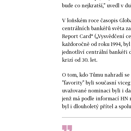
bude co nejkratší," uvedl v 
V loňském roce časopis Glob
centrálních bankéřů světa z
Report Card“ („Vysvědčení ce
každoročně od roku 1994, byl 
jednotliví centrální bankéři 
krizí od 30. let.
O tom, kdo Tůmu nahradí se 
"favority" byli současní
vice
uvažované
nominaci byli i da
jenž má podle informací HN n
byl i dlouholetý přítel a spo