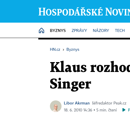
BYZNYS
HOME
ZPRÁVY
NÁZORY
TECH
HN.cz
›
Byznys
Klaus rozho
Singer
Libor Akrman
šéfredaktor Peak.cz
18. 6. 2010 14:36 ▪ 5 min. čtení