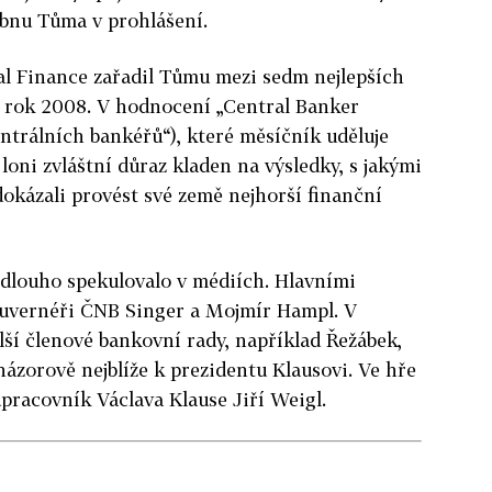
dubnu Tůma v prohlášení.
al Finance zařadil Tůmu mezi sedm nejlepších
a rok 2008. V hodnocení „Central Banker
ntrálních bankéřů“), které měsíčník uděluje
loni zvláštní důraz kladen na výsledky, s jakými
dokázali provést své země nejhorší finanční
dlouho spekulovalo v médiích. Hlavními
guvernéři ČNB
Singer a Mojmír Hampl. V
lší členové bankovní rady, například Řežábek,
ázorově nejblíže k prezidentu Klausovi.
Ve hře
lupracovník Václava Klause Jiří Weigl.