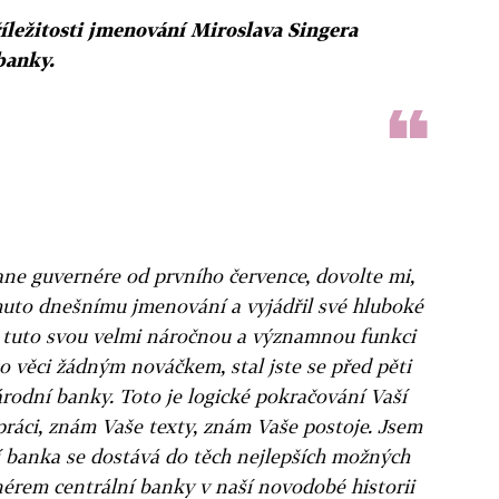
říležitosti jmenování Miroslava Singera
banky.
ane guvernére od prvního července, dovolte mi,
uto dnešnímu jmenování a vyjádřil své hluboké
e tuto svou velmi náročnou a významnou funkci
o věci žádným nováčkem, stal jste se před pěti
rodní banky. Toto je logické pokračování Vaší
 práci, znám Vaše texty, znám Vaše postoje. Jsem
 banka se dostává do těch nejlepších možných
érem centrální banky v naší novodobé historii