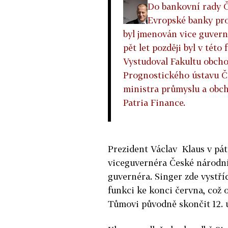
Do bankovní rady Č
Evropské banky pro 
byl jmenován vice guver
pět let později byl v této
Vystudoval Fakultu obcho
Prognostického ústavu ČS
ministra průmyslu a obc
Patria Finance.
Prezident Václav Klaus v pá
viceguvernéra České národní
guvernéra. Singer zde vystř
funkci ke konci června, což 
Tůmovi původně skončit 12. 