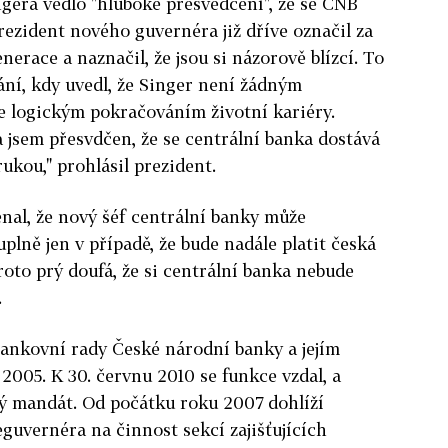
ngera vedlo "hluboké přesvědčení", že se ČNB
ezident nového guvernéra již dříve označil za
race a naznačil, že jsou si názorově blízcí. To
vání, kdy uvedl, že Singer není žádným
e logickým pokračováním životní kariéry.
a jsem přesvdčen, že se centrální banka dostává
ukou," prohlásil prezident.
nal, že nový šéf centrální banky může
plně jen v případě, že bude nadále platit česká
roto prý doufá, že si centrální banka nebude
.
bankovní rady České národní banky a jejím
2005. K 30. červnu 2010 se funkce vzdal, a
tý mandát. Od počátku roku 2007 dohlíží
eguvernéra na činnost sekcí zajišťujících