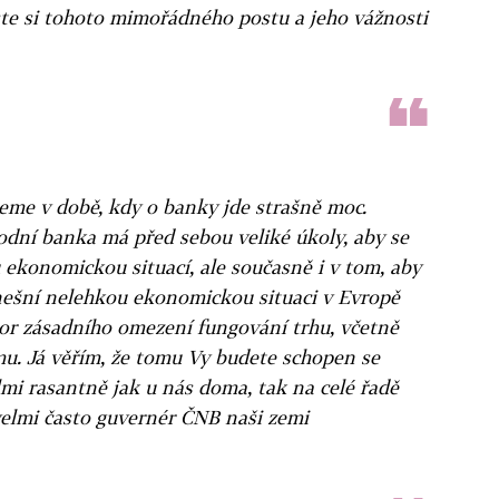
jste si tohoto mimořádného postu a jeho vážnosti
jeme v době, kdy o banky jde strašně moc.
odní banka má před sebou veliké úkoly, aby se
 ekonomickou situací, ale současně i v tom, aby
nešní nelehkou ekonomickou situaci v Evropě
kor zásadního omezení fungování trhu, včetně
u. Já věřím, že tomu Vy budete schopen se
lmi rasantně jak u nás doma, tak na celé řadě
 velmi často guvernér ČNB naši zemi