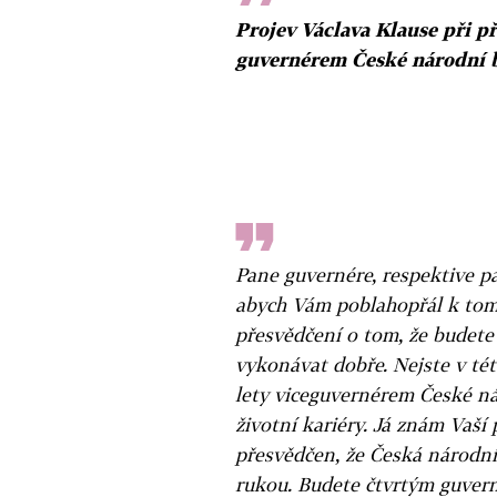
Projev Václava Klause při p
guvernérem České národní 
Pane guvernére, respektive p
abych Vám poblahopřál k tom
přesvědčení o tom, že budet
vykonávat dobře. Nejste v tét
lety viceguvernérem České ná
životní kariéry. Já znám Vaší
přesvědčen, že Česká národní
rukou. Budete čtvrtým guvern