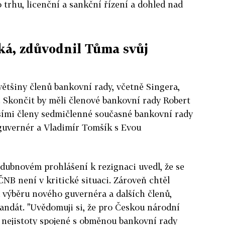
 trhu, licenční a sankční řízení a dohled nad
cká, zdůvodnil Tůma svůj
ětšiny členů bankovní rady, včetně Singera,
 Skončit by měli členové bankovní rady Robert
šími členy sedmičlenné současné bankovní rady
guvernér a Vladimír Tomšík s Evou
dubnovém prohlášení k rezignaci uvedl, že se
ČNB není v kritické situaci. Zároveň chtěl
u výběru nového guvernéra a dalších členů,
andát. "Uvědomuji si, že pro Českou národní
 nejistoty spojené s obměnou bankovní rady