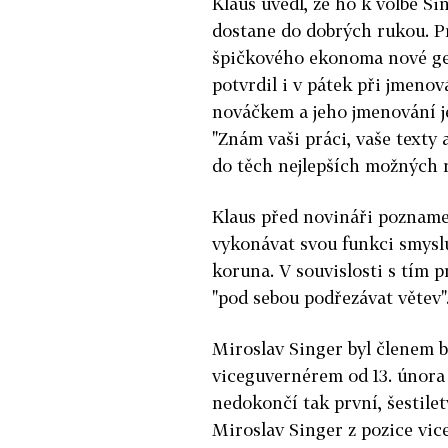
Klaus uvedl, že ho k volbě Si
dostane do dobrých rukou. Pr
špičkového ekonoma nové gene
potvrdil i v pátek při jmeno
nováčkem a jeho jmenování j
"Znám vaši práci, vaše texty 
do těch nejlepších možných r
Klaus před novináři pozname
vykonávat svou funkci smyslu
koruna. V souvislosti s tím p
"pod sebou podřezávat větev"
Miroslav Singer byl členem 
viceguvernérem od 13. února 
nedokončí tak první, šestile
Miroslav Singer z pozice vic