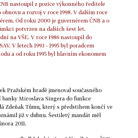
NB nastoupil z pozice výkonného ředitele
obnovu a rozvoj v roce 1998. V dalším roce
nérem. Od roku 2000 je guvernérem ČNB a o
 funkci potvrzen na dalších šest let.
dní na VŠE. V roce 1986 nastoupil do
AV. V letech 1993 - 1995 byl poradcem
hodu a od roku 1995 byl hlavním ekonomem
tek Pražském hradě jmenoval současného
 banky Miroslava Singera do funkce
ídá Zdeňak Tůmu, který s předstihem končí ve
oznámil již v dubnu. Šestiletý mandát měl
února 2011.