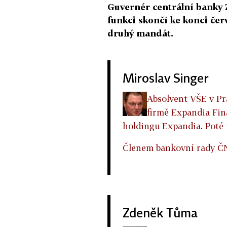
Guvernér centrální banky 
funkci skončí ke konci čer
druhý mandát.
Miroslav Singer
Absolvent VŠE v Pra
firmě Expandia Fin
holdingu Expandia. Poté
Členem bankovní rady ČN
Zdeněk Tůma