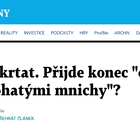
REALITY
INVESTICE
PODCASTY
HRY
PročNe
ARCHIV
D
škrtat. Přijde konec
bohatými mnichy"?
lie
ŘEHRÁT ČLÁNEK