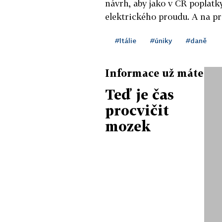
návrh, aby jako v ČR poplatk
elektrického proudu. A na pr
#Itálie
#úniky
#daně
Informace už máte
Teď je čas
procvičit
mozek