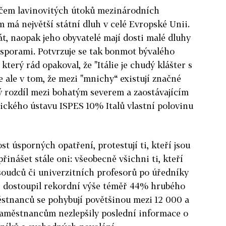
erčem lavinovitých útoků mezinárodních
m má největší státní dluh v celé Evropské Unii.
át, naopak jeho obyvatelé mají dosti malé dluhy
úsporami. Potvrzuje se tak bonmot bývalého
který rád opakoval, že "Itálie je chudý klášter s
 ale v tom, že mezi "mnichy“ existují značné
ný rozdíl mezi bohatým severem a zaostávajícím
ického ústavu ISPES 10% Italů vlastní polovinu
st úsporných opatření, protestují ti, kteří jsou
přinášet stále oni: všeobecně všichni ti, kteří
 soudců či univerzitních profesorů po úředníky
lii dostoupil rekordní výše téměř 44% hrubého
ěstnanců se pohybují povětšinou mezi 12 000 a
zaměstnancům nezlepšily poslední informace o