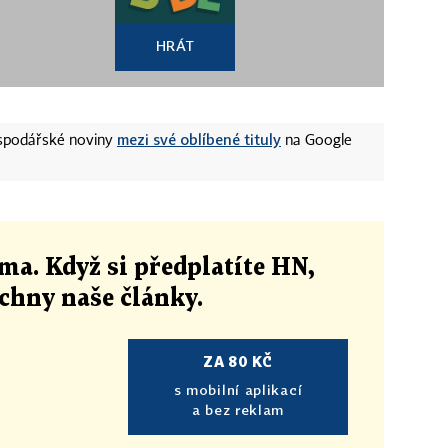
HRÁT
mezi své oblíbené tituly
ospodářské noviny
na Google
ma. Když si předplatíte HN,
echny naše články
.
ZA 80 KČ
s mobilní aplikací
a bez reklam