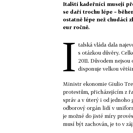
Italští kadeřníci musejí p
se daří trochu lépe – běhe
ostatně lépe než chudáci z
eur ročně.
I
talská vláda dala najev
s otázkou důvěry. Celk
2011. Důvodem nejsou o
disponuje velkou větš
Ministr ekonomie Giulio Trem
protestům, přicházejícím z ř
správ a v úterý i od jednoho 
odborový orgán lidí v uniform
je možné do jisté míry provés
musí být zachován, je to v záj