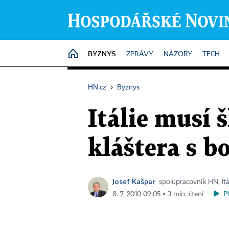
BYZNYS
HOME
ZPRÁVY
NÁZORY
TECH
HN.cz
›
Byznys
Itálie musí 
kláštera s 
Josef Kašpar
spolupracovník HN, Itá
P
8. 7. 2010 09:05 ▪ 3 min. čtení