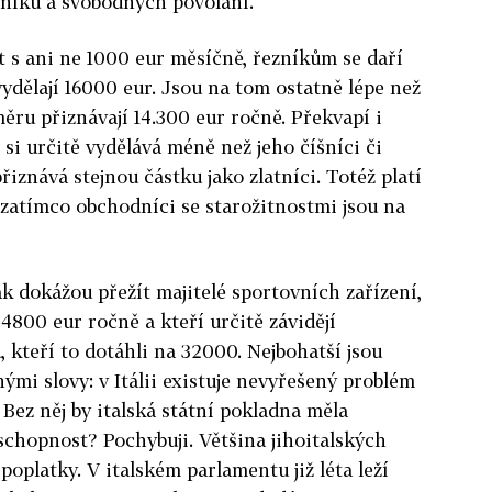
níků a svobodných povolání.
ít s ani ne 1000 eur měsíčně, řezníkům se daří
vydělají 16000 eur. Jsou na tom ostatně lépe než
měru přiznávají 14.300 eur ročně. Překvapí i
e si určitě vydělává méně než jeho číšníci či
iznává stejnou částku jako zlatníci. Totéž platí
 zatímco obchodníci se starožitnostmi jsou na
jak dokážou přežít majitelé sportovních zařízení,
 4800 eur ročně a kteří určitě závidějí
 kteří to dotáhli na 32000. Nejbohatší jsou
inými slovy: v Itálii existuje nevyřešený problém
ez něj by italská státní pokladna měla
hopnost? Pochybuji. Většina jihoitalských
poplatky. V italském parlamentu již léta leží