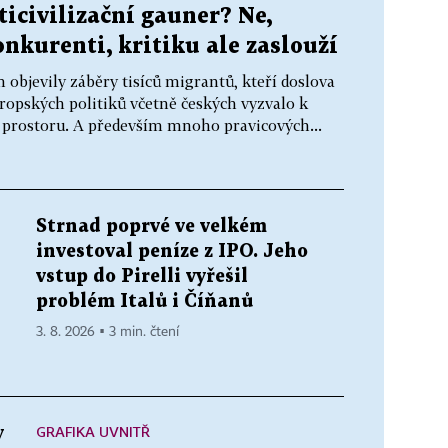
icivilizační gauner? Ne,
onkurenti, kritiku ale zaslouží
h objevily záběry tisíců migrantů, kteří doslova
vropských politiků včetně českých vyzvalo k
prostoru. A především mnoho pravicových...
Strnad poprvé ve velkém
investoval peníze z IPO. Jeho
vstup do Pirelli vyřešil
problém Italů i Číňanů
3. 8. 2026 ▪ 3 min. čtení
GRAFIKA UVNITŘ
y