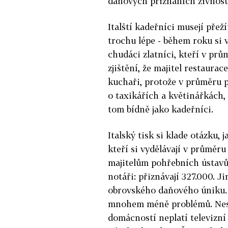
daňových přiznáních živnost
Italští kadeřníci musejí přež
trochu lépe - během roku si 
chudáci zlatníci, kteří v prů
zjištění, že majitel restaurac
kuchaři, protože v průměru př
o taxikářích a květinářkách,
tom bídně jako kadeřníci.
Italský tisk si klade otázku, 
kteří si vydělávají v průměru
majitelům pohřebních ústavů,
notáři: přiznávají 327.000. J
obrovského daňového úniku. B
mnohem méně problémů. Nesc
domácností neplatí televizní 