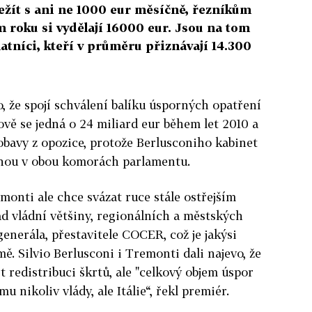
řežít s ani ne 1000 eur měsíčně, řezníkům
m roku si vydělají 16000 eur. Jsou na tom
latníci, kteří v průměru přiznávají 14.300
o, že spojí schválení balíku úsporných opatření
ově se jedná o 24 miliard eur během let 2010 a
bavy z opozice, protože Berlusconiho kabinet
inou v obou komorách parlamentu.
onti ale chce svázat ruce stále ostřejším
ad vládní většiny, regionálních a městských
generála, přestavitele COCER, což je jakýsi
ě. Silvio Berlusconi i Tremonti dali najevo, že
t redistribuci škrtů, ale "celkový objem úspor
mu nikoliv vlády, ale Itálie“, řekl premiér.