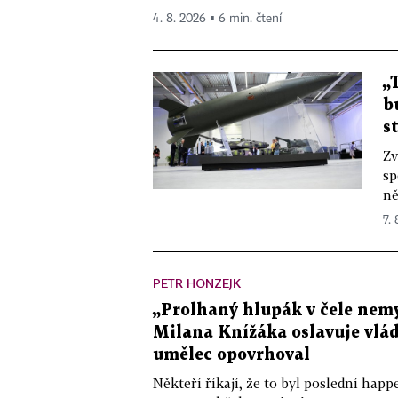
4. 8. 2026 ▪ 6 min. čtení
„
b
s
Zv
sp
ně
7.
PETR HONZEJK
„Prolhaný hlupák v čele nemy
Milana Knížáka oslavuje vlá
umělec opovrhoval
Někteří říkají, že to byl poslední ha