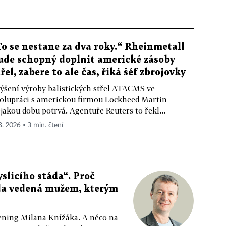
To se nestane za dva roky.“ Rheinmetall
ude schopný doplnit americké zásoby
třel, zabere to ale čas, říká šéf zbrojovky
ýšení výroby balistických střel ATACMS ve
olupráci s americkou firmou Lockheed Martin
jakou dobu potrvá. Agentuře Reuters to řekl...
 8. 2026 ▪ 3 min. čtení
slícího stáda“. Proč
da vedená mužem, kterým
ppening Milana Knížáka. A něco na