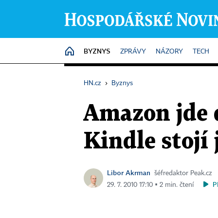
BYZNYS
HOME
ZPRÁVY
NÁZORY
TECH
HN.cz
›
Byznys
Amazon jde d
Kindle stojí
Libor Akrman
šéfredaktor Peak.cz
P
29. 7. 2010 17:10 ▪ 2 min. čtení