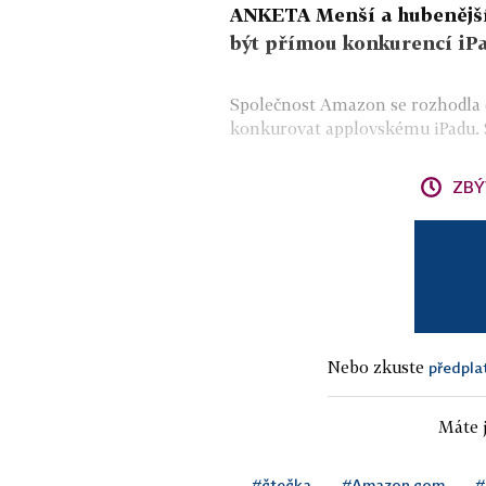
ANKETA Menší a hubenější 
být přímou konkurencí iPa
Společnost Amazon se rozhodla d
konkurovat applovskému iPadu. Šé
ZBÝ
Nebo zkuste
předpla
Máte j
#čtečka
#Amazon.com
#