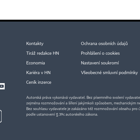
Kontakty
Ochrana osobních údajů
Tiráž redakce HN
Prohlášení o cookies
Economia
Nastavení soukromí
Kariéra v HN
Všeobecné smluvní podmínky
Ceník inzerce
Autorská práva vykonává vydavatel. Bez písemného svolení vydavatele 
zejména rozmnožování a šíření jakýmkoli způsobem, mechanickým ne
Bez souhlasu vydavatele je zakázáno též rozmnožování obsahu pro 
podle ustanovení § 39c autorského zákona.