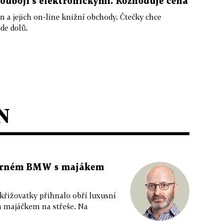
souboji s elektronickými. Rozhoduje cena
n a jejich on-line knižní obchody. Čtečky chce
jde dolů.
N
 černém BMW s majákem
 křižovatky přihnalo obří luxusní
m majáčkem na střeše. Na