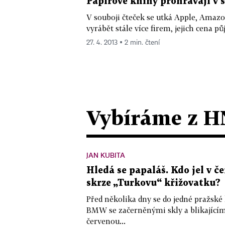
Papírové knihy prohrávají v 
V souboji čteček se utká Apple, Amazo
vyrábět stále více firem, jejich cena pů
27. 4. 2013 ▪ 2 min. čtení
Vybíráme z H
JAN KUBITA
Hledá se papaláš. Kdo jel v
skrze „Turkovu“ křižovatku?
Před několika dny se do jedné pražské
BMW se začerněnými skly a blikající
červenou...