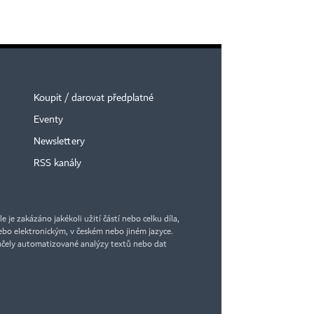
Koupit / darovat předplatné
Eventy
Newslettery
RSS kanály
je zakázáno jakékoli užití částí nebo celku díla,
bo elektronickým, v českém nebo jiném jazyce.
účely automatizované analýzy textů nebo dat