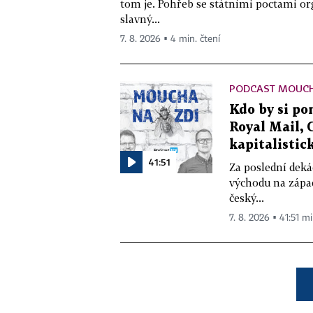
tom je. Pohřeb se státními poctami o
slavný...
7. 8. 2026 ▪ 4 min. čtení
PODCAST MOUCH
Kdo by si pom
Royal Mail, 
kapitalistick
41:51
Za poslední deká
východu na západ
český...
7. 8. 2026 ▪ 41:51 mi