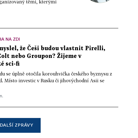
rganizovaný těmi, kterými
A NA ZDI
yslel, že Češi budou vlastnit Pirelli,
Colt nebo Groupon? Žijeme v
é sci-fi
du se úplně otočila korouhvička českého byznysu z
. Místo investic v Rusku či jihovýchodní Asii se
n.
DALŠÍ ZPRÁVY