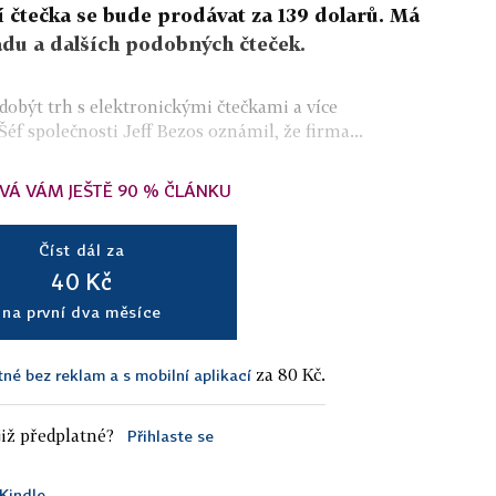
čtečka se bude prodávat za 139 dolarů. Má
du a dalších podobných čteček.
obýt trh s elektronickými čtečkami a více
f společnosti Jeff Bezos oznámil, že firma...
VÁ VÁM JEŠTĚ 90 % ČLÁNKU
Číst dál za
40 Kč
na první dva měsíce
za 80 Kč.
tné bez reklam a s mobilní aplikací
iž předplatné?
Přihlaste se
Kindle