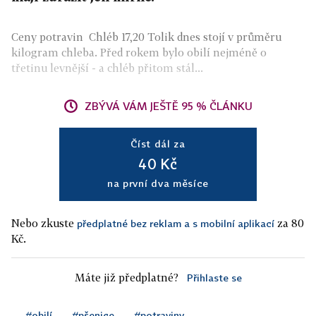
Ceny potravin Chléb 17,20 Tolik dnes stojí v průměru
kilogram chleba. Před rokem bylo obilí nejméně o
třetinu levnější - a chléb přitom stál...
ZBÝVÁ VÁM JEŠTĚ 95 % ČLÁNKU
Číst dál za
40 Kč
na první dva měsíce
Nebo zkuste
za 80
předplatné bez reklam a s mobilní aplikací
Kč.
Máte již předplatné?
Přihlaste se
#obilí
#pšenice
#potraviny