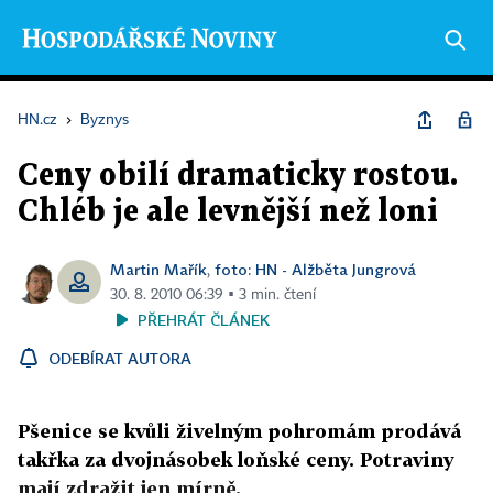
HN.cz
›
Byznys
Ceny obilí dramaticky rostou.
Chléb je ale levnější než loni
Martin Mařík
foto: HN - Alžběta Jungrová
,
30. 8. 2010 06:39 ▪ 3 min. čtení
PŘEHRÁT ČLÁNEK
ODEBÍRAT AUTORA
Pšenice se kvůli živelným pohromám prodává
takřka za dvojnásobek loňské ceny. Potraviny
mají zdražit jen mírně.