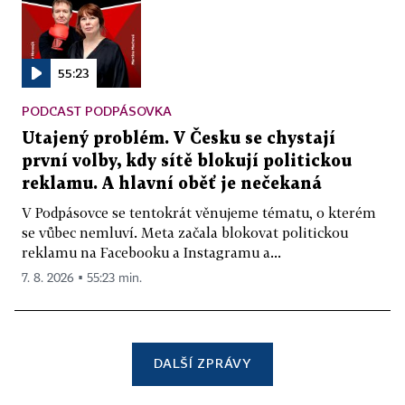
55:23
PODCAST PODPÁSOVKA
Utajený problém. V Česku se chystají
první volby, kdy sítě blokují politickou
reklamu. A hlavní oběť je nečekaná
V Podpásovce se tentokrát věnujeme tématu, o kterém
se vůbec nemluví. Meta začala blokovat politickou
reklamu na Facebooku a Instagramu a...
7. 8. 2026 ▪ 55:23 min.
DALŠÍ ZPRÁVY