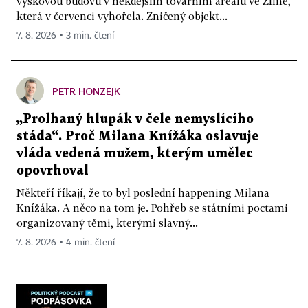
výškovou budovu v někdejším továrním areálu ve Zlíně,
která v červenci vyhořela. Zničený objekt...
7. 8. 2026 ▪ 3 min. čtení
PETR HONZEJK
„Prolhaný hlupák v čele nemyslícího
stáda“. Proč Milana Knížáka oslavuje
vláda vedená mužem, kterým umělec
opovrhoval
Někteří říkají, že to byl poslední happening Milana
Knížáka. A něco na tom je. Pohřeb se státními poctami
organizovaný těmi, kterými slavný...
7. 8. 2026 ▪ 4 min. čtení