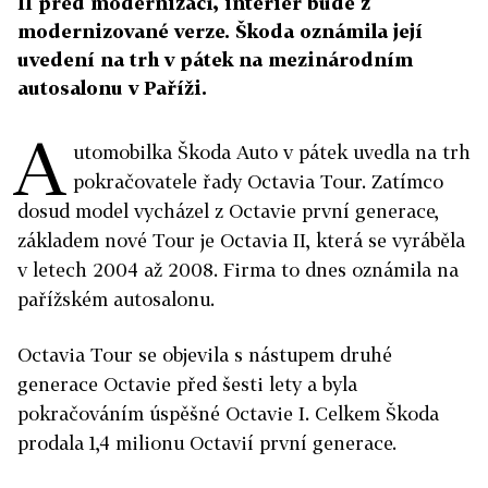
II před modernizací, interiér bude z
modernizované verze. Škoda oznámila její
uvedení na trh v pátek na mezinárodním
autosalonu v Paříži.
A
utomobilka Škoda Auto v pátek uvedla na trh
pokračovatele řady Octavia Tour. Zatímco
dosud model vycházel z Octavie první generace,
základem nové Tour je Octavia II, která se vyráběla
v letech 2004 až 2008. Firma to dnes oznámila na
pařížském autosalonu.
Octavia Tour se objevila s nástupem druhé
generace Octavie před šesti lety a byla
pokračováním úspěšné Octavie I. Celkem Škoda
prodala 1,4 milionu Octavií první generace.