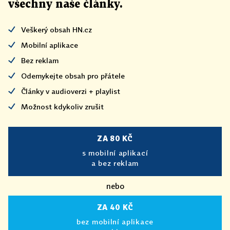
všechny naše články
.
Veškerý obsah HN.cz
Mobilní aplikace
Bez reklam
Odemykejte obsah pro přátele
Články v audioverzi + playlist
Možnost kdykoliv zrušit
ZA 80 KČ
s mobilní aplikací
a bez reklam
nebo
ZA 40 KČ
bez mobilní aplikace