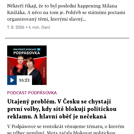
Někteří říkají, že to byl poslední happening Milana
Knížáka. A něco na tom je. Pohřeb se státními poctami
organizovaný těmi, kterými slavný...
7. 8. 2026 ▪ 4 min. čtení
55:23
PODCAST PODPÁSOVKA
Utajený problém. V Česku se chystají
první volby, kdy sítě blokují politickou
reklamu. A hlavní oběť je nečekaná
V Podpásovce se tentokrát věnujeme tématu, o kterém
se vůbec nemluví. Meta začala blokovat politickou