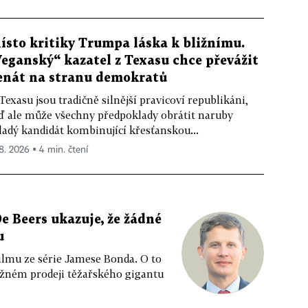
ísto kritiky Trumpa láska k bližnímu.
Veganský“ kazatel z Texasu chce převážit
enát na stranu demokratů
Texasu jsou tradičně silnější pravicoví republikáni,
ď ale může všechny předpoklady obrátit naruby
adý kandidát kombinující křesťanskou...
 8. 2026 ▪ 4 min. čtení
e Beers ukazuje, že žádné
u
ilmu ze série Jamese Bonda. O to
ožném prodeji těžařského gigantu