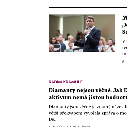
M
„
S
V 
te
ml
6.
RADIM KRAMULE
Diamanty nejsou věčné. Jak D
aktivum nemá jistou hodnot
Diamanty jsou věčné je známý název f
větší překvapení vyvolala zpráva o m
De...