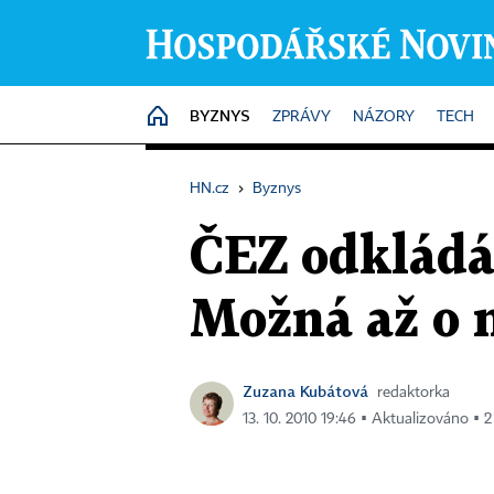
BYZNYS
HOME
ZPRÁVY
NÁZORY
TECH
HN.cz
›
Byznys
ČEZ odkládá
Možná až o n
Zuzana Kubátová
redaktorka
13. 10. 2010 19:46 ▪ Aktualizováno ▪ 2