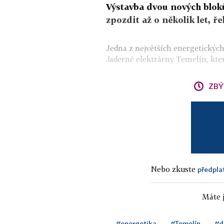
Výstavba dvou nových blok
zpozdit až o několik let, ř
Jedna z největších energetických
Jaderné elektrárny Temelín, kter
ZBÝ
Nebo zkuste
předpla
Máte j
#energetika
#Temelín
#d