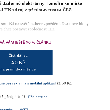
ů Jaderné elektrárny Temelín se může
ekl HN zdroj z představenstva ČEZ.
 soutěží na světě nabere zpoždění. Dva nové bloky
é chce postavit společnost ČEZ,...
VÁ VÁM JEŠTĚ 90 % ČLÁNKU
Číst dál za
40 Kč
na první dva měsíce
za 80 Kč.
tné bez reklam a s mobilní aplikací
iž předplatné?
Přihlaste se
ostavba
#ČEZ