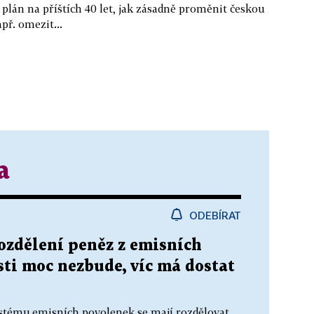
plán na příštích 40 let, jak zásadně proměnit českou
př. omezit...
a
ODEBÍRAT
rozdělení peněz z emisních
ti moc nezbude, víc má dostat
stému emisních povolenek se mají rozdělovat