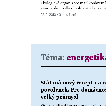
Ekologické organizace mají konkrétní 
energetiku. Podle obsáhlé studie lze na
22. 4. 2010 ▪ 3 min. čtení
Téma:
energetik
Stát má nový recept na 
povolenek. Pro domácnos
velký průmysl
Stovky miliard korun z evropského sy