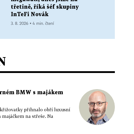
třetině, říká šéf skupiny
InTeFi Novák
3. 8. 2026 ▪ 4 min. čtení
N
 černém BMW s majákem
 křižovatky přihnalo obří luxusní
m majáčkem na střeše. Na