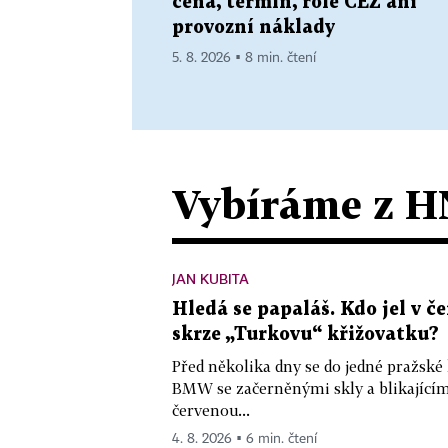
cena, termín, role ČEZ ani
provozní náklady
5. 8. 2026 ▪ 8 min. čtení
Vybíráme z H
JAN KUBITA
Hledá se papaláš. Kdo jel v
skrze „Turkovu“ křižovatku?
Před několika dny se do jedné pražské
BMW se začerněnými skly a blikající
červenou...
4. 8. 2026 ▪ 6 min. čtení