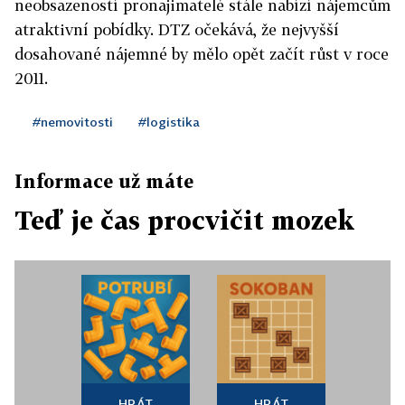
neobsazeností pronajimatelé stále nabízí nájemcům
atraktivní pobídky. DTZ očekává, že nejvyšší
dosahované nájemné by mělo opět začít růst v roce
2011.
#nemovitosti
#logistika
Informace už máte
Teď je čas procvičit mozek
HRÁT
HRÁT