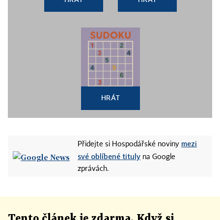
HRÁT
mezi
Přidejte si Hospodářské noviny
své oblíbené tituly
na Google
zprávách.
Tento článek
je
zdarma. Když si