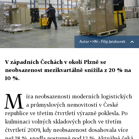
Autor ▪
HN – Filip Jandourek
V západních Čechách v okolí Plzně se
neobsazenost mezikvartálně snížila z 20 % na
10 %.
M
íra neobsazenosti moderních logistických
a průmyslových nemovitostí v České
republice ve třetím čtvrtletí výrazně poklesla. Po
kulminaci volných skladových ploch ve třetím
čtvrtletí 2009, kdy neobsazenost dosahovala více
než 18 %, spadla postupně pod 12 %. Aktuálně čeká