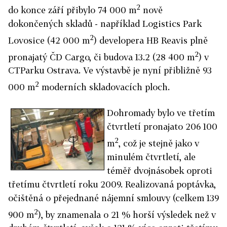
2
do konce září přibylo 74 000 m
nově
dokončených skladů - například Logistics Park
2
Lovosice (42 000 m
) developera HB Reavis plně
2
pronajatý ČD Cargo, či budova 13.2 (28 400 m
) v
CTParku Ostrava. Ve výstavbě je nyní přibližně 93
2
000 m
moderních skladovacích ploch.
Dohroma
dy bylo ve třetím
čtvrtletí pronajato 206 100
2
m
, což je stejně jako v
minulém čtvrtletí, ale
téměř dvojnásobek oproti
třetímu čtvrtletí roku 2009. Realizovaná poptávka,
očištěná o přejednané nájemní smlouvy (celkem 139
2
900 m
), by znamenala o 21 % horší výsledek než v