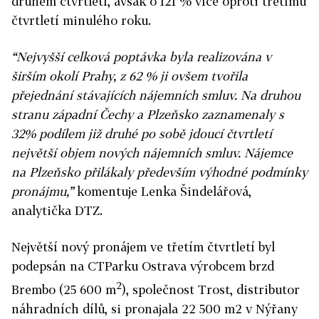
druhém čtvrtletí, avšak o 121 % více oproti třetímu
čtvrtletí minulého roku.
“Nejvyšší celková poptávka byla realizována v
širším okolí Prahy, z 62 % ji ovšem tvořila
přejednání stávajících nájemních smluv. Na druhou
stranu západní Čechy a Plzeňsko zaznamenaly s
32% podílem již druhé po sobě jdoucí čtvrtletí
největší objem nových nájemních smluv. Nájemce
na Plzeňsko přilákaly především výhodné podmínky
pronájmu,”
komentuje Lenka Šindelářová,
analytička DTZ.
Největší nový pronájem ve třetím čtvrtletí byl
podepsán na CTParku Ostrava výrobcem brzd
2
Brembo (25 600 m
), společnost Trost, distributor
náhradních dílů, si pronajala 22 500 m2 v Nýřany