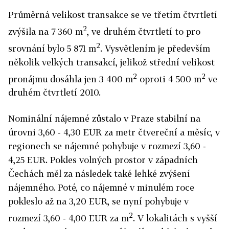
Průměrná velikost transakce se ve třetím čtvrtletí
2
zvýšila na 7 360 m
, ve druhém čtvrtletí to pro
2
srovnání bylo 5 871 m
. Vysvětlením je především
několik velkých transakcí, jelikož střední velikost
2
2
pronájmu dosáhla jen 3 400 m
oproti 4 500 m
ve
druhém čtvrtletí 2010.
Nominální nájemné zůstalo v Praze stabilní na
úrovni 3,60 - 4,30 EUR za metr čtvereční a měsíc, v
regionech se nájemné pohybuje v rozmezí 3,60 -
4,25 EUR. Pokles volných prostor v západních
Čechách měl za následek také lehké zvýšení
nájemného. Poté, co nájemné v minulém roce
pokleslo až na 3,20 EUR, se nyní pohybuje v
2
rozmezí 3,60 - 4,00 EUR za m
. V lokalitách s vyšší