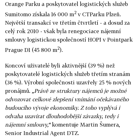
Orange Parku a poskytovatel logistických služeb
2
Sumitomo získala 16 000 m
v CTParku Plzeň.
Největší transakcí ve třetím čtvrtletí - a dosud za
celý rok 2010 - však byla renegociace nájemní
smlouvy logistickou společností HOPI v Pointpark
2
Prague D1 (45 800 m
).
Koncoví uživatelé byli aktivnější (39 %) než
poskytovatelé logistických služeb třetím stranám
(36 %). Výrobní společnosti uzavřely 25 % nových
pronájmů.
„Právě ze struktury nájemců je možné
odvozovat celkové zlepšení vnímání očekávaného
budoucího vývoje ekonomiky. Z toho vyplývá i
odvaha uzavírat dlouhodobější závazky, tedy i
nájemní smlouvy,“
komentuje Martin Šumera,
Senior Industrial Agent DTZ.