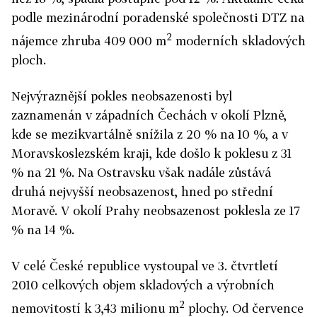
podle mezinárodní poradenské společnosti DTZ na
2
nájemce zhruba 409 000 m
moderních skladových
ploch.
Nejvýraznější pokles neobsazenosti byl
zaznamenán v západních Čechách v okolí Plzně,
kde se mezikvartálně snížila z 20 % na 10 %, a v
Moravskoslezském kraji, kde došlo k poklesu z 31
% na 21 %. Na Ostravsku však nadále zůstává
druhá nejvyšší neobsazenost, hned po střední
Moravě. V okolí Prahy neobsazenost poklesla ze 17
% na 14 %.
V celé České republice vystoupal ve 3. čtvrtletí
2010 celkových objem skladových a výrobních
2
nemovitostí k 3,43 milionu m
plochy. Od července