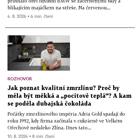
přihnalo obří luxusní BMW se začerněnými skly a
blikajícím majáčkem na střeše. Na červenou...
4. 8. 2026 ▪ 6 min. čtení
ROZHOVOR
Jak poznat kvalitní zmrzlinu? Proč by
měla být měkká a „pocitově teplá“? A kam
se poděla dubajská čokoláda
Počátky zmrzlinového impéria Adria Gold spadají do
roku 1992, kdy firma začínala v cukrárně ve Velkém
Ořechově nedaleko Zlína. Dnes tato...
10. 8. 2026 ▪ 8 min. čtení