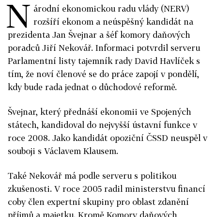
N
árodní ekonomickou radu vlády (NERV)
rozšíří ekonom a neúspěšný kandidát na
prezidenta Jan Švejnar a šéf komory daňových
poradců Jiří Nekovář. Informaci potvrdil serveru
Parlamentní listy tajemník rady David Havlíček s
tím, že noví členové se do práce zapojí v pondělí,
kdy bude rada jednat o důchodové reformě.
Švejnar, který přednáší ekonomii ve Spojených
státech, kandidoval do nejvyšší ústavní funkce v
roce 2008. Jako kandidát opoziční ČSSD neuspěl v
souboji s Václavem Klausem.
Také Nekovář má podle serveru s politikou
zkušenosti. V roce 2005 radil ministerstvu financí
coby člen expertní skupiny pro oblast zdanění
příjmů a majetku. Kromě Komory daňových