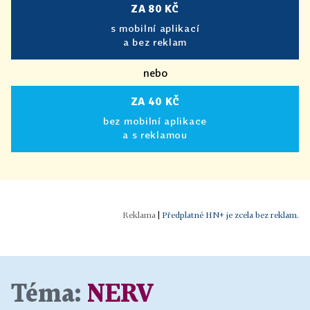
ZA 80 KČ
s mobilní aplikací
a bez reklam
nebo
ZA 40 KČ
bez mobilní aplikace
a s reklamou
|
Předplatné HN+ je zcela bez reklam.
Téma:
NERV