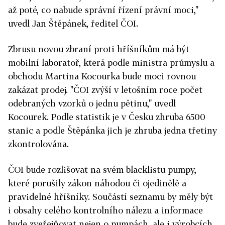
až poté, co nabude správní řízení právní moci,"
uvedl Jan Štěpánek, ředitel ČOI.
Zbrusu novou zbraní proti hříšníkům má být
mobilní laboratoř, která podle ministra průmyslu a
obchodu Martina Kocourka bude moci rovnou
zakázat prodej. "ČOI zvýší v letošním roce počet
odebraných vzorků o jednu pětinu," uvedl
Kocourek. Podle statistik je v Česku zhruba 6500
stanic a podle Štěpánka jich je zhruba jedna třetiny
zkontrolována.
ČOI bude rozlišovat na svém blacklistu pumpy,
které porušily zákon náhodou či ojedinělě a
pravidelné hříšníky. Součástí seznamu by měly být
i obsahy celého kontrolního nálezu a informace
bude zveřejňovat nejen o pumpách, ale i výrobcích