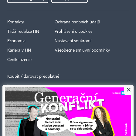
Kontakty
Ochrana osobních údajů
Tiráž redakce HN
Prohlášení o cookies
Economia
Nastavení soukromí
Kariéra v HN
Všeobecné smluvní podmínky
Ceník inzerce
Koupit / darovat předplatné
Eventy
×
Newslettery
RSS kanály
Autorská práva vykonává vydavatel. Bez písemného svolení vydavatele je
zakázáno jakékoli užití částí nebo celku díla, zejména rozmnožování a šíření