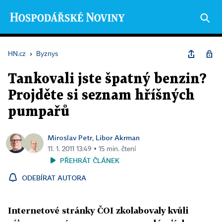
HN.cz
›
Byznys
Tankovali jste špatný benzin?
Projděte si seznam hříšných
pumpařů
Miroslav Petr
Libor Akrman
,
11. 1. 2011 13:49 ▪ 15 min. čtení
PŘEHRÁT ČLÁNEK
ODEBÍRAT AUTORA
Internetové stránky ČOI zkolabovaly kvůli