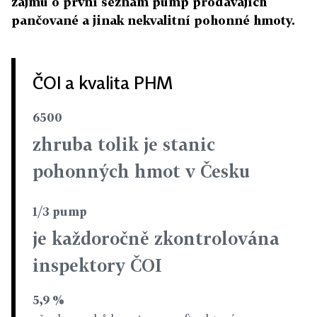
zájmu o první seznam pump prodávajích
pančované a jinak nekvalitní pohonné hmoty.
ČOI a kvalita PHM
6500
zhruba tolik je stanic
pohonných hmot v Česku
1/3 pump
je každoročně zkontrolována
inspektory ČOI
5,9 %