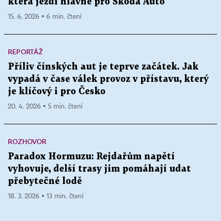
která jezdí hlavně pro Škoda Auto
12,9% V/V
15. 6. 2026 ▪ 6 min. čtení
REPORTÁŽ
BA95 - před.
20,5% V/V;
Příliv čínských aut je teprve začátek. Jak
Falko II. Czech s.r.o.,
sdružená
V/V; tlak pa
vypadá v čase válek provoz v přístavu, který
Falko II. Czech s.r.o.
27141039
24.3.2010
Čáslavská 111, Seč
pokuta
kPa; N
je klíčový i pro Česko
před. při tep
20. 4. 2026 ▪ 5 min. čtení
MEMK 11,2
ROZHOVOR
BA95
-
před. 
Paradox Hormuzu: Rejdařům napětí
19,0% V/V; 
vyhovuje, delší trasy jim pomáhají udat
V/V; tlak pa
Falko II. Czech s.r.o.,
sdružená
přebytečné lodě
Falko II. Czech s.r.o.
27141039
24.3.2010
kPa; NM -
Rváčovská 539, Hlinsko
pokuta
při 350°C
18. 3. 2026 ▪ 13 min. čtení
95% před. př
376,0°C