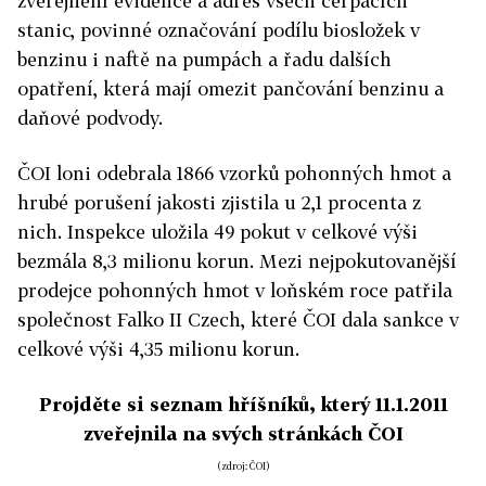
zveřejnění evidence a adres všech čerpacích
stanic, povinné označování podílu biosložek v
benzinu i naftě na pumpách a řadu dalších
opatření, která mají omezit pančování benzinu a
daňové podvody.
ČOI loni odebrala 1866 vzorků pohonných hmot a
hrubé porušení jakosti zjistila u 2,1 procenta z
nich. Inspekce uložila 49 pokut v celkové výši
bezmála 8,3 milionu korun. Mezi nejpokutovanější
prodejce pohonných hmot v loňském roce patřila
společnost Falko II Czech, které ČOI dala sankce v
celkové výši 4,35 milionu korun.
Projděte si seznam hříšníků, který 11.1.2011
zveřejnila na svých stránkách ČOI
(zdroj: ČOI)