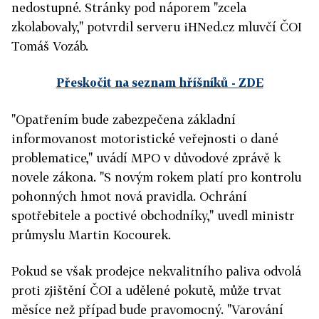
nedostupné. Stránky pod náporem "zcela
zkolabovaly," potvrdil serveru iHNed.cz mluvčí ČOI
Tomáš Vozáb.
Přeskočit na seznam hříšníků - ZDE
"Opatřením bude zabezpečena základní
informovanost motoristické veřejnosti o dané
problematice," uvádí MPO v důvodové zprávě k
novele zákona. "S novým rokem platí pro kontrolu
pohonných hmot nová pravidla. Ochrání
spotřebitele a poctivé obchodníky," uvedl ministr
průmyslu Martin Kocourek.
Pokud se však prodejce nekvalitního paliva odvolá
proti zjištění ČOI a udělené pokutě, může trvat
měsíce než případ bude pravomocný. "Varování