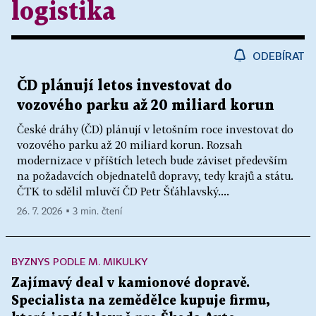
logistika
25.1.2010
50 000
NM - bod vz
Jičín
osoba
BA95- před. 
ODEBÍRAT
3,0% V/V; h
15°C 778
ČD plánují letos investovat do
3
kg/m
; 
Falko II. Czech s.r.o.,
vozového parku až 20 miliard korun
Falko II. Czech s.r.o.
27141039
10.2.2010
750 000
80,6;
Rváčovská 539, Hlinsko
89,5; 
České dráhy (ČD) plánují v letošním roce investovat do
vozového parku až 20 miliard korun. Rozsah
51,7% V/V
modernizace v příštích letech bude záviset především
29,7 kPa
na požadavcích objednatelů dopravy, tedy krajů a státu.
vzpl. < 20°
ČTK to sdělil mluvčí ČD Petr Šťáhlavský....
26. 7. 2026 ▪ 3 min. čtení
BA95 - před.
15,0% V/V; h
3
779,5 kg/m
BYZNYS PODLE M. MIKULKY
Falko II. Czech s.r.o.,
sdružená
Falko II. Czech s.r.o.,
27141039
24.3.2010
52,7% V/V; t
Zajímavý deal v kamionové dopravě.
Třemošnice,
pokuta
kPa; NM - 9
Specialista na zemědělce kupuje firmu,
teplotě 371