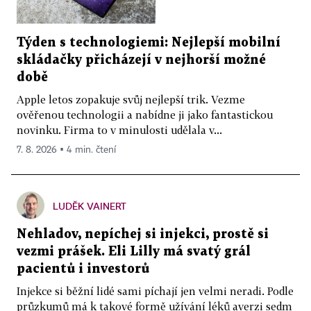
VENA - TRADE, s.r.o.,
NM - bod vzp
sdružená
Železničního vojska 1384 ,
VENA - TRADE, s.r.o.
25381539
2.2.2010
etanol 9,8% 
pokuta
Val.Mez.
výpočtem 
Týden s technologiemi: Nejlepší mobilní
skládačky přicházejí v nejhorší možné
PLUS OIL, a.s., Hradčany,
17.2.2010 a
NM - bod vz
PLUS OIL, a.s.
25858190
60 000
době
Tišnov
1.3.2010
50,5°C
Apple letos zopakuje svůj nejlepší trik. Vezme
VENA - TRADE, s.r.o.,
sdružená
ověřenou technologii a nabídne ji jako fantastickou
Železničního vojska 1384 ,
VENA - TRADE, s.r.o.
25381539
1.3.2010
NM - bod vz
pokuta
novinku. Firma to v minulosti udělala v...
Val.Mez.
7. 8. 2026 ▪ 4 min. čtení
VENA - TRADE, s.r.o.,
BA95 - etano
sdružená
Železničního vojska 1384 ,
VENA - TRADE, s.r.o.
25381539
17.3.2010
kyslík výpo
pokuta
Val.Mez.
m/m
LUDĚK VAINERT
PLUS OIL, a.s., Hradčany,
16. 3. 2010 a
NM - bod vz
PLUS OIL, a.s.
25858190
60 000
Tišnov
7.4.2010
44,5°C
Nehladov, nepíchej si injekci, prostě si
E-OIL, Tišnovská 305, 664 34
ANDALUSIA
vezmi prášek. Eli Lilly má svatý grál
25119800
21.7.2010
30 000
NM - bod vz
Kuřim
INVESTMENTS s.r.o.
pacientů i investorů
Injekce si běžní lidé sami píchají jen velmi neradi. Podle
Podnikající fyzická
17.8.2010 a
průzkumů má k takové formě užívání léků averzi sedm
VEST, Slovenská, Buchlovice
26 000
BA91
S-
draslí