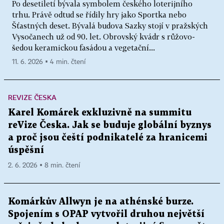
Po desetiletí bývala symbolem českého loterijního
trhu. Právě odtud se řídily hry jako Sportka nebo
Šťastných deset. Bývalá budova Sazky stojí v pražských
Vysočanech už od 90. let. Obrovský kvádr s růžovo-
šedou keramickou fasádou a vegetační...
11. 6. 2026 ▪ 4 min. čtení
REVIZE ČESKA
Karel Komárek exkluzivně na summitu
reVize Česka. Jak se buduje globální byznys
a proč jsou čeští podnikatelé za hranicemi
úspěšní
2. 6. 2026 ▪ 8 min. čtení
Komárkův Allwyn je na athénské burze.
Spojením s OPAP vytvořil druhou největší