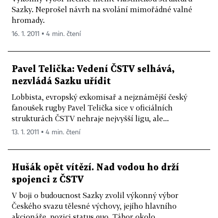
Sazky. Neprošel návrh na svolání mimořádné valné
hromady.
16. 1. 2011 ▪ 4 min. čtení
Pavel Telička: Vedení ČSTV selhává,
nezvládá Sazku uřídit
Lobbista, evropský exkomisař a nejznámější český
fanoušek rugby Pavel Telička sice v oficiálních
strukturách ČSTV nehraje nejvyšší ligu, ale...
13. 1. 2011 ▪ 4 min. čtení
Hušák opět vítězí. Nad vodou ho drží
spojenci z ČSTV
V boji o budoucnost Sazky zvolil výkonný výbor
Českého svazu tělesné výchovy, jejího hlavního
akcionáře, pozici status quo. Tábor okolo...