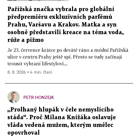
Pařížská značka vybrala pro globální
předpremiéru exkluzivních parfémů
Prahu, Varšavu a Krakov. Matka a syn
osobně představili kreace na téma voda,
růže a pižmo
Je 23. července krátce po deváté ráno a módní Pařížská
ulice v centru Prahy ještě spí. Přesto se tudy začínají
trousit vybraní lifestyloví...
8. 8. 2026 ▪ 4 min. čtení
PETR HONZEJK
„Prolhaný hlupák v čele nemyslícího
stáda“. Proč Milana Knížáka oslavuje
vláda vedená mužem, kterým umělec
opovrhoval