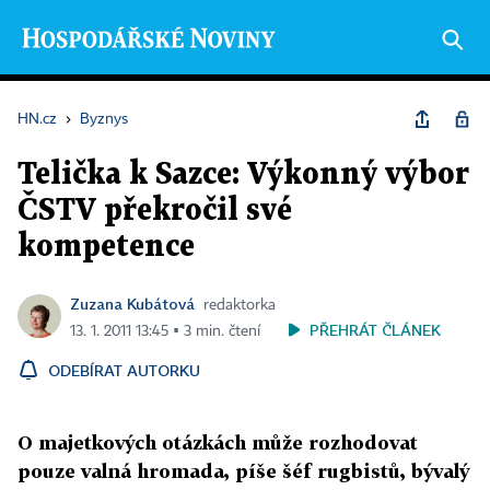
HN.cz
›
Byznys
Telička k Sazce: Výkonný výbor
ČSTV překročil své
kompetence
Zuzana Kubátová
redaktorka
PŘEHRÁT ČLÁNEK
13. 1. 2011 13:45 ▪ 3 min. čtení
ODEBÍRAT AUTORKU
O majetkových otázkách může rozhodovat
pouze valná hromada, píše šéf rugbistů, bývalý