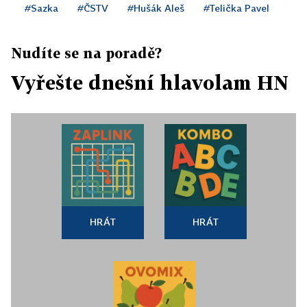
#Sazka
#ČSTV
#Hušák Aleš
#Telička Pavel
Nudíte se na poradě?
Vyřešte dnešní hlavolam HN
HRÁT
HRÁT