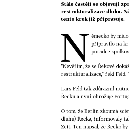
Stále častěji se objevují zp
restrukturalizace dluhu. Ně
tento krok již připravuje.
N
ěmecko by mělo 
připravilo na k
poradce spolkové
"Nevěřím, že se Řekové doká
restrukturalizace," řekl Feld
Lars Feld tak zdůraznil nutno
Řecku a nyní ohrožuje Portug
O tom, že Berlín zkoumá scén
dluhu) Řecka, informovaly t
Zeit. Ten napsal, že Řecko b