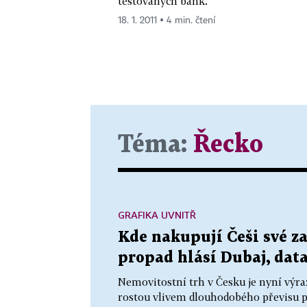
testovaných bank.
18. 1. 2011 ▪ 4 min. čtení
Téma:
Řecko
GRAFIKA UVNITŘ
Kde nakupují Češi své z
propad hlásí Dubaj, data
Nemovitostní trh v Česku je nyní výra
rostou vlivem dlouhodobého převisu p