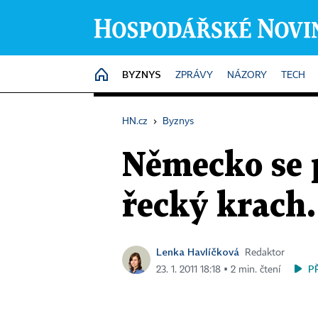
BYZNYS
HOME
ZPRÁVY
NÁZORY
TECH
HN.cz
›
Byznys
Německo se p
řecký krach.
Lenka Havlíčková
Redaktor
P
23. 1. 2011 18:18 ▪ 2 min. čtení