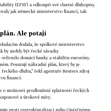
ability (EFSF) a odkoupit své vlastní dluhopisy.
valy jak německé ministerstvo financí, tak
plán. Ale potají
ekulacím dodala, že spolkové ministerstvo
jak by mohly být řecké závazky
o ovlivnilo domácí banky a stabilitu eurozóny.
ném. Posuzují náhradní plán, který by je
i řeckého dluhu," řekl agentuře Reuters zdroj
vu financí.
je o možnosti prodloužení splatnosti řeckých
 kuponové a úrokové míry.
upuje proti restrukturalizaci nebo částečnému