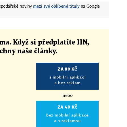
mezi své oblíbené tituly
ospodářské noviny
na Google
ma. Když si předplatíte HN,
echny naše články
.
ZA 80 KČ
s mobilní aplikací
a bez reklam
nebo
ZA 40 KČ
bez mobilní aplikace
a s reklamou