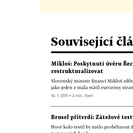
Související čl
Mikloš: Poskytnutí úvěru Řec
restrukturalizovat
Slovenský ministr financí Mikloš zdův
jako jeden z mála států eurozóny stran
16. 1. 2011 ▪ 3 min. čtení
Brusel přitvrdí: Zátežové te
Nové kolo testů by mělo proběhnout d