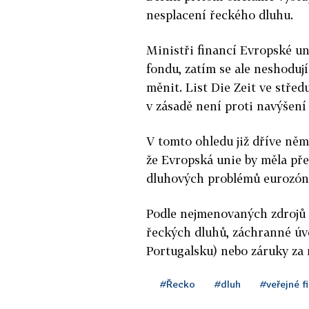
nesplacení řeckého dluhu.
Ministři financí Evropské un
fondu, zatím se ale neshodují
měnit. List Die Zeit ve středu
v zásadě není proti navýšení
V tomto ohledu již dříve něm
že Evropská unie by měla pře
dluhových problémů eurozóny,
Podle nejmenovaných zdrojů 
řeckých dluhů, záchranné úvě
Portugalsku) nebo záruky za 
#Řecko
#dluh
#veřejné f