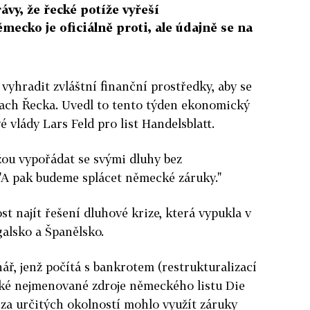
rávy, že řecké potíže vyřeší
mecko je oficiálně proti, ale údajně se na
vyhradit zvláštní finanční prostředky, aby se
rach Řecka. Uvedl to tento týden ekonomický
 vlády Lars Feld pro list Handelsblatt.
žou vypořádat se svými dluhy bez
. "A pak budeme splácet německé záruky."
st najít řešení dluhové krize, která vypukla v
alsko a Španělsko.
ář, jenž počítá s bankrotem (restrukturalizací
aké nejmenované zdroje německého listu Die
y za určitých okolností mohlo využít záruky