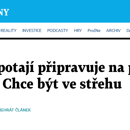
REALITY
INVESTICE
PODCASTY
HRY
PročNe
ARCHIV
D
otají připravuje na
 Chce být ve střehu
ŘEHRÁT ČLÁNEK