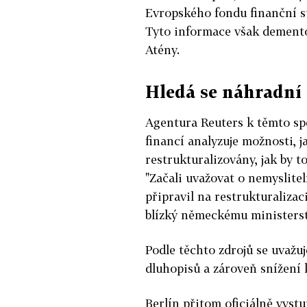
Evropského fondu finanční st
Tyto informace však demento
Atény.
Hledá se náhradní 
Agentura Reuters k těmto sp
financí analyzuje možnosti, 
restrukturalizovány, jak by t
"Začali uvažovat o nemyslitel
připravil na restrukturalizac
blízký německému ministerst
Podle těchto zdrojů se uvažu
dluhopisů a zároveň snížení
Berlín přitom oficiálně vyst