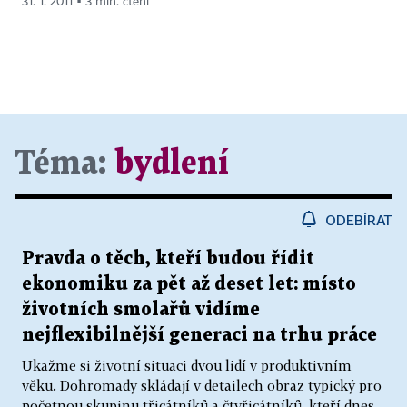
31. 1. 2011 ▪ 3 min. čtení
Téma:
bydlení
ODEBÍRAT
Pravda o těch, kteří budou řídit
ekonomiku za pět až deset let: místo
životních smolařů vidíme
nejflexibilnější generaci na trhu práce
Ukažme si životní situaci dvou lidí v produktivním
věku. Dohromady skládají v detailech obraz typický pro
početnou skupinu třicátníků a čtyřicátníků, kteří dnes