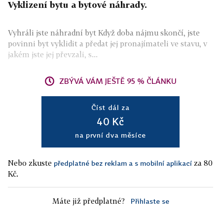
Vyklizení bytu a bytové náhrady.
Vyhráli jste náhradní byt Když doba nájmu skončí, jste
povinni byt vyklidit a předat jej pronajímateli ve stavu, v
jakém jste jej převzali, s...
ZBÝVÁ VÁM JEŠTĚ 95 % ČLÁNKU
Číst dál za
40 Kč
na první dva měsíce
Nebo zkuste
za 80
předplatné bez reklam a s mobilní aplikací
Kč.
Máte již předplatné?
Přihlaste se