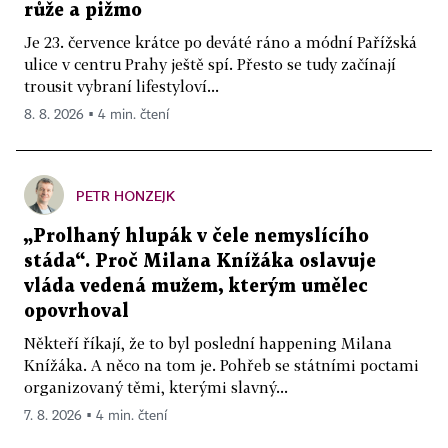
růže a pižmo
Je 23. července krátce po deváté ráno a módní Pařížská
ulice v centru Prahy ještě spí. Přesto se tudy začínají
trousit vybraní lifestyloví...
8. 8. 2026 ▪ 4 min. čtení
PETR HONZEJK
„Prolhaný hlupák v čele nemyslícího
stáda“. Proč Milana Knížáka oslavuje
vláda vedená mužem, kterým umělec
opovrhoval
Někteří říkají, že to byl poslední happening Milana
Knížáka. A něco na tom je. Pohřeb se státními poctami
organizovaný těmi, kterými slavný...
7. 8. 2026 ▪ 4 min. čtení