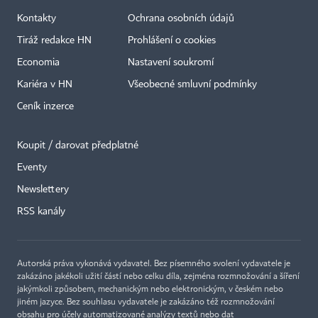
Kontakty
Ochrana osobních údajů
Tiráž redakce HN
Prohlášení o cookies
Economia
Nastavení soukromí
Kariéra v HN
Všeobecné smluvní podmínky
Ceník inzerce
Koupit / darovat předplatné
Eventy
Newslettery
RSS kanály
Autorská práva vykonává vydavatel. Bez písemného svolení vydavatele je
zakázáno jakékoli užití částí nebo celku díla, zejména rozmnožování a šíření
jakýmkoli způsobem, mechanickým nebo elektronickým, v českém nebo
jiném jazyce. Bez souhlasu vydavatele je zakázáno též rozmnožování
obsahu pro účely automatizované analýzy textů nebo dat