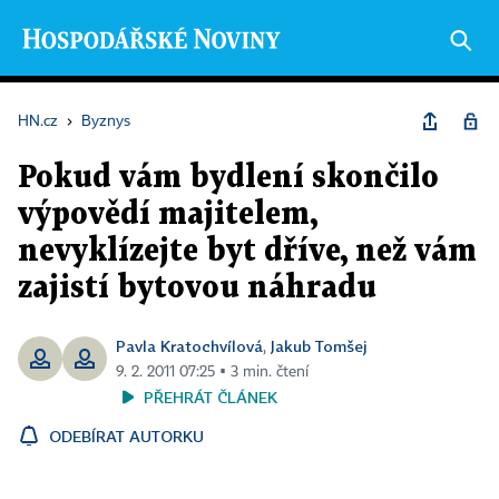
HN.cz
›
Byznys
Pokud vám bydlení skončilo
výpovědí majitelem,
nevyklízejte byt dříve, než vám
zajistí bytovou náhradu
Pavla Kratochvílová
Jakub Tomšej
,
9. 2. 2011 07:25 ▪ 3 min. čtení
PŘEHRÁT ČLÁNEK
ODEBÍRAT AUTORKU