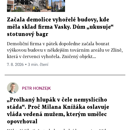
Začala demolice vyhořelé budovy, kde
měla sklad firma Vasky. Dům „ukusuje“
stotunový bagr
Demoliční firma v pátek dopoledne začala bourat
výškovou budovu v někdejším továrním areálu ve Zlíně,
která v červenci vyhořela. Zničený objekt...
7. 8. 2026 ▪ 3 min. čtení
PETR HONZEJK
„Prolhaný hlupák v čele nemyslícího
stáda“. Proč Milana Knížáka oslavuje
vláda vedená mužem, kterým umělec
opovrhoval