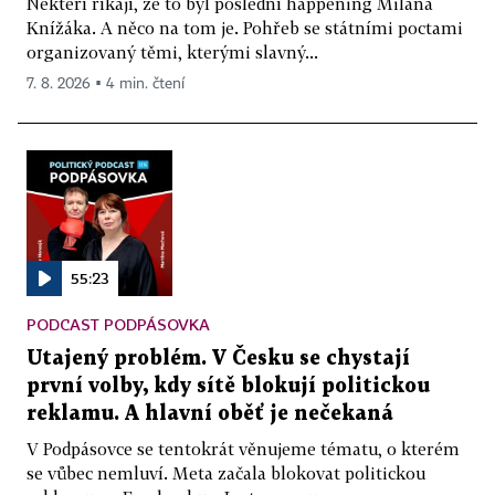
Někteří říkají, že to byl poslední happening Milana
Knížáka. A něco na tom je. Pohřeb se státními poctami
organizovaný těmi, kterými slavný...
7. 8. 2026 ▪ 4 min. čtení
55:23
PODCAST PODPÁSOVKA
Utajený problém. V Česku se chystají
první volby, kdy sítě blokují politickou
reklamu. A hlavní oběť je nečekaná
V Podpásovce se tentokrát věnujeme tématu, o kterém
se vůbec nemluví. Meta začala blokovat politickou