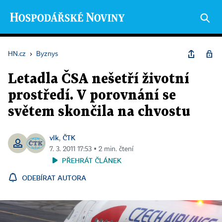
HN.cz
›
Byznys
Letadla ČSA nešetří životní
prostředí. V porovnání se
světem skončila na chvostu
vlk
ČTK
,
7. 3. 2011 17:53 ▪ 2 min. čtení
PŘEHRÁT ČLÁNEK
ODEBÍRAT AUTORA