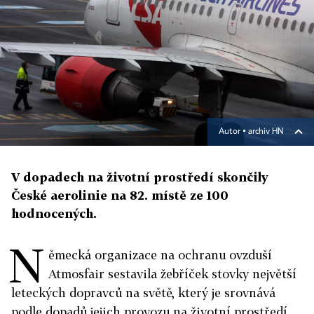
Autor ▪
archiv HN
V dopadech na životní prostředí skončily
České aerolinie na 82. místě ze 100
hodnocených.
N
ěmecká organizace na ochranu ovzduší
Atmosfair sestavila žebříček stovky největší
leteckých dopravců na světě, který je srovnává
podle dopadů jejich provozu na životní prostředí.