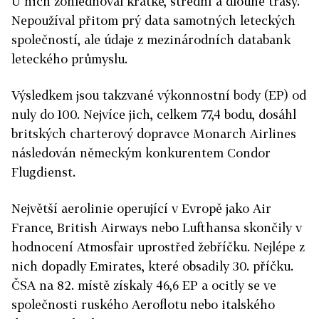
U nich zohledňoval krátké, střední a dlouhé trasy.
Nepoužíval přitom prý data samotných leteckých
společností, ale údaje z mezinárodních databank
leteckého průmyslu.
Výsledkem jsou takzvané výkonnostní body (EP) od
nuly do 100. Nejvíce jich, celkem 77,4 bodu, dosáhl
britských charterový dopravce Monarch Airlines
následován německým konkurentem Condor
Flugdienst.
Největší aerolinie operující v Evropě jako Air
France, British Airways nebo Lufthansa skončily v
hodnocení Atmosfair uprostřed žebříčku. Nejlépe z
nich dopadly Emirates, které obsadily 30. příčku.
ČSA na 82. místě získaly 46,6 EP a ocitly se ve
společnosti ruského Aeroflotu nebo italského