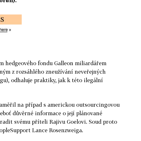
orun).
em hedgeového fondu Galleon miliardářem
ným z rozsáhlého zneužívání neveřejných
gu), odhaluje praktiky, jak k této ilegální
zaměřil na případ s americkou outsourcingovou
eboť důvěrné informace o její plánované
radit svému příteli Rajivu Goelovi. Soud proto
PeopleSupport Lance Rosenzweiga.