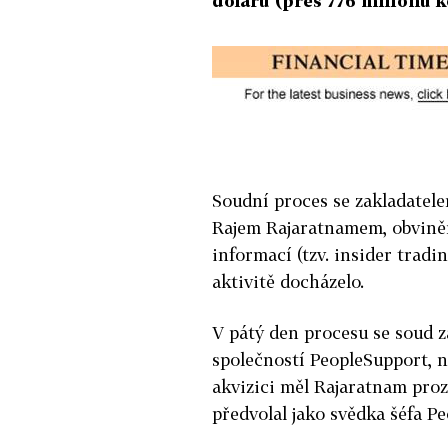
dolarů (přes 776 milionů k
Soudní proces se zakladatel
Rajem Rajaratnamem, obvině
informací (tzv. insider tradin
aktivitě docházelo.
V pátý den procesu se soud 
společností PeopleSupport, n
akvizici měl Rajaratnam proz
předvolal jako svědka šéfa 