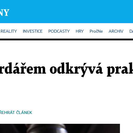
REALITY
INVESTICE
PODCASTY
HRY
PročNe
ARCHIV
D
ardářem odkrývá prak
ŘEHRÁT ČLÁNEK