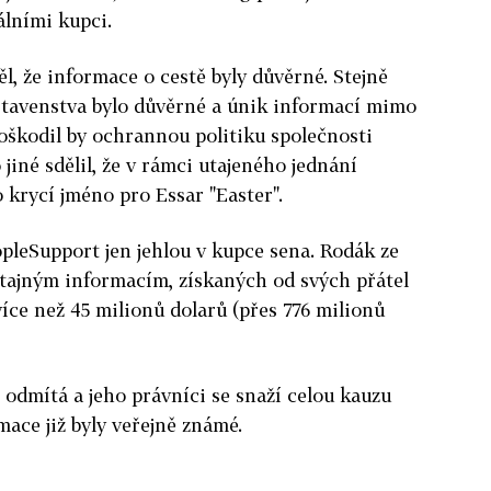
álními kupci.
, že informace o cestě byly důvěrné. Stejně
dstavenstva bylo důvěrné a únik informací mimo
poškodil by ochrannou politiku společnosti
jiné sdělil, že v rámci utajeného jednání
 krycí jméno pro Essar "Easter".
opleSupport jen jehlou v kupce sena. Rodák ze
 tajným informacím, získaných od svých přátel
více než 45 milionů dolarů (přes 776 milionů
odmítá a jeho právníci se snaží celou kauzu
mace již byly veřejně známé.