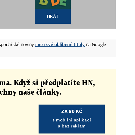
HRÁT
mezi své oblíbené tituly
ospodářské noviny
na Google
ma. Když si předplatíte HN,
echny naše články
.
ZA 80 KČ
s mobilní aplikací
a bez reklam