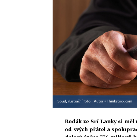
Soud, ilustrační foto
Autor ▪
Thinkstock.com
Rodák ze Srí Lanky si měl
od svých přátel a spolupra