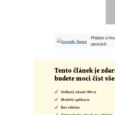
Přidejte si H
zprávách.
Tento článek
je
zdar
budete moci číst vš
Veškerý obsah HN.cz
Mobilní aplikace
Bez reklam
Odemykejte obsah pro přátele