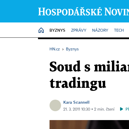
BYZNYS
HOME
ZPRÁVY
NÁZORY
TECH
HN.cz
›
Byznys
Soud s mili
tradingu
Kara Scannell
P
21. 3. 2011 10:30 ▪ 2 min. čtení