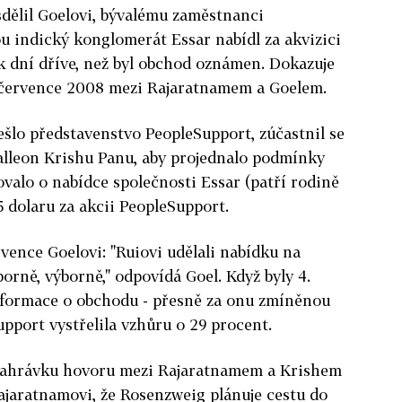
sdělil Goelovi, bývalému zaměstnanci
ou indický konglomerát Essar nabídl za akvizici
k dní dříve, než byl obchod oznámen. Dokazuje
. července 2008 mezi Rajaratnamem a Goelem.
šlo představenstvo PeopleSupport, zúčastnil se
alleon Krishu Panu, aby projednalo podmínky
ovalo o nabídce společnosti Essar (patří rodině
5 dolaru za akcii PeopleSupport.
rvence Goelovi: "Ruiovi udělali nabídku na
Výborně, výborně," odpovídá Goel. Když byly 4.
informace o obchodu - přesně za onu zmíněnou
pport vystřelila vzhůru o 29 procent.
i nahrávku hovoru mezi Rajaratnamem a Krishem
ajaratnamovi, že Rosenzweig plánuje cestu do