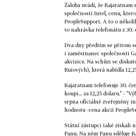
Žaloba uvádí, že Rajaratnam 
společnosti Intel, cenu, kter
PeopleSupport. A to o několi
to nahrávka telefonátu z 30
Dva dny předtím se přitom se
i zaměstnanec společnosti G
akvizice. Na schůzi se diskut
Ruiových), která nabídla 12,2
Rajaratnam telefonuje 30. če
koupi... za 12,25 dolaru." - "
srpna oficiálně zveřejněny 
hodnotu -cena akcií PeopleSu
Státní zástupci také získal
Panu. Na něm Panu sděluje R