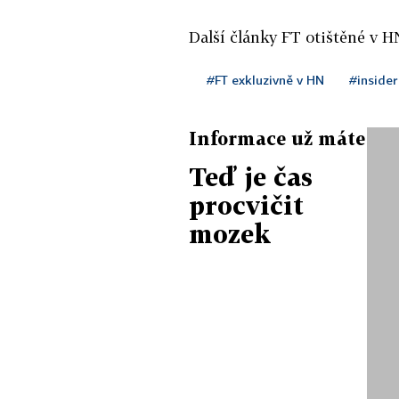
Další články FT otištěné v 
#FT exkluzivně v HN
#insider
Informace už máte
Teď je čas
procvičit
mozek