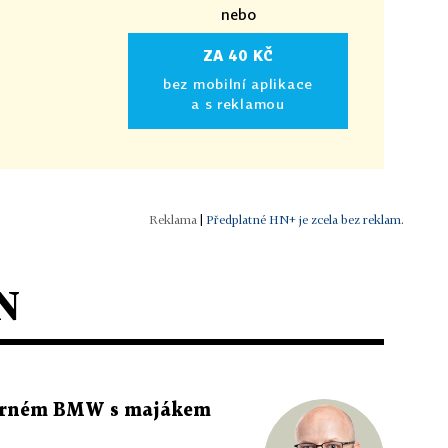
nebo
ZA 40 KČ
bez mobilní aplikace
a s reklamou
|
Předplatné HN+ je zcela bez reklam.
N
 černém BMW s majákem