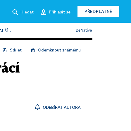
PŘEDPLATNÉ
Hledat
Přihlásit se
BeNative
ALŠÍ
Sdílet
Odemknout známému
rácí
ODEBÍRAT AUTORA