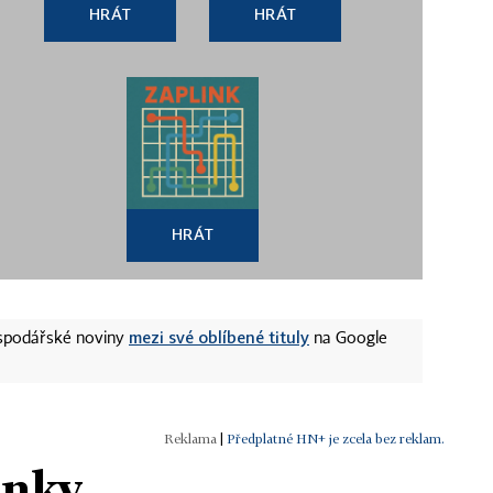
HRÁT
HRÁT
HRÁT
mezi své oblíbené tituly
ospodářské noviny
na Google
|
Předplatné HN+ je zcela bez reklam.
ánky