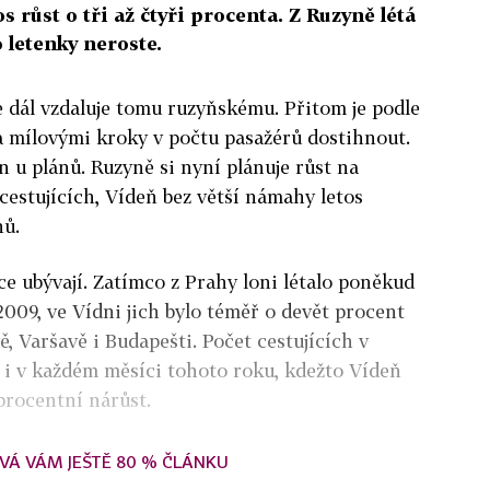
os růst o tři až čtyři procenta. Z Ruzyně létá
 letenky neroste.
se dál vzdaluje tomu ruzyňskému. Přitom je podle
 mílovými kroky v počtu pasažérů dostihnout.
en u plánů. Ruzyně si nyní plánuje růst na
cestujících, Vídeň bez větší námahy letos
nů.
e ubývají. Zatímco z Prahy loni létalo poněkud
2009, ve Vídni jich bylo téměř o devět procent
ě, Varšavě i Budapešti. Počet cestujících v
 i v každém měsíci tohoto roku, kdežto Vídeň
iprocentní nárůst.
VÁ VÁM JEŠTĚ 80 % ČLÁNKU