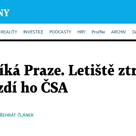
REALITY
INVESTICE
PODCASTY
HRY
PročNe
ARCHIV
D
íká Praze. Letiště zt
zdí ho ČSA
ŘEHRÁT ČLÁNEK