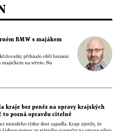
N
 černém BMW s majákem
 křižovatky přihnalo obří luxusní
m majáčkem na střeše. Na
a kraje bez peněz na opravy krajských
ič to pozná opravdu citelně
ci minulého týdne dost zapadla. Kraje zjistily, že
u žádnou pomoc ze státního rozpočtu na opravy silnic