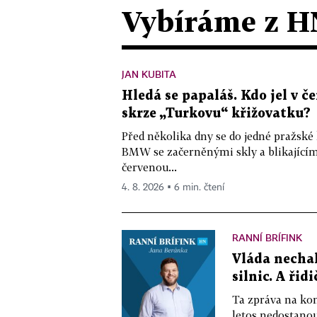
Vybíráme z H
JAN KUBITA
Hledá se papaláš. Kdo jel v
skrze „Turkovu“ křižovatku?
Před několika dny se do jedné pražské
BMW se začerněnými skly a blikající
červenou...
4. 8. 2026 ▪ 6 min. čtení
RANNÍ BRÍFINK
Vláda nechal
silnic. A řid
Ta zpráva na kon
letos nedostano