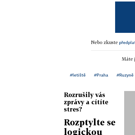
Nebo zkuste
předpla
Máte j
#letiště
#Praha
#Ruzyně
Rozrušily vás
zprávy a cítíte
stres?
Rozptylte se
logickou