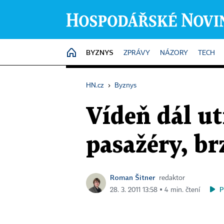
BYZNYS
HOME
ZPRÁVY
NÁZORY
TECH
HN.cz
›
Byznys
Vídeň dál ut
pasažéry, br
Roman Šitner
redaktor
P
28. 3. 2011 13:58 ▪ 4 min. čtení