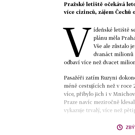
Pražské letiště očekává let
více cizinců, zájem Čechů o
V
ídeňské letiště 
plánu měla Praha
Vše ale zůstalo j
dvanáct milionů 
odbaví více než dvacet milio
Pasažéři zatím Ruzyni dokonc
méně cestujících než v roce 
více, přibylo jich i v Mnichov
Praze navíc meziročně klesal
vykazuje trvalý, více než pět
ZBÝ