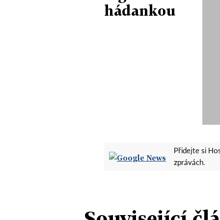
hádankou
Přidejte si H
zprávách.
Související čl