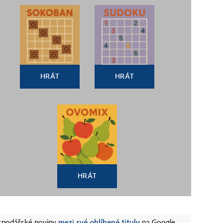
HRÁT
HRÁT
HRÁT
mezi své oblíbené tituly