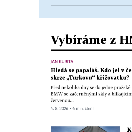
Vybíráme z H
JAN KUBITA
Hledá se papaláš. Kdo jel v
skrze „Turkovu“ křižovatku?
Před několika dny se do jedné pražské
BMW se začerněnými skly a blikající
červenou...
4. 8. 2026 ▪ 6 min. čtení
K