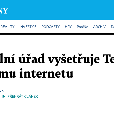
REALITY
INVESTICE
PODCASTY
HRY
PročNe
ARCHIV
D
ní úřad vyšetřuje T
ému internetu
ock
PŘEHRÁT ČLÁNEK