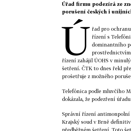
Úřad firmu podezírá ze zn
porušení českých i unijní
Ú
řad pro ochranu
řízení s Telefón
dominantního po
prostřednictvím
řízení zahájil ÚOHS v minulý
šetření. ČTK to dnes řekl př
prošetřuje z možného porušen
Telefónica podle mluvčího Ma
dokázala, že podezření úřadu
Správní řízení antimonpolní 
Krajský soud v Brně definiti
předběžném šetření. Toto šet