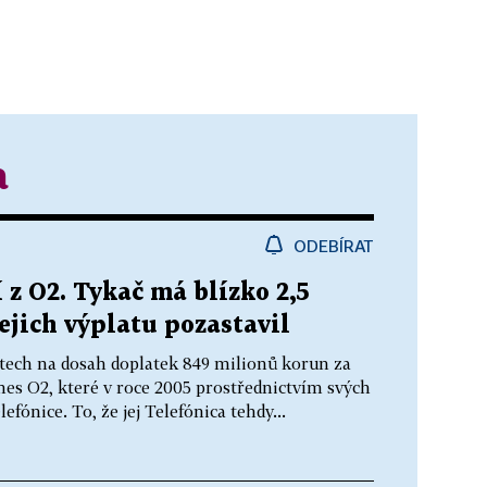
a
ODEBÍRAT
 z O2. Tykač má blízko 2,5
jejich výplatu pozastavil
etech na dosah doplatek 849 milionů korun za
es O2, které v roce 2005 prostřednictvím svých
efónice. To, že jej Telefónica tehdy...