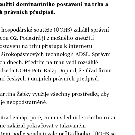
eužití dominantního postavení na trhu a
ch právních předpisů.
 hospodářské soutěže (ÚOHS) zahájil správní
icou O2. Podezírá ji z možného zneužití
stavení na trhu přístupu k internetu
 širokopásmových technologií ADSL. Správní
ch dnech. Předtím na trhu vedl rozsáhlé
edseda ÚOHS Petr Rafaj. Doplnil, že úřad firmu
í českých i unijních právních předpisů.
rtina Žabky využije všechny prostředky, aby
 je neopodstatněné.
úřad zahájil poté, co mu v lednu letošního roku
vně zakázal pokračovat v takzvaném
ření podle soudu trvalo příliš dlouho. "ÚOHS se