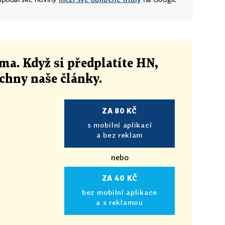
ospodářské noviny
na Google
ma. Když si předplatíte HN,
echny naše články
.
ZA 80 KČ
s mobilní aplikací
a bez reklam
nebo
ZA 40 KČ
bez mobilní aplikace
a s reklamou