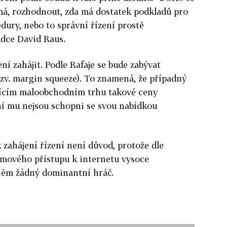
 má, rozhodnout, zda má dostatek podkladů pro
dury, nebo to správní řízení prostě
udce David Raus.
í zahájit. Podle Rafaje se bude zabývat
zv. margin squeeze). To znamená, že případný
jícím maloobchodním trhu takové ceny
ní mu nejsou schopni se svou nabídkou
k zahájení řízení není důvod, protože dle
smového přístupu k internetu vysoce
něm žádný dominantní hráč.