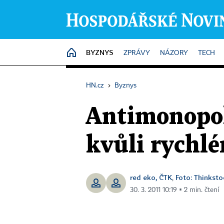
BYZNYS
HOME
ZPRÁVY
NÁZORY
TECH
HN.cz
›
Byznys
Antimonopol
kvůli rychl
red eko, ČTK
Foto: Thinkst
,
30. 3. 2011 10:19 ▪ 2 min. čtení