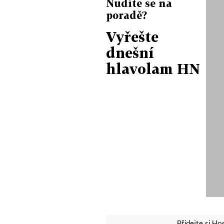
Nudíte se na
poradě?
Vyřešte
dnešní
hlavolam HN