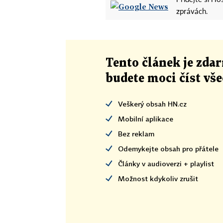
Přidejte si H
zprávách.
Tento článek
je
zdar
budete moci číst vš
Veškerý obsah HN.cz
Mobilní aplikace
Bez reklam
Odemykejte obsah pro přátele
Články v audioverzi + playlist
Možnost kdykoliv zrušit