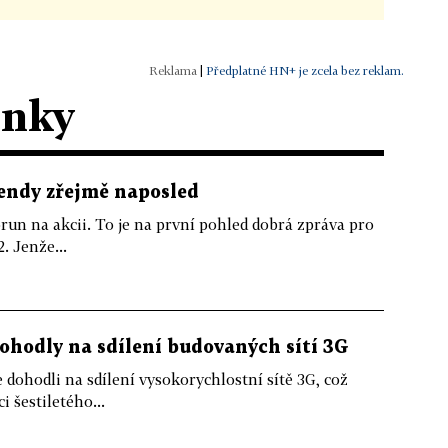
|
Předplatné HN+ je zcela bez reklam.
ánky
dendy zřejmě naposled
run na akcii. To je na první pohled dobrá zpráva pro
. Jenže...
dohodly na sdílení budovaných sítí 3G
dohodli na sdílení vysokorychlostní sítě 3G, což
i šestiletého...