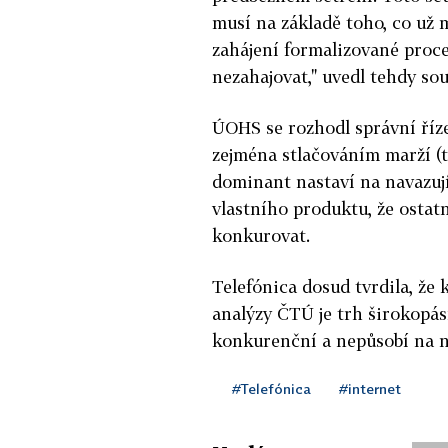
musí na základě toho, co už
zahájení formalizované proce
nezahajovat," uvedl tehdy so
ÚOHS se rozhodl správní řízen
zejména stlačováním marží (t
dominant nastaví na navazu
vlastního produktu, že ostat
konkurovat.
Telefónica dosud tvrdila, že 
analýzy ČTÚ je trh širokopá
konkurenční a nepůsobí na 
#Telefónica
#internet