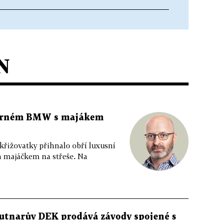
N
 černém BMW s majákem
 křižovatky přihnalo obří luxusní
m majáčkem na střeše. Na
utnarův DEK prodává závody spojené s