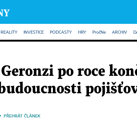
REALITY
INVESTICE
PODCASTY
HRY
PročNe
ARCHIV
D
 Geronzi po roce konč
 budoucnosti pojišťo
PŘEHRÁT ČLÁNEK