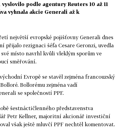
vyslovilo podle agentury Reuters 10 až 11
va vyhnala akcie Generali až k
řetí největší evropské pojišťovny Generali dnes
 přijalo rezignaci šéfa Cesare Geronzi, uvedla
 své místo navrhl kvůli vleklým sporům ve
oucí směřování.
 východní Evropě se stavěl zejména francouzský
Bolloré. Bollorému zejména vadí
nerali se společností PPF.
době šestnáctičlenného představenstva
ář Petr Kellner, majoritní akcionář investiční
soval však ještě mluvčí PPF nechtěl komentovat.