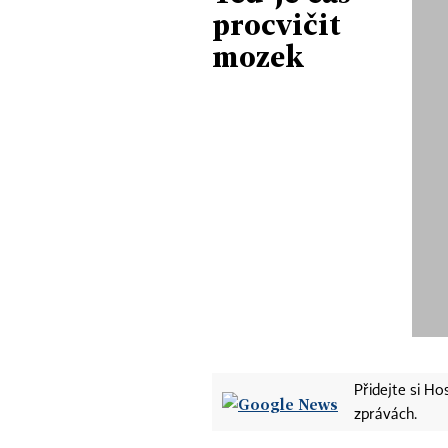
procvičit
mozek
Přidejte si H
zprávách.