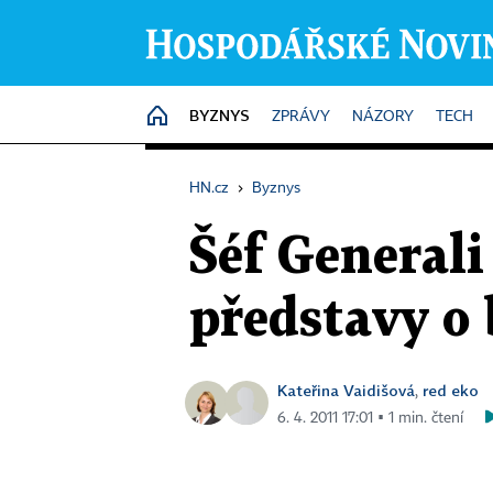
BYZNYS
HOME
ZPRÁVY
NÁZORY
TECH
HN.cz
›
Byznys
Šéf Generali
představy o
Kateřina Vaidišová
red eko
,
6. 4. 2011 17:01 ▪ 1 min. čtení