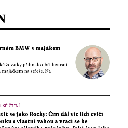
N
 černém BMW s majákem
 křižovatky přihnalo obří luxusní
m majáčkem na střeše. Na
LKÉ ČTENÍ
ítit se jako Rocky: Čím dál víc lidí cvičí
enku s vlastní vahou a vrací se ke