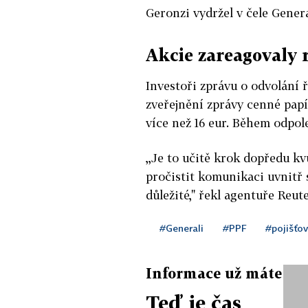
Geronzi vydržel v čele Genera
Akcie zareagovaly 
Investoři zprávu o odvolání ř
zveřejnění zprávy cenné papí
více než 16 eur. Během odpol
,,Je to učitě krok dopředu 
pročistit komunikaci uvnitř s
důležité," řekl agentuře Reu
#Generali
#PPF
#pojišťov
Informace už máte
Teď je čas