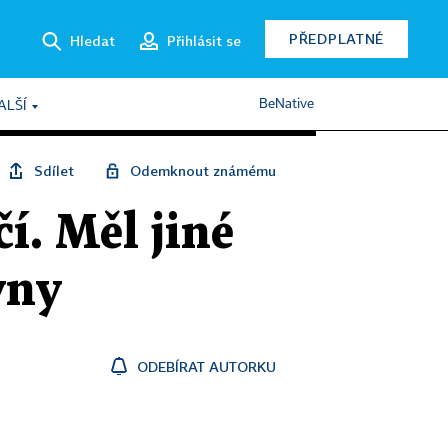
PŘEDPLATNÉ
Hledat
Přihlásit se
BeNative
ALŠÍ
Sdílet
Odemknout známému
í. Měl jiné
vny
ODEBÍRAT AUTORKU