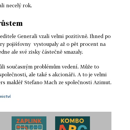
li necelý rok.
růstem
editele Generali vzali velmi pozitivně. Ihned po
ry pojišťovny vystoupaly až o pět procent na
edne ale své zisky částečně smazaly.
kvůli současným problémům vedení. Může to
polečnosti, ale také s akcionáři. A to je velmi
ters makléř Stefano Mach ze společnosti Azimut.
nictví