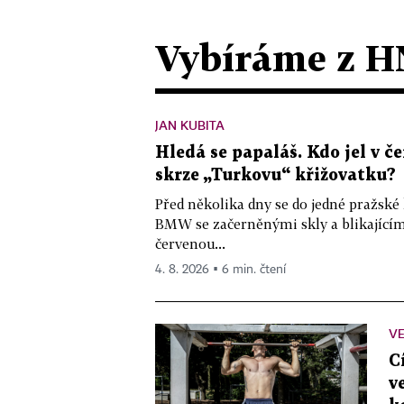
Vybíráme z H
JAN KUBITA
Hledá se papaláš. Kdo jel v
skrze „Turkovu“ křižovatku?
Před několika dny se do jedné pražské
BMW se začerněnými skly a blikající
červenou...
4. 8. 2026 ▪ 6 min. čtení
VE
C
v