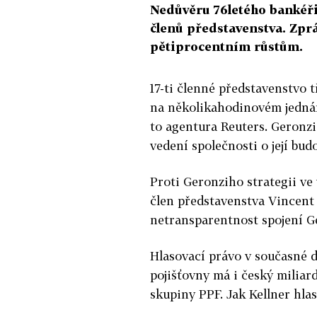
Nedůvěru 76letého bankéři 
členů představenstva. Zprá
pětiprocentním růstům.
17-ti členné představenstvo t
na několikahodinovém jednání
to agentura Reuters. Geronzi
vedení společnosti o její bud
Proti Geronziho strategii ve
člen představenstva Vincent 
netransparentnost spojení Ge
Hlasovací právo v současné 
pojišťovny má i český miliard
skupiny PPF. Jak Kellner hla