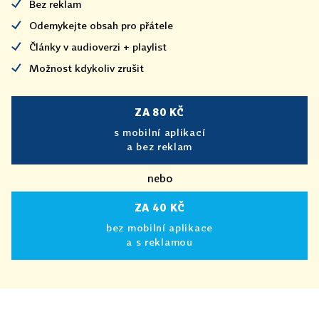
Bez reklam
Odemykejte obsah pro přátele
Články v audioverzi + playlist
Možnost kdykoliv zrušit
ZA 80 KČ
s mobilní aplikací
a bez reklam
nebo
ZA 40 KČ
bez mobilní aplikace
a s reklamou