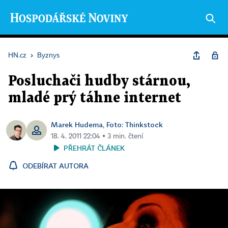
HN.cz
›
Byznys
Posluchači hudby stárnou,
mladé prý táhne internet
Marek Hudema
Foto: Thinkstock
,
18. 4. 2011 22:04 ▪ 3 min. čtení
PŘEHRÁT ČLÁNEK
ODEBÍRAT AUTORA