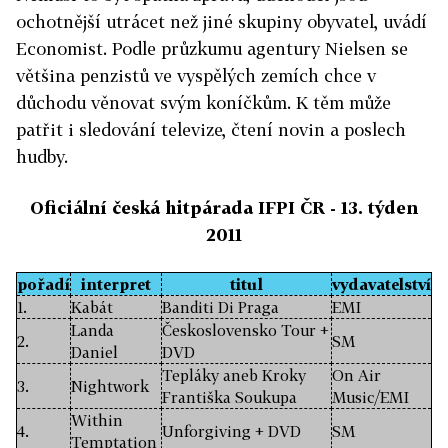
ochotnější utrácet než jiné skupiny obyvatel, uvádí
Economist. Podle průzkumu agentury Nielsen se
většina penzistů ve vyspělých zemích chce v
důchodu věnovat svým koníčkům. K těm může
patřit i sledování televize, čtení novin a poslech
hudby.
Oficiální česká hitpárada IFPI ČR - 13. týden
2011
pořadí
interpret
titul
vydavatelství
1.
Kabát
Banditi Di Praga
EMI
Landa
Československo Tour +
2.
SM
Daniel
DVD
Tepláky aneb Kroky
On Air
3.
Nightwork
Františka Soukupa
Music/EMI
Within
4.
Unforgiving + DVD
SM
Temptation