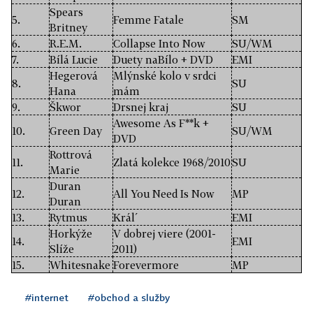
Spears
5.
Femme Fatale
SM
Britney
6.
R.E.M.
Collapse Into Now
SU/WM
7.
Bílá Lucie
Duety naBílo + DVD
EMI
Hegerová
Mlýnské kolo v srdci
8.
SU
Hana
mám
9.
Škwor
Drsnej kraj
SU
Awesome As F**k +
10.
Green Day
SU/WM
DVD
Rottrová
11.
Zlatá kolekce 1968/2010
SU
Marie
Duran
12.
All You Need Is Now
MP
Duran
13.
Rytmus
Král´
EMI
Horkýže
V dobrej viere (2001-
14.
EMI
Slíže
2011)
15.
Whitesnake
Forevermore
MP
#internet
#obchod a služby