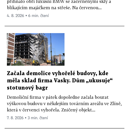
přihnalo obří luxusní BMW se začerněnými skly a
blikajícím majáčkem na střeše. Na červenou...
4. 8. 2026 ▪ 6 min. čtení
Začala demolice vyhořelé budovy, kde
měla sklad firma Vasky. Dům „ukusuje“
stotunový bagr
Demoliční firma v pátek dopoledne začala bourat
výškovou budovu v někdejším továrním areálu ve Zlíně,
která v červenci vyhořela. Zničený objekt...
7. 8. 2026 ▪ 3 min. čtení