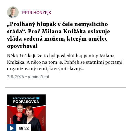
PETR HONZEJK
„Prolhaný hlupák v čele nemyslícího
stáda“. Proč Milana Knížáka oslavuje
vláda vedená mužem, kterým umělec
opovrhoval
Někteří říkají, že to byl poslední happening Milana
Knížáka. A něco na tom je. Pohřeb se státními poctami
organizovaný těmi, kterými slavný...
7. 8. 2026 ▪ 4 min. čtení
55:23