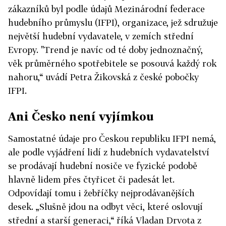
zákazníků byl podle údajů Mezinárodní federace
hudebního průmyslu (IFPI), organizace, jež sdružuje
největší hudební vydavatele, v zemích střední
Evropy. "Trend je navíc od té doby jednoznačný,
věk průměrného spotřebitele se posouvá každý rok
nahoru,“ uvádí Petra Žikovská z české pobočky
IFPI.
Ani Česko není vyjímkou
Samostatné údaje pro Českou republiku IFPI nemá,
ale podle vyjádření lidí z hudebních vydavatelství
se prodávají hudební nosiče ve fyzické podobě
hlavně lidem přes čtyřicet či padesát let.
Odpovídají tomu i žebříčky nejprodávanějších
desek. „Slušně jdou na odbyt věci, které oslovují
střední a starší generaci,“ říká Vladan Drvota z