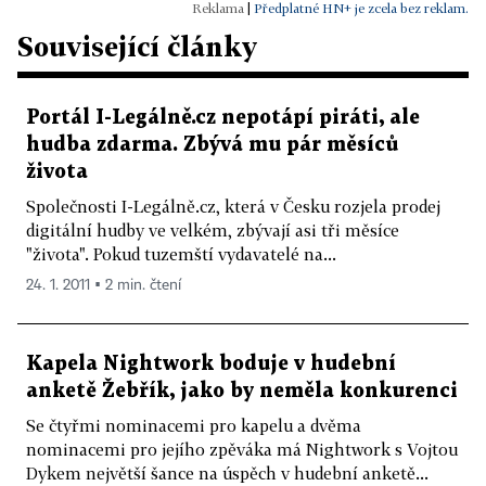
|
Předplatné HN+ je zcela bez reklam.
Související články
Portál I-Legálně.cz nepotápí piráti, ale
hudba zdarma. Zbývá mu pár měsíců
života
Společnosti I-Legálně.cz, která v Česku rozjela prodej
digitální hudby ve velkém, zbývají asi tři měsíce
"života". Pokud tuzemští vydavatelé na...
24. 1. 2011 ▪ 2 min. čtení
Kapela Nightwork boduje v hudební
anketě Žebřík, jako by neměla konkurenci
Se čtyřmi nominacemi pro kapelu a dvěma
nominacemi pro jejího zpěváka má Nightwork s Vojtou
Dykem největší šance na úspěch v hudební anketě...