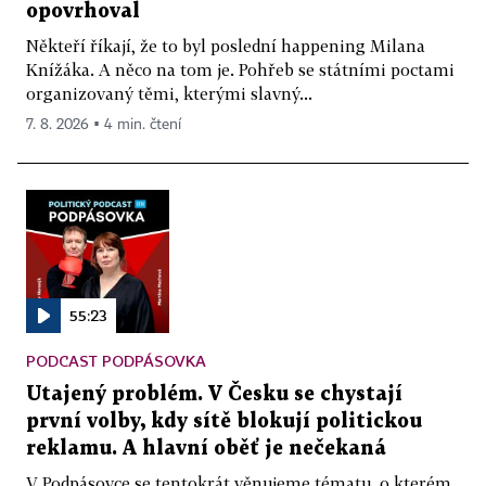
opovrhoval
Někteří říkají, že to byl poslední happening Milana
Knížáka. A něco na tom je. Pohřeb se státními poctami
organizovaný těmi, kterými slavný...
7. 8. 2026 ▪ 4 min. čtení
55:23
PODCAST PODPÁSOVKA
Utajený problém. V Česku se chystají
první volby, kdy sítě blokují politickou
reklamu. A hlavní oběť je nečekaná
V Podpásovce se tentokrát věnujeme tématu, o kterém