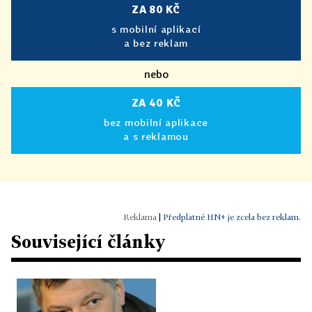
ZA 80 KČ
s mobilní aplikací
a bez reklam
nebo
ZA 40 KČ
bez mobilní aplikace
a s reklamou
|
Předplatné HN+ je zcela bez reklam.
Související články