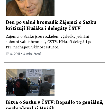
Den po valné hromadě: Zájemci o Sazku
kritizují Hušáka i delegáty ČSTV
Zájemci o Sazku jsou rozladěni výsledky jednání
sobotní valné hromady ČSTV. Někteří delegáti podle
PPF nechápou vážnost situace.
17. 4. 2011 ▪ 4 min. čtení
Bitva o Sazku v ČSTV: Dopadlo to geniálně,
pochvaloval si Hušák