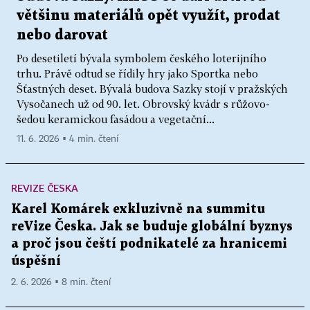
většinu materiálů opět využít, prodat
nebo darovat
Po desetiletí bývala symbolem českého loterijního
trhu. Právě odtud se řídily hry jako Sportka nebo
Šťastných deset. Bývalá budova Sazky stojí v pražských
Vysočanech už od 90. let. Obrovský kvádr s růžovo-
šedou keramickou fasádou a vegetační...
11. 6. 2026 ▪ 4 min. čtení
REVIZE ČESKA
Karel Komárek exkluzivně na summitu
reVize Česka. Jak se buduje globální byznys
a proč jsou čeští podnikatelé za hranicemi
úspěšní
2. 6. 2026 ▪ 8 min. čtení