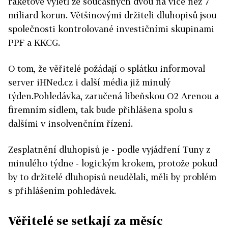
raketově vylétl ze současných dvou na více než 7
miliard korun. Většinovými držiteli dluhopisů jsou
společnosti kontrolované investičními skupinami
PPF a KKCG.
O tom, že věřitelé požádají o splátku informoval
server iHNed.cz i další média již minulý
týden.Pohledávka, zaručená libeňskou O2 Arenou a
firemním sídlem, tak bude přihlášena spolu s
dalšími v insolvenčním řízení.
Zesplatnění dluhopisů je - podle vyjádření Tuny z
minulého týdne - logickým krokem, protože pokud
by to držitelé dluhopisů neudělali, měli by problém
s přihlášením pohledávek.
Věřitelé se setkají za měsíc