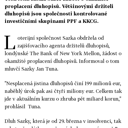
proplacení dluhopisů. Většinovými držiteli
dluhopisů jsou společnosti kontrolované
investičními skupinami PPF a KKCG.
L
oterijní společnost Sazka obdržela od
zajišťovacího agenta držitelů dluhopisů,
londýnské The Bank of New York Mellon, žádost o
okamžité proplacení dluhopisů. Informoval o tom
mluvčí Sazky Jan Tuna.
"Nesplacená jistina dluhopisů činí 199 milionů eur,
naběhlý úrok pak asi čtyři miliony eur. Celkem tak
jde v aktuálním kurzu o zhruba pět miliard korun,"
prohlásil Tuna.
Dluh Sazky, která je od 29. března v insolvenci, tak