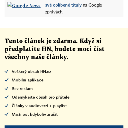
své oblíbené tituly
na Google
zprávách.
Tento článek
je
zdarma. Když si
předplatíte HN, budete moci číst
všechny naše články
.
Veškerý obsah HN.cz
Mobilní aplikace
Bez reklam
Odemykejte obsah pro přátele
Články v audioverzi + playlist
Možnost kdykoliv zrušit