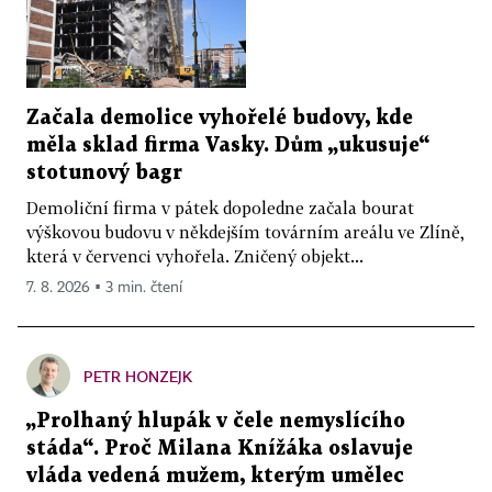
Začala demolice vyhořelé budovy, kde
měla sklad firma Vasky. Dům „ukusuje“
stotunový bagr
Demoliční firma v pátek dopoledne začala bourat
výškovou budovu v někdejším továrním areálu ve Zlíně,
která v červenci vyhořela. Zničený objekt...
7. 8. 2026 ▪ 3 min. čtení
PETR HONZEJK
„Prolhaný hlupák v čele nemyslícího
stáda“. Proč Milana Knížáka oslavuje
vláda vedená mužem, kterým umělec