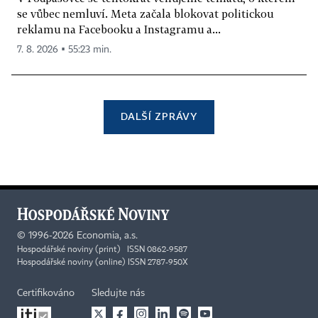
se vůbec nemluví. Meta začala blokovat politickou
reklamu na Facebooku a Instagramu a...
7. 8. 2026 ▪ 55:23 min.
DALŠÍ ZPRÁVY
©
1996-2026
Economia, a.s.
Hospodářské noviny (print) ISSN 0862-9587
Hospodářské noviny (online) ISSN 2787-950X
Certifikováno
Sledujte nás