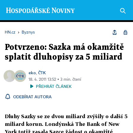
HN.cz
›
Byznys
Potvrzeno: Sazka má okamžitě
splatit dluhopisy za 5 miliard
eko
ČTK
,
18. 4. 2011 13:52 ▪ 3 min. čtení
PŘEHRÁT ČLÁNEK
ODEBÍRAT AUTORA
Dluhy Sazky se ze dvou miliard zvýšily o další 5
miliard korun. Londýnská The Bank of New
York totiž zasala Sazce žádost o okamžité