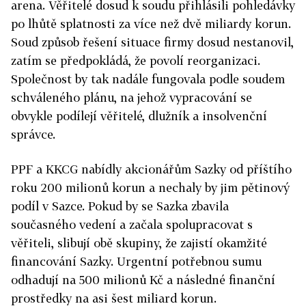
arena. Věřitelé dosud k soudu přihlásili pohledávky
po lhůtě splatnosti za více než dvě miliardy korun.
Soud způsob řešení situace firmy dosud nestanovil,
zatím se předpokládá, že povolí reorganizaci.
Společnost by tak nadále fungovala podle soudem
schváleného plánu, na jehož vypracování se
obvykle podílejí věřitelé, dlužník a insolvenční
správce.
PPF a KKCG nabídly akcionářům Sazky od příštího
roku 200 milionů korun a nechaly by jim pětinový
podíl v Sazce. Pokud by se Sazka zbavila
současného vedení a začala spolupracovat s
věřiteli, slibují obě skupiny, že zajistí okamžité
financování Sazky. Urgentní potřebnou sumu
odhadují na 500 milionů Kč a následné finanční
prostředky na asi šest miliard korun.