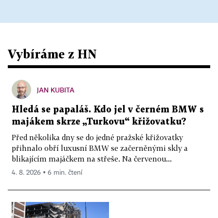
Vybíráme z HN
JAN KUBITA
Hledá se papaláš. Kdo jel v černém BMW s
majákem skrze „Turkovu“ křižovatku?
Před několika dny se do jedné pražské křižovatky
přihnalo obří luxusní BMW se začerněnými skly a
blikajícím majáčkem na střeše. Na červenou...
4. 8. 2026 ▪ 6 min. čtení