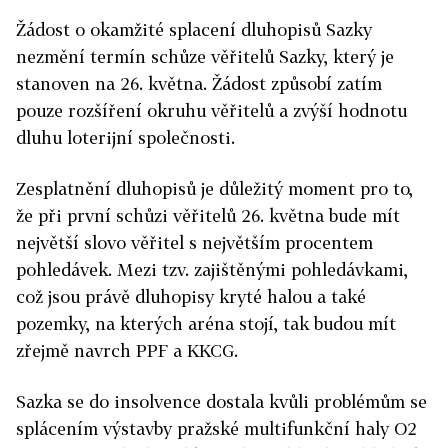
Žádost o okamžité splacení dluhopisů Sazky
nezmění termín schůze věřitelů Sazky, který je
stanoven na 26. května. Žádost způsobí zatím
pouze rozšíření okruhu věřitelů a zvýší hodnotu
dluhu loterijní společnosti.
Zesplatnění dluhopisů je důležitý moment pro to,
že při první schůzi věřitelů 26. května bude mít
největší slovo věřitel s největším procentem
pohledávek. Mezi tzv. zajištěnými pohledávkami,
což jsou právě dluhopisy kryté halou a také
pozemky, na kterých aréna stojí, tak budou mít
zřejmě navrch PPF a KKCG.
Sazka se do insolvence dostala kvůli problémům se
splácením výstavby pražské multifunkční haly O2