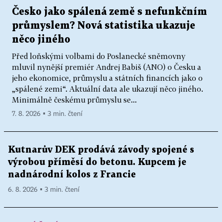
Česko jako spálená země s nefunkčním
průmyslem? Nová statistika ukazuje
něco jiného
Před loňskými volbami do Poslanecké sněmovny
mluvil nynější premiér Andrej Babiš (ANO) o Česku a
jeho ekonomice, průmyslu a státních financích jako o
„spálené zemi“. Aktuální data ale ukazují něco jiného.
Minimálně českému průmyslu se...
7. 8. 2026 ▪ 3 min. čtení
Kutnarův DEK prodává závody spojené s
výrobou příměsí do betonu. Kupcem je
nadnárodní kolos z Francie
6. 8. 2026 ▪ 3 min. čtení