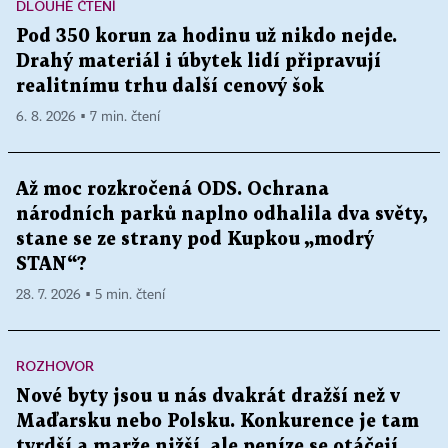
DLOUHÉ ČTENÍ
Pod 350 korun za hodinu už nikdo nejde.
Drahý materiál i úbytek lidí připravují
realitnímu trhu další cenový šok
6. 8. 2026 ▪ 7 min. čtení
Až moc rozkročená ODS. Ochrana
národních parků naplno odhalila dva světy,
stane se ze strany pod Kupkou „modrý
STAN“?
28. 7. 2026 ▪ 5 min. čtení
ROZHOVOR
Nové byty jsou u nás dvakrát dražší než v
Maďarsku nebo Polsku. Konkurence je tam
tvrdší a marže nižší, ale peníze se otáčejí