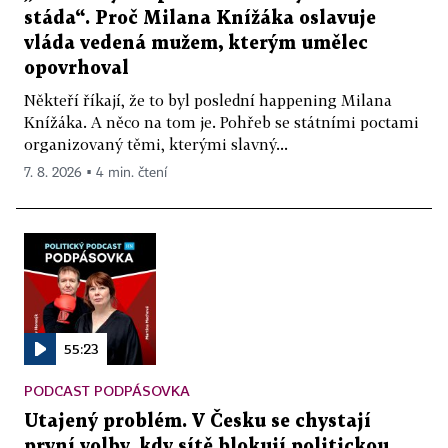
stáda“. Proč Milana Knížáka oslavuje
vláda vedená mužem, kterým umělec
opovrhoval
Někteří říkají, že to byl poslední happening Milana
Knížáka. A něco na tom je. Pohřeb se státními poctami
organizovaný těmi, kterými slavný...
7. 8. 2026 ▪ 4 min. čtení
55:23
PODCAST PODPÁSOVKA
Utajený problém. V Česku se chystají
první volby, kdy sítě blokují politickou