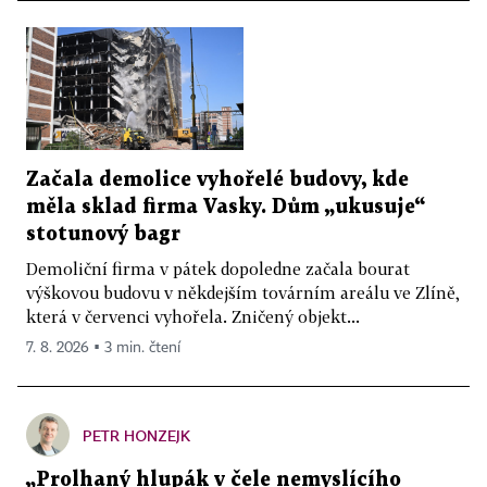
Začala demolice vyhořelé budovy, kde
měla sklad firma Vasky. Dům „ukusuje“
stotunový bagr
Demoliční firma v pátek dopoledne začala bourat
výškovou budovu v někdejším továrním areálu ve Zlíně,
která v červenci vyhořela. Zničený objekt...
7. 8. 2026 ▪ 3 min. čtení
PETR HONZEJK
„Prolhaný hlupák v čele nemyslícího