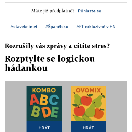
Máte již předplatné?
Přihlaste se
#stavebnictví
#Španělsko
#FT exkluzivně v HN
Rozrušily vás zprávy a cítíte stres?
Rozptylte se logickou
hádankou
HRÁT
HRÁT