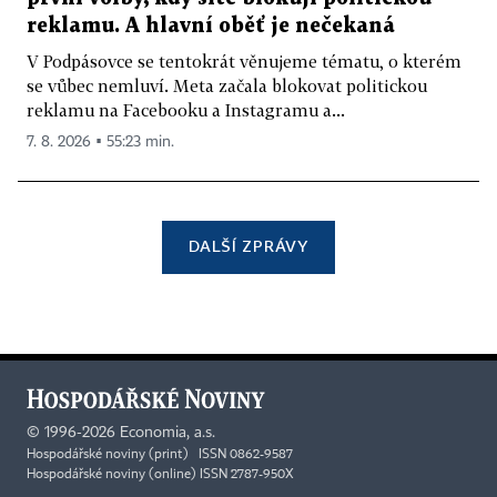
reklamu. A hlavní oběť je nečekaná
V Podpásovce se tentokrát věnujeme tématu, o kterém
se vůbec nemluví. Meta začala blokovat politickou
reklamu na Facebooku a Instagramu a...
7. 8. 2026 ▪ 55:23 min.
DALŠÍ ZPRÁVY
©
1996-2026
Economia, a.s.
Hospodářské noviny (print) ISSN 0862-9587
Hospodářské noviny (online) ISSN 2787-950X