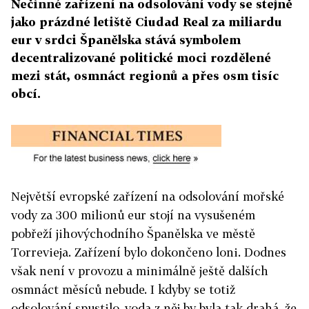
Nečinné zařízení na odsolování vody se stejně
jako prázdné letiště Ciudad Real za miliardu
eur v srdci Španělska stává symbolem
decentralizované politické moci rozdělené
mezi stát, osmnáct regionů a přes osm tisíc
obcí.
Největší evropské zařízení na odsolování mořské
vody za 300 milionů eur stojí na vysušeném
pobřeží jihovýchodního Španělska ve městě
Torrevieja. Zařízení bylo dokončeno loni. Dodnes
však není v provozu a minimálně ještě dalších
osmnáct měsíců nebude. I kdyby se totiž
odsolování spustilo, voda z něj by byla tak drahá, že