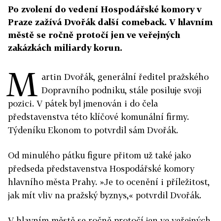
Po zvolení do vedení Hospodářské komory v
Praze zažívá Dvořák další comeback. V hlavním
městě se ročně protočí jen ve veřejných
zakázkách miliardy korun.
M
artin Dvořák, generální ředitel pražského
Dopravního podniku, stále posiluje svoji
pozici. V pátek byl jmenován i do čela
představenstva této klíčové komunální firmy.
Týdeníku Ekonom to potvrdil sám Dvořák.
Od minulého pátku figure přitom už také jako
předseda představenstva Hospodářské komory
hlavního města Prahy. »Je to ocenění i příležitost,
jak mít vliv na pražský byznys,« potvrdil Dvořák.
V hlavním městě se ročně protočí jen ve veřejných