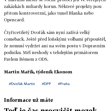
zakázkách miliardy korun. Některé projekty jsou
přitom kontroverzní, jako tunel Blanka nebo
Opencard.
Čtyřicetiletý Dvořák sám nyní zažívá velký
comeback. Ještě před loňskými volbami připouštěl,
že nemusí vydržet ani na svém postu v Dopravním
podniku. Měl neshody s tehdejším primátorem
Pavlem Bémem z ODS.
Martin Mařík, týdeník Ekonom
#Dvořák Martin
#DPP
#Praha
Informace už máte
Teď je čas procvičit mozek