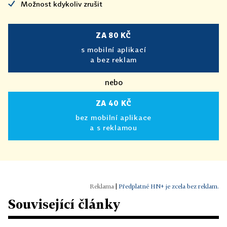
Možnost kdykoliv zrušit
ZA 80 KČ
s mobilní aplikací
a bez reklam
nebo
ZA 40 KČ
bez mobilní aplikace
a s reklamou
|
Předplatné HN+ je zcela bez reklam.
Související články