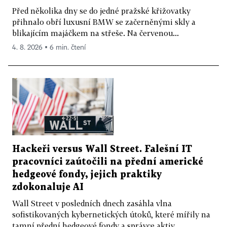
Před několika dny se do jedné pražské křižovatky
přihnalo obří luxusní BMW se začerněnými skly a
blikajícím majáčkem na střeše. Na červenou...
4. 8. 2026 ▪ 6 min. čtení
Hackeři versus Wall Street. Falešní IT
pracovníci zaútočili na přední americké
hedgeové fondy, jejich praktiky
zdokonaluje AI
Wall Street v posledních dnech zasáhla vlna
sofistikovaných kybernetických útoků, které mířily na
tamní přední hedgeové fondy a správce aktiv....