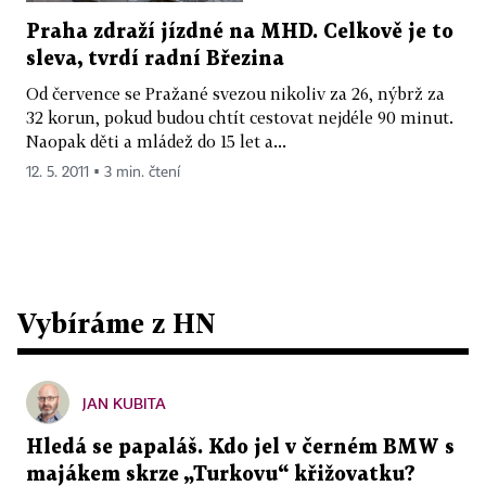
Praha zdraží jízdné na MHD. Celkově je to
sleva, tvrdí radní Březina
Od července se Pražané svezou nikoliv za 26, nýbrž za
32 korun, pokud budou chtít cestovat nejdéle 90 minut.
Naopak děti a mládež do 15 let a...
12. 5. 2011 ▪ 3 min. čtení
Vybíráme z HN
JAN KUBITA
Hledá se papaláš. Kdo jel v černém BMW s
majákem skrze „Turkovu“ křižovatku?