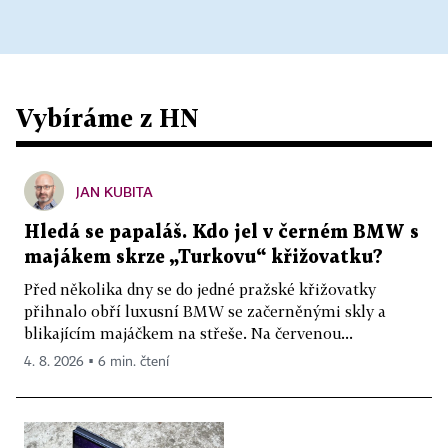
Vybíráme z HN
JAN KUBITA
Hledá se papaláš. Kdo jel v černém BMW s
majákem skrze „Turkovu“ křižovatku?
Před několika dny se do jedné pražské křižovatky
přihnalo obří luxusní BMW se začerněnými skly a
blikajícím majáčkem na střeše. Na červenou...
4. 8. 2026 ▪ 6 min. čtení