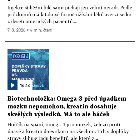
Injekce si běžní lidé sami píchají jen velmi neradi. Podle
průzkumů má k takové formě užívání léků averzi sedm
z deseti amerických pacientů....
7. 8. 2026 ▪ 4 min. čtení
16:13
Biotechnoložka: Omega-3 před úpadkem
mozku nepomohou, kreatin dosahuje
skvělých výsledků. Má to ale háček
Hořčík na spaní, omega-3 pro mozek, železo proti
únavě a kreatin dnes skoro na všechno. Trh s doplňky
stravy slibuje řadu benefitů, ale které z...