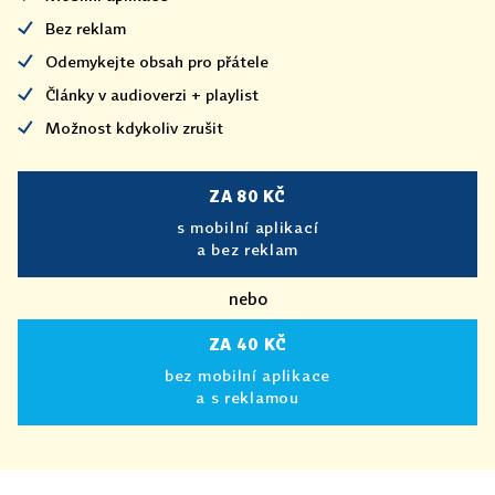
Bez reklam
Odemykejte obsah pro přátele
Články v audioverzi + playlist
Možnost kdykoliv zrušit
ZA 80 KČ
s mobilní aplikací
a bez reklam
nebo
ZA 40 KČ
bez mobilní aplikace
a s reklamou