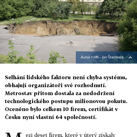
Autor ▪
HN – Jan Štembera
Selhání lidského faktoru není chyba systému,
obhajují organizátoři své rozhodnutí.
Metrostav přitom dostala za nedodržení
technologického postupu milionovou pokutu.
Oceněno bylo celkem 10 firem, certifikát v
Česku nyní vlastní 64 společností.
ezi deset firem, které v úterý získaly