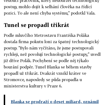
vedoucí pracovník, který nedodržel technologický
postup, mohlo dojít k selhání člověka na řídící
pozici. To ale není chyba systému," podotkl Vala.
Tunel se propadl třikrát
Podle mluvčího Metrostavu Františka Poláka
dostala firma pokutu loni za špatný technologický
postup. "Bylo nám vyčítáno, že jsme postupovali
rychleji, než povolují technologické postupy," uvedl
již dříve Polák. Pochybení se podle něj týkalo
bourání podpěr. Tunel Blanka se během stavby
propadl už třikrát. Dvakrát vznikl kráter ve
Stromovce, naposledy se půda propadla u
ministerstva kultury v Praze 6.
Blanka se prodraží o deset miliard, oznámil