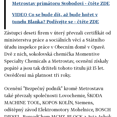
Metrostav primátoru Svobodovi
- čtěte ZDE
VIDEO Co se bude dít, až bude hořet v
tunelu Blanka? Podívejte se
- čtěte ZDE
Zástupci deseti firem v úterý převzali certifikát od
ministerstva práce a sociálních věcí a Státního
úřadu inspekce práce v Obecním domě v Opavě.
Dvě z nich, sokolovská chemička Momentive
Specialty Chemicals a Metrostav, ocenění získaly
popáté a jsou tak držiteli tohoto titulu již 15 let.
Osvědčení má platnost tři roky.
Ocenění "Bezpečný podnik" kromě Metrostavu
také převzaly společnosti Lovochemie, ŠKODA
MACHINE TOOL, KOPOS KOLÍN, Siemens,
odštěpný závod Elektromotory Mohelnice, BOSCH
DIESEL, BorsodChem MCHZ, BLOCK a Avia Ashok