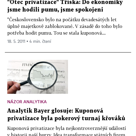
"Otec privatizace" Tříska: Do ekonomiky
jsme hodili pumu, jsme spokojeni
"Československo bylo na počátku devadesátých let
úplně majetkově zablokované. V zásadě do toho bylo
potřeba hodit pumu. Tou se stala kuponová...
18. 5. 2011 ▪ 4 min. čtení
NÁZOR ANALYTIKA
Analytik Bayer glosuje: Kuponová
privatizace byla pokerový turnaj křováků
Kuponová privatizace byla nejkontroverznější událostí
v historii naší burzy. Idea transformace státních firem