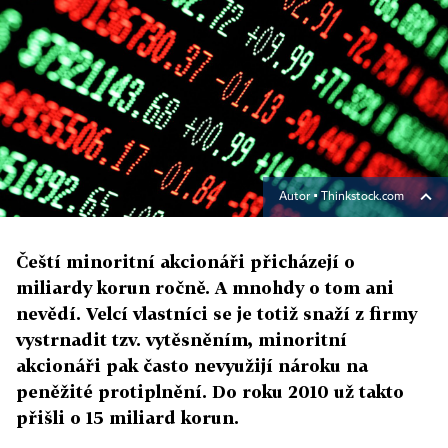
Autor ▪
Thinkstock.com
Čeští minoritní akcionáři přicházejí o
miliardy korun ročně. A mnohdy o tom ani
nevědí. Velcí vlastníci se je totiž snaží z firmy
vystrnadit tzv. vytěsněním, minoritní
akcionáři pak často nevyužijí nároku na
peněžité protiplnění. Do roku 2010 už takto
přišli o 15 miliard korun.