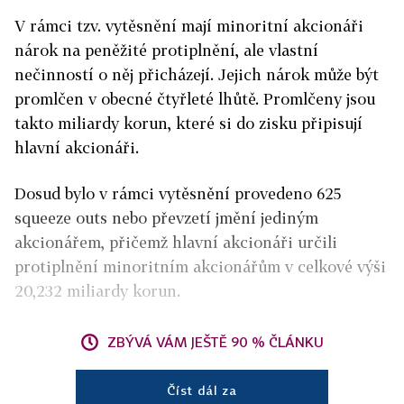
V rámci tzv. vytěsnění mají minoritní akcionáři
nárok na peněžité protiplnění, ale vlastní
nečinností o něj přicházejí. Jejich nárok může být
promlčen v obecné čtyřleté lhůtě. Promlčeny jsou
takto miliardy korun, které si do zisku připisují
hlavní akcionáři.
Dosud bylo v rámci vytěsnění provedeno 625
squeeze outs nebo převzetí jmění jediným
akcionářem, přičemž hlavní akcionáři určili
protiplnění minoritním akcionářům v celkové výši
20,232 miliardy korun.
ZBÝVÁ VÁM JEŠTĚ 90 % ČLÁNKU
Číst dál za