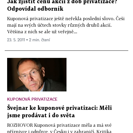
Jak zjistit cenu akcií z dob privatizace?
Odpovídal odborník
Kuponová privatizace ještě neřekla poslední slovo. Češi
mají na svých účtech stovky různých druhů akcií.
Většina z nich se ale už veřejně...
23. 5. 2011 ▪ 2 min. čtení
KUPONOVÁ PRIVATIZACE
Švejnar ke kuponové privatizaci: Měli
jsme prodávat i do světa
ROZHOVOR Kuponová privatizace měla a má své
příznivce i odpůrce, v Česku i v zahraničí. Kritika