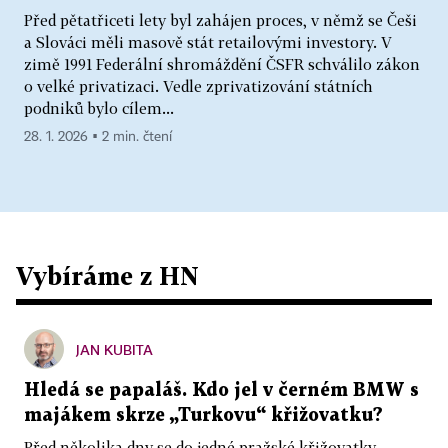
Před pětatřiceti lety byl zahájen proces, v němž se Češi
a Slováci měli masově stát retailovými investory. V
zimě 1991 Federální shromáždění ČSFR schválilo zákon
o velké privatizaci. Vedle zprivatizování státních
podniků bylo cílem...
28. 1. 2026 ▪ 2 min. čtení
Vybíráme z HN
JAN KUBITA
Hledá se papaláš. Kdo jel v černém BMW s
majákem skrze „Turkovu“ křižovatku?
Před několika dny se do jedné pražské křižovatky