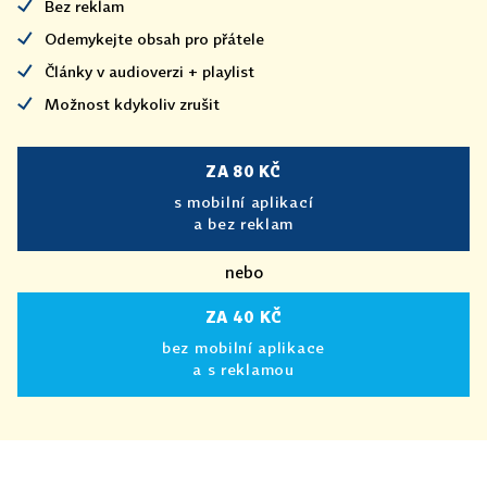
Bez reklam
Odemykejte obsah pro přátele
Články v audioverzi + playlist
Možnost kdykoliv zrušit
ZA 80 KČ
s mobilní aplikací
a bez reklam
nebo
ZA 40 KČ
bez mobilní aplikace
a s reklamou