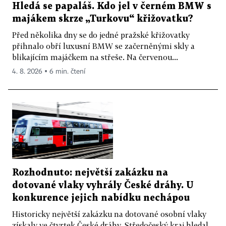
Hledá se papaláš. Kdo jel v černém BMW s
majákem skrze „Turkovu“ křižovatku?
Před několika dny se do jedné pražské křižovatky
přihnalo obří luxusní BMW se začerněnými skly a
blikajícím majáčkem na střeše. Na červenou...
4. 8. 2026 ▪ 6 min. čtení
Rozhodnuto: největší zakázku na
dotované vlaky vyhrály České dráhy. U
konkurence jejich nabídku nechápou
Historicky největší zakázku na dotované osobní vlaky
získaly ve čtvrtek České dráhy. Středočeský kraj hledal