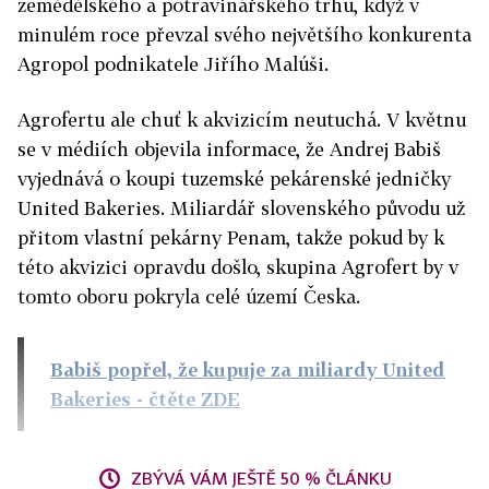
zemědělského a potravinářského trhu, když v
minulém roce převzal svého největšího konkurenta
Agropol podnikatele Jiřího Malúši.
Agrofertu ale chuť k akvizicím neutuchá. V květnu
se v médiích objevila informace, že Andrej Babiš
vyjednává o koupi tuzemské pekárenské jedničky
United Bakeries. Miliardář slovenského původu už
přitom vlastní pekárny Penam, takže pokud by k
této akvizici opravdu došlo, skupina Agrofert by v
tomto oboru pokryla celé území Česka.
Babiš popřel, že kupuje za miliardy United
Bakeries
- čtěte ZDE
ZBÝVÁ VÁM JEŠTĚ 50 % ČLÁNKU