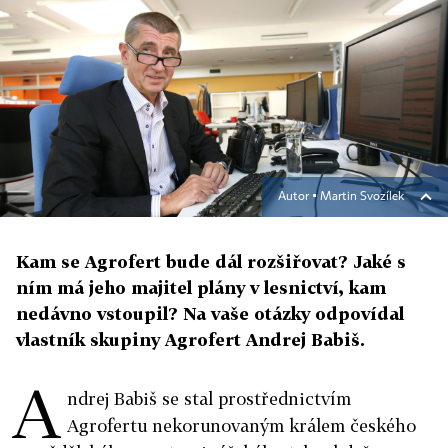
Autor ▪
Martin Svozílek
Kam se Agrofert bude dál rozšiřovat? Jaké s
ním má jeho majitel plány v lesnictví, kam
nedávno vstoupil? Na vaše otázky odpovídal
vlastník skupiny Agrofert Andrej Babiš.
A
ndrej Babiš se stal prostřednictvím
Agrofertu nekorunovaným králem českého