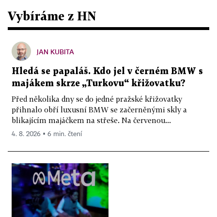
Vybíráme z HN
JAN KUBITA
Hledá se papaláš. Kdo jel v černém BMW s
majákem skrze „Turkovu“ křižovatku?
Před několika dny se do jedné pražské křižovatky
přihnalo obří luxusní BMW se začerněnými skly a
blikajícím majáčkem na střeše. Na červenou...
4. 8. 2026 ▪ 6 min. čtení