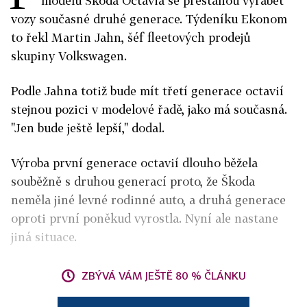
modelu Škoda Octavia se přestanou vyrábět
vozy současné druhé generace. Týdeníku Ekonom
to řekl Martin Jahn, šéf fleetových prodejů
skupiny Volkswagen.
Podle Jahna totiž bude mít třetí generace octavií
stejnou pozici v modelové řadě, jako má současná.
"Jen bude ještě lepší," dodal.
Výroba první generace octavií dlouho běžela
souběžně s druhou generací proto, že Škoda
neměla jiné levné rodinné auto, a druhá generace
oproti první poněkud vyrostla. Nyní ale nastane
jiná situace.
ZBÝVÁ VÁM JEŠTĚ 80 % ČLÁNKU