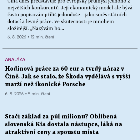
Čína dnes představuje pro evropský průmysl jednoho z
největších konkurentů. Její ekonomický model ale bývá
často popisován příliš jednoduše – jako směs státních
dotací a levné práce. Ve skutečnosti je mnohem
složitější. „Nazývám ho...
6. 8. 2026 ▪ 12 min. čtení
ANALÝZA
Hodinová práce za 60 eur a tvrdý náraz v
Číně. Jak se stalo, že Škoda vydělává s vyšší
marží než ikonické Porsche
6. 8. 2026 ▪ 5 min. čtení
Stačí základ za půl milionu? Oblíbená
slovenská Kia dostala nástupce, láká na
atraktivní ceny a spoustu místa