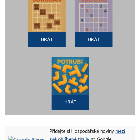
HRÁT
HRÁT
HRÁT
mezi
Přidejte si Hospodářské noviny
své oblíbené tituly
na Google