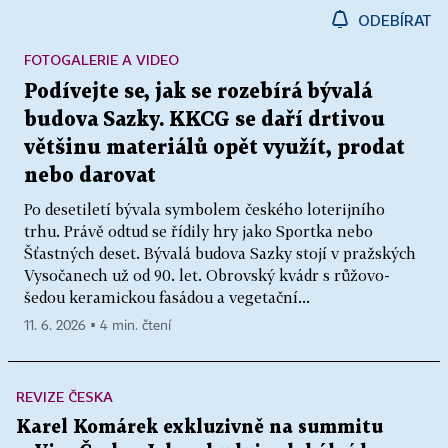
ODEBÍRAT
FOTOGALERIE A VIDEO
Podívejte se, jak se rozebírá bývalá
budova Sazky. KKCG se daří drtivou
většinu materiálů opět využít, prodat
nebo darovat
Po desetiletí bývala symbolem českého loterijního
trhu. Právě odtud se řídily hry jako Sportka nebo
Šťastných deset. Bývalá budova Sazky stojí v pražských
Vysočanech už od 90. let. Obrovský kvádr s růžovo-
šedou keramickou fasádou a vegetační...
11. 6. 2026 ▪ 4 min. čtení
REVIZE ČESKA
Karel Komárek exkluzivně na summitu