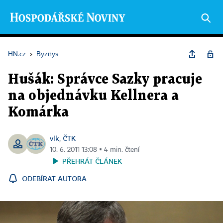
HN.cz
›
Byznys
Hušák: Správce Sazky pracuje
na objednávku Kellnera a
Komárka
vlk
ČTK
,
10. 6. 2011 13:08 ▪ 4 min. čtení
PŘEHRÁT ČLÁNEK
ODEBÍRAT AUTORA