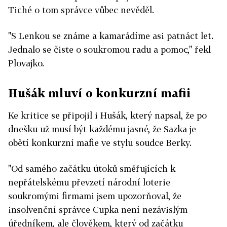
Tiché o tom správce vůbec nevěděl.
"S Lenkou se známe a kamarádíme asi patnáct let.
Jednalo se čiste o soukromou radu a pomoc," řekl
Plovajko.
Hušák mluví o konkurzní mafii
Ke kritice se připojil i Hušák, který napsal, že po
dnešku už musí být každému jasné, že Sazka je
obětí konkurzní mafie ve stylu soudce Berky.
"Od samého začátku útoků směřujících k
nepřátelskému převzetí národní loterie
soukromými firmami jsem upozorňoval, že
insolvenční správce Cupka není nezávislým
úředníkem, ale člověkem, který od začátku