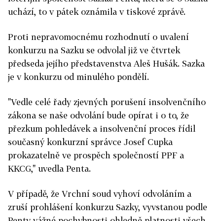
uchází, to v pátek oznámila v tiskové zprávě.
Proti nepravomocnému rozhodnutí o uvalení
konkurzu na Sazku se odvolal již ve čtvrtek
předseda jejího představenstva Aleš Hušák. Sazka
je v konkurzu od minulého pondělí.
"Vedle celé řady zjevných porušení insolvenčního
zákona se naše odvolání bude opírat i o to, že
přezkum pohledávek a insolvenční proces řídil
současný konkurzní správce Josef Cupka
prokazatelně ve prospěch společností PPF a
KKCG," uvedla Penta.
V případě, že Vrchní soud vyhoví odvoláním a
zruší prohlášení konkurzu Sazky, vyvstanou podle
Penty vážné pochybnosti ohledně platnosti všech