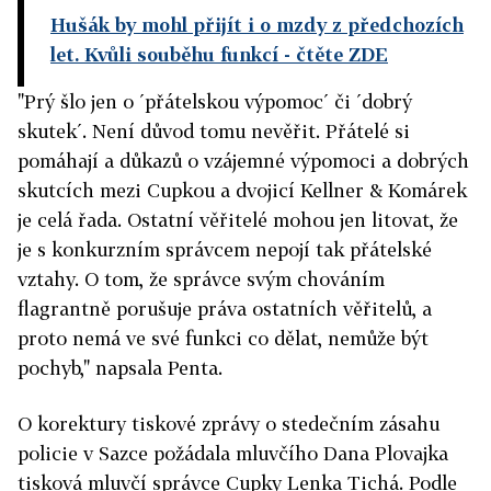
Hušák by mohl přijít i o mzdy z předchozích
let. Kvůli souběhu funkcí
- čtěte ZDE
"Prý šlo jen o ´přátelskou výpomoc´ či ´dobrý
skutek´. Není důvod tomu nevěřit. Přátelé si
pomáhají a důkazů o vzájemné výpomoci a dobrých
skutcích mezi Cupkou a dvojicí Kellner & Komárek
je celá řada. Ostatní věřitelé mohou jen litovat, že
je s konkurzním správcem nepojí tak přátelské
vztahy. O tom, že správce svým chováním
flagrantně porušuje práva ostatních věřitelů, a
proto nemá ve své funkci co dělat, nemůže být
pochyb," napsala Penta.
O korektury tiskové zprávy o stedečním zásahu
policie v Sazce požádala mluvčího Dana Plovajka
tisková mluvčí správce Cupky Lenka Tichá. Podle