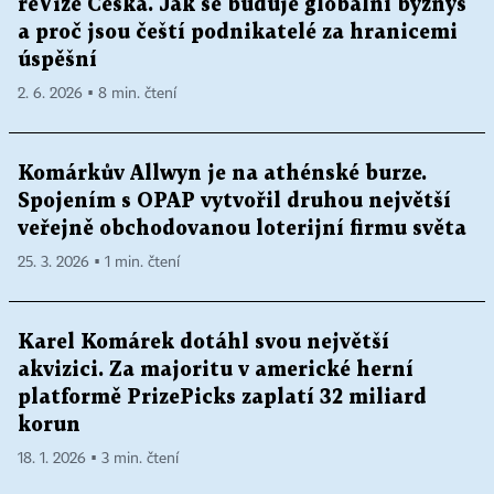
reVize Česka. Jak se buduje globální byznys
a proč jsou čeští podnikatelé za hranicemi
úspěšní
2. 6. 2026 ▪ 8 min. čtení
Komárkův Allwyn je na athénské burze.
Spojením s OPAP vytvořil druhou největší
veřejně obchodovanou loterijní firmu světa
25. 3. 2026 ▪ 1 min. čtení
Karel Komárek dotáhl svou největší
akvizici. Za majoritu v americké herní
platformě PrizePicks zaplatí 32 miliard
korun
18. 1. 2026 ▪ 3 min. čtení