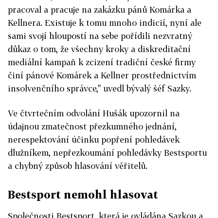
pracoval a pracuje na zakázku pánů Komárka a
Kellnera. Existuje k tomu mnoho indicií, nyní ale
sami svojí hloupostí na sebe pořídili nezvratný
důkaz o tom, že všechny kroky a diskreditační
mediální kampaň k zcizení tradiční české firmy
činí pánové Komárek a Kellner prostřednictvím
insolvenčního správce," uvedl bývalý šéf Sazky.
Ve čtvrtečním odvolání Hušák upozornil na
údajnou zmatečnost přezkumného jednání,
nerespektování účinku popření pohledávek
dlužníkem, nepřezkoumání pohledávky Bestsportu
a chybný způsob hlasování věřitelů.
Bestsport nemohl hlasovat
Společnosti Bestsport, která je ovládána Sazkou a