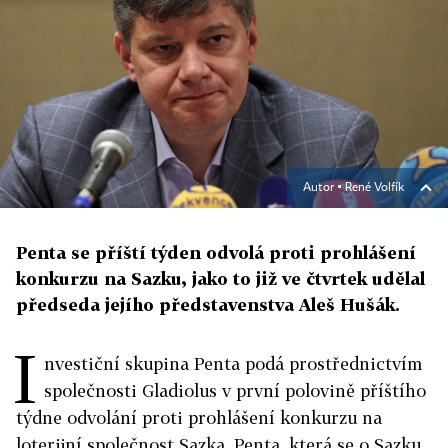
Autor ▪
René Volfík
Penta se příští týden odvolá proti prohlášení
konkurzu na Sazku, jako to již ve čtvrtek udělal
předseda jejího představenstva Aleš Hušák.
I
nvestiční skupina Penta podá prostřednictvím
společnosti Gladiolus v první polovině příštího
týdne odvolání proti prohlášení konkurzu na
loterijní společnost Sazka. Penta, která se o Sazku