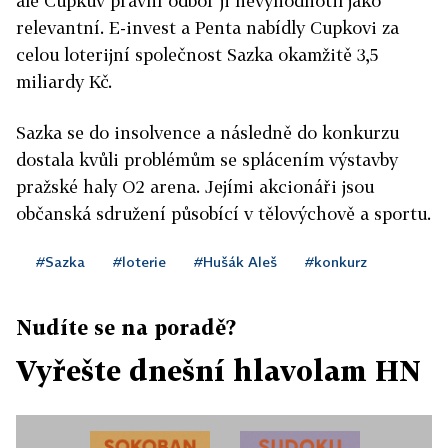
ale Cupkův právní odbor ji nevyhodnotil jako
relevantní. E-invest a Penta nabídly Cupkovi za
celou loterijní společnost Sazka okamžitě 3,5
miliardy Kč.
Sazka se do insolvence a následně do konkurzu
dostala kvůli problémům se splácením výstavby
pražské haly O2 arena. Jejími akcionáři jsou
občanská sdružení působící v tělovýchově a sportu.
#Sazka
#loterie
#Hušák Aleš
#konkurz
Nudíte se na poradě?
Vyřešte dnešní hlavolam HN