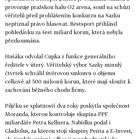
provozuje pražskou halu O2 arena, soud na schůzi
věřitelů před prohlášením konkurzu na Sazku
nepřiznal právo hlasovat. Bestsport přihlásil
pohledávku za šest miliard korun, která nebyla
přezkoumána.
Hušáka odvolal Cupka z funkce generálního
ředitele v úterý. Věřitelský výbor Sazky minulý
čtvrtek schválil úvěrovou smlouvu o objemu
celkově až 500 milionů korun, které mají sloužit k
zachování běžného chodu firmy.
Půjčku se splatností dva roky poskytla společnost
Moranda, kterou kontroluje skupina PPF
miliardáře Petra Kellnera. Nabídku podal i
Gladiolus, za kterou stojí skupiny Penta a E-Invest,