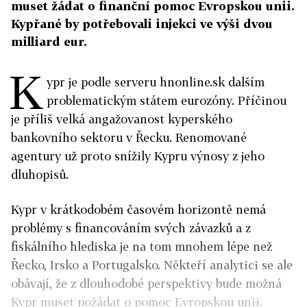
muset žádat o finanční pomoc Evropskou unii.
Kypřané by potřebovali injekci ve výši dvou
milliard eur.
K
ypr je podle serveru hnonline.sk dalším
problematickým státem eurozóny. Příčinou
je příliš velká angažovanost kyperského
bankovního sektoru v Řecku. Renomované
agentury už proto snížily Kypru výnosy z jeho
dluhopisů.
Kypr v krátkodobém časovém horizontě nemá
problémy s financováním svých závazků a z
fiskálního hlediska je na tom mnohem lépe než
Řecko, Irsko a Portugalsko. Někteří analytici se ale
obávají, že z dlouhodobé perspektivy bude možná
Kypr muset požádat o pomoc Evropskou unii.