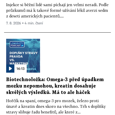
Injekce si běžní lidé sami píchají jen velmi neradi. Podle
průzkumů má k takové formě užívání léků averzi sedm
z deseti amerických pacientů....
7. 8. 2026 ▪ 4 min. čtení
16:13
Biotechnoložka: Omega-3 před úpadkem
mozku nepomohou, kreatin dosahuje
skvělých výsledků. Má to ale háček
Hořčík na spaní, omega-3 pro mozek, železo proti
únavě a kreatin dnes skoro na všechno. Trh s doplňky
stravy slibuje řadu benefitů, ale které z...