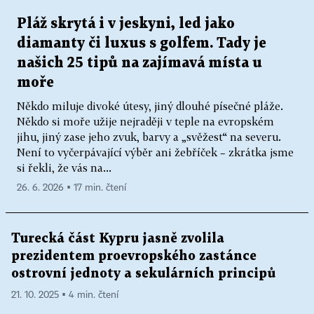
Pláž skrytá i v jeskyni, led jako
diamanty či luxus s golfem. Tady je
našich 25 tipů na zajímavá místa u
moře
Někdo miluje divoké útesy, jiný dlouhé písečné pláže.
Někdo si moře užije nejraději v teple na evropském
jihu, jiný zase jeho zvuk, barvy a „svěžest“ na severu.
Není to vyčerpávající výběr ani žebříček – zkrátka jsme
si řekli, že vás na...
26. 6. 2026 ▪ 17 min. čtení
Turecká část Kypru jasně zvolila
prezidentem proevropského zastánce
ostrovní jednoty a sekulárních principů
21. 10. 2025 ▪ 4 min. čtení