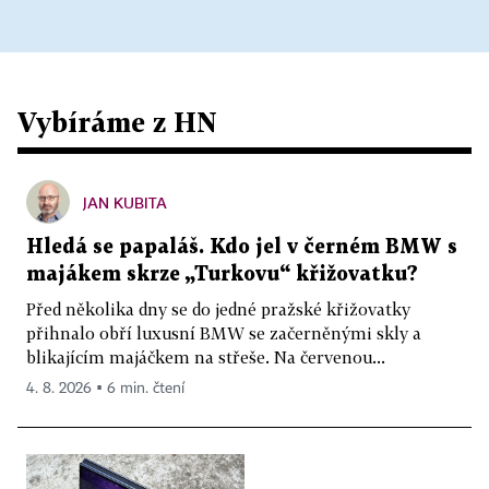
Vybíráme z HN
JAN KUBITA
Hledá se papaláš. Kdo jel v černém BMW s
majákem skrze „Turkovu“ křižovatku?
Před několika dny se do jedné pražské křižovatky
přihnalo obří luxusní BMW se začerněnými skly a
blikajícím majáčkem na střeše. Na červenou...
4. 8. 2026 ▪ 6 min. čtení