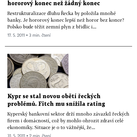
hororový konec než žádný konec
Restrukturalizace dluhu Řecka by položila mnohé
banky. Je hororový konec lepší než horor bez konce?
Polsko bude těžit zemní plyn z břidlic i...
17. 5. 2011 ▪ 3 min. čtení
Kypr se stal novou obětí řeckých
problémů. Fitch mu snížila rating
Kyperský bankovní sektor drží mnoho závazků řeckých
firem i domácností, což by mohlo ohrozit zdraví celé
ekonomiky. Situace je o to vážnější, že...
31. 5. 2011 ▪ 2 min. čtení