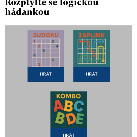
Rozptylte se logickou
hádankou
HRÁT
HRÁT
HRÁT