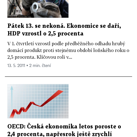
Pátek 13. se nekoná. Ekonomice se daří,
HDP vzrostl o 2,5 procenta
V 1. čtvrtletí vzrostl podle předběžného odhadu hrubý
domácí produkt proti stejnému období loňského roku o
2,5 procenta. Klíčovou roli v...
13. 5. 2011 ▪ 2 min. čtení
OECD: Česká ekonomika letos poroste o
2,4 procenta, napřesrok ještě zrychlí