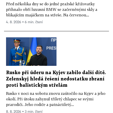
Před několika dny se do jedné pražské křižovatky
přihnalo obří luxusní BMW se začerněnými skly a
blikajícím majáčkem na střeše. Na červenou...
4. 8. 2026 ▪ 6 min. čtení
Rusko při úderu na Kyjev zabilo další dítě.
Zelenskyj hledá řešení nedostatku zbraní
proti balistickým střelám
Rusko v noci na sobotu znovu zaútočilo na Kyjev a jeho
okolí. Při útoku zahynul tříletý chlapec se svými
prarodiči. Jeho rodiče a patnáctiletý...
8. 8. 2026 ▪ 3 min. čtení