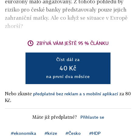
eurozóny málo angažovaný. Z tohoto pohledu by
riziko pro české banky představovaly pouze jejich
zahraniční matky. Ale co když se situace v Evropě
zhorší?
ZBÝVÁ VÁM JEŠTĚ 95 % ČLÁNKU
Číst dál za
40 Kč
na první dva měsíce
Nebo zkuste
za 80
předplatné bez reklam a s mobilní aplikací
Kč.
Máte již předplatné?
Přihlaste se
#ekonomika
#krize
#Česko
#HDP