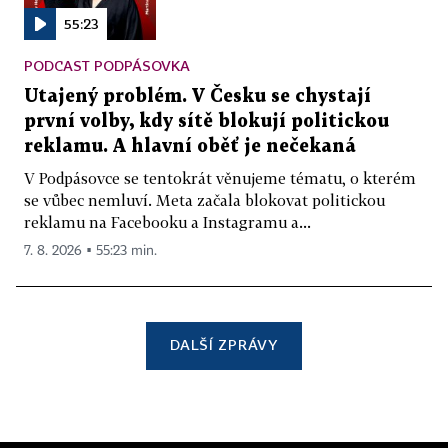
55:23
PODCAST PODPÁSOVKA
Utajený problém. V Česku se chystají
první volby, kdy sítě blokují politickou
reklamu. A hlavní oběť je nečekaná
V Podpásovce se tentokrát věnujeme tématu, o kterém
se vůbec nemluví. Meta začala blokovat politickou
reklamu na Facebooku a Instagramu a...
7. 8. 2026 ▪ 55:23 min.
DALŠÍ ZPRÁVY