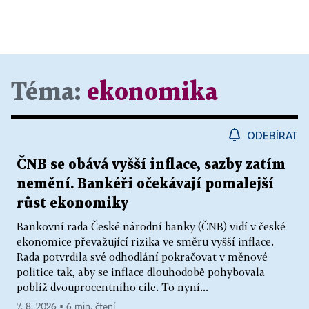
Téma:
ekonomika
ODEBÍRAT
ČNB se obává vyšší inflace, sazby zatím
nemění. Bankéři očekávají pomalejší
růst ekonomiky
Bankovní rada České národní banky (ČNB) vidí v české
ekonomice převažující rizika ve směru vyšší inflace.
Rada potvrdila své odhodlání pokračovat v měnové
politice tak, aby se inflace dlouhodobě pohybovala
poblíž dvouprocentního cíle. To nyní...
7. 8. 2026 ▪ 6 min. čtení