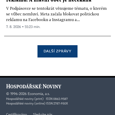
reklamu. A hlavní oběť je nečekaná
V Podpásovce se tentokrát věnujeme tématu, o kterém
se vůbec nemluví. Meta začala blokovat politickou
reklamu na Facebooku a Instagramu a...
7. 8. 2026 ▪ 55:23 min.
DALŠÍ ZPRÁVY
©
1996-2026
Economia, a.s.
Hospodářské noviny (print) ISSN 0862-9587
Hospodářské noviny (online) ISSN 2787-950X
Certifikováno
Sledujte nás