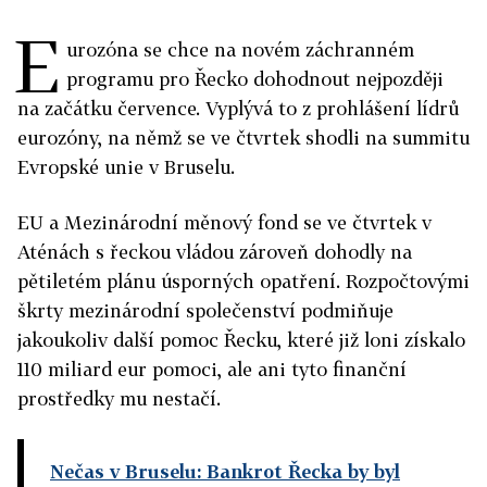
E
urozóna se chce na novém záchranném
programu pro Řecko dohodnout nejpozději
na začátku července. Vyplývá to z prohlášení lídrů
eurozóny, na němž se ve čtvrtek shodli na summitu
Evropské unie v Bruselu.
EU a Mezinárodní měnový fond se ve čtvrtek v
Aténách s řeckou vládou zároveň dohodly na
pětiletém plánu úsporných opatření. Rozpočtovými
škrty mezinárodní společenství podmiňuje
jakoukoliv další pomoc Řecku, které již loni získalo
110 miliard eur pomoci, ale ani tyto finanční
prostředky mu nestačí.
Nečas v Bruselu: Bankrot Řecka by byl