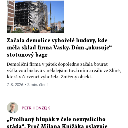
Začala demolice vyhořelé budovy, kde
měla sklad firma Vasky. Dům „ukusuje“
stotunový bagr
Demoliční firma v pátek dopoledne začala bourat
výškovou budovu v někdejším továrním areálu ve Zlíně,
která v červenci vyhořela. Zničený objekt...
7. 8. 2026 ▪ 3 min. čtení
PETR HONZEJK
„Prolhaný hlupák v čele nemyslícího
stáda“. Proč Milana Knížáka oslavuje