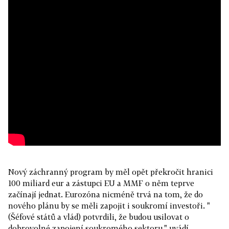
Nový záchranný program by měl opět překročit hranici
100 miliard eur a zástupci EU a MMF o něm teprve
začínají jednat. Eurozóna nicméně trvá na tom, že do
nového plánu by se měli zapojit i soukromí investoři. "
(Šéfové států a vlád) potvrdili, že budou usilovat o
dobrovolné zapojení soukromého sektoru," uvádí