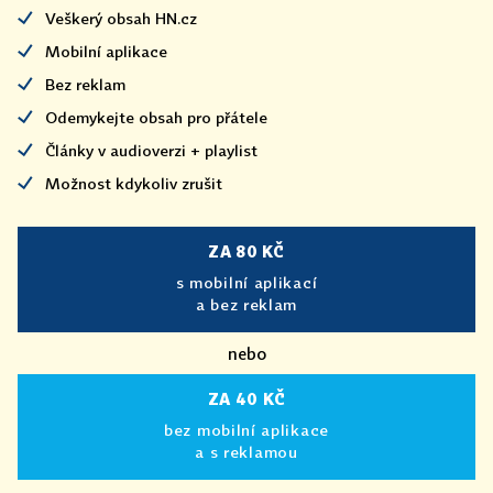
Veškerý obsah HN.cz
Mobilní aplikace
Bez reklam
Odemykejte obsah pro přátele
Články v audioverzi + playlist
Možnost kdykoliv zrušit
ZA 80 KČ
s mobilní aplikací
a bez reklam
nebo
ZA 40 KČ
bez mobilní aplikace
a s reklamou