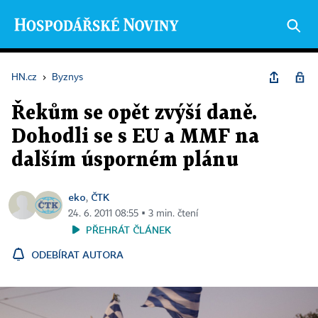
HN.cz
›
Byznys
Řekům se opět zvýší daně.
Dohodli se s EU a MMF na
dalším úsporném plánu
eko
ČTK
,
24. 6. 2011 08:55 ▪ 3 min. čtení
PŘEHRÁT ČLÁNEK
ODEBÍRAT AUTORA