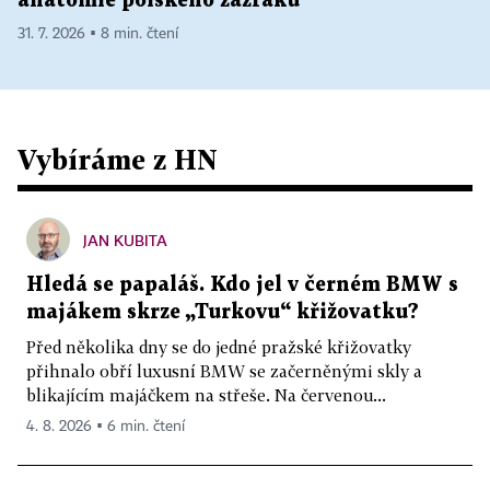
anatomie polského zázraku
31. 7. 2026 ▪ 8 min. čtení
Vybíráme z HN
JAN KUBITA
Hledá se papaláš. Kdo jel v černém BMW s
majákem skrze „Turkovu“ křižovatku?
Před několika dny se do jedné pražské křižovatky
přihnalo obří luxusní BMW se začerněnými skly a
blikajícím majáčkem na střeše. Na červenou...
4. 8. 2026 ▪ 6 min. čtení