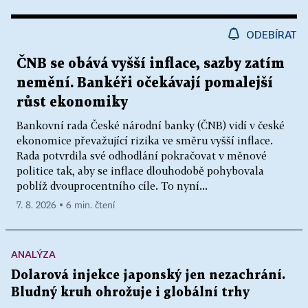
ODEBÍRAT
ČNB se obává vyšší inflace, sazby zatím
nemění. Bankéři očekávají pomalejší
růst ekonomiky
Bankovní rada České národní banky (ČNB) vidí v české
ekonomice převažující rizika ve směru vyšší inflace.
Rada potvrdila své odhodlání pokračovat v měnové
politice tak, aby se inflace dlouhodobě pohybovala
poblíž dvouprocentního cíle. To nyní...
7. 8. 2026 ▪ 6 min. čtení
ANALÝZA
Dolarová injekce japonský jen nezachrání.
Bludný kruh ohrožuje i globální trhy