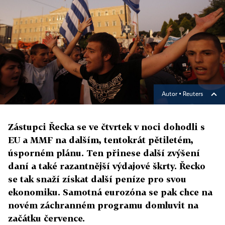
Autor ▪
Reuters
Zástupci Řecka se ve čtvrtek v noci dohodli s
EU a MMF na dalším, tentokrát pětiletém,
úsporném plánu. Ten přinese další zvýšení
daní a také razantnější výdajové škrty. Řecko
se tak snaží získat další peníze pro svou
ekonomiku. Samotná eurozóna se pak chce na
novém záchranném programu domluvit na
začátku července.