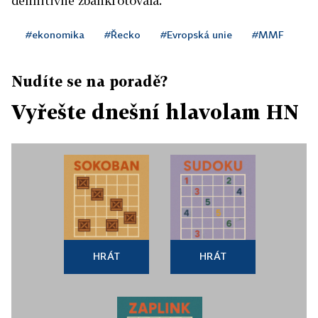
definitivně zbankrotovala.
#ekonomika
#Řecko
#Evropská unie
#MMF
Nudíte se na poradě?
Vyřešte dnešní hlavolam HN
HRÁT
HRÁT