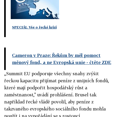
SPECIÁL Vše o řecké krizi
Cameron v Praze: Řekům by měl pomoct
měnový fond, a ne Evropská unie
- čtěte ZDE
,,Summit EU podporuje všechny snahy zvýšit
řeckou kapacitu přijímat peníze z unijních fondů,
které mají podpořit hospodářský růst a
zaměstnanost," uvádí prohlášení. Brusel tak
například řecké vládě povolil, aby peníze z
takzvaného evropského sociálního fondu mohla
použít i na vypořádání se s rostoucí