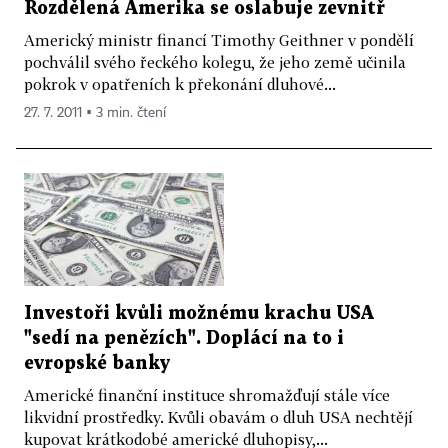
Rozdělená Amerika se oslabuje zevnitř
Americký ministr financí Timothy Geithner v pondělí
pochválil svého řeckého kolegu, že jeho země učinila
pokrok v opatřeních k překonání dluhové...
27. 7. 2011 ▪ 3 min. čtení
Investoři kvůli možnému krachu USA
"sedí na penězích". Doplácí na to i
evropské banky
Americké finanční instituce shromažďují stále více
likvidní prostředky. Kvůli obavám o dluh USA nechtějí
kupovat krátkodobé americké dluhopisy,...