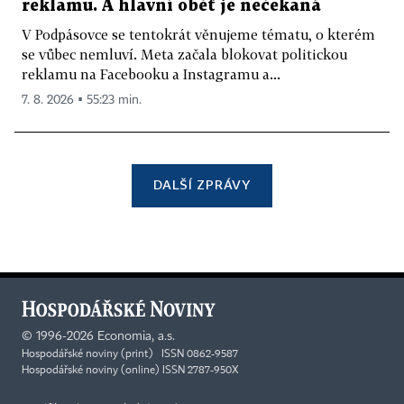
reklamu. A hlavní oběť je nečekaná
V Podpásovce se tentokrát věnujeme tématu, o kterém
se vůbec nemluví. Meta začala blokovat politickou
reklamu na Facebooku a Instagramu a...
7. 8. 2026 ▪ 55:23 min.
DALŠÍ ZPRÁVY
©
1996-2026
Economia, a.s.
Hospodářské noviny (print) ISSN 0862-9587
Hospodářské noviny (online) ISSN 2787-950X