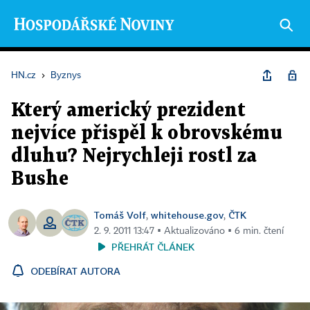
HN.cz
›
Byznys
Který americký prezident
nejvíce přispěl k obrovskému
dluhu? Nejrychleji rostl za
Bushe
Tomáš Volf
whitehouse.gov
ČTK
,
,
2. 9. 2011 13:47 ▪ Aktualizováno ▪ 6 min. čtení
PŘEHRÁT ČLÁNEK
ODEBÍRAT AUTORA