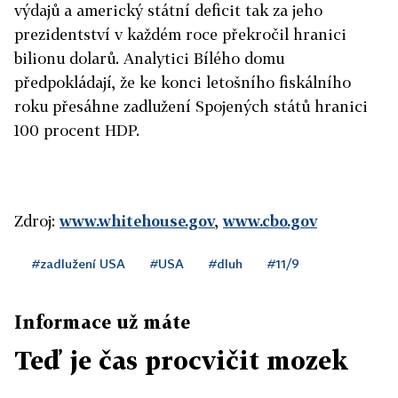
výdajů a americký státní deficit tak za jeho
prezidentství v každém roce překročil hranici
bilionu dolarů. Analytici Bílého domu
předpokládají, že ke konci letošního fiskálního
roku přesáhne zadlužení Spojených států hranici
100 procent HDP.
Zdroj:
www.whitehouse.gov
,
www.cbo.gov
#zadlužení USA
#USA
#dluh
#11/9
Informace už máte
Teď je čas procvičit mozek