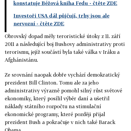
konstatuje Béžová kniha Fedu
- čtěte ZDE
Investoři USA dál půjčují, trhy jsou ale
nervozní
- čtěte ZDE
Obrovský dopad měly teroristické útoky z 11. září
2011 a následující boj Bushovy administrativy proti
terorismu, jejíž součástí byla také válka v Iráku a
Afghánistánu.
Ze srovnání naopak dobře vychází demokratický
prezident Bill Clinton. Tomu ale za jeho
administrativy výrazně pomohl silný růst světové
ekonomiky, který posílil výběr daní a ušetřil
náklady státního rozpočtu na stimulační
ekonomické programy, které později přijal
prezident Bush a pokračuje v nich také Barack
Obama.