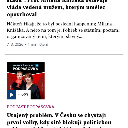
stáda“. Proč Milana Knížáka oslavuje
vláda vedená mužem, kterým umělec
opovrhoval
Někteří říkají, že to byl poslední happening Milana
Knížáka. A něco na tom je. Pohřeb se státními poctami
organizovaný těmi, kterými slavný...
7. 8. 2026 ▪ 4 min. čtení
55:23
PODCAST PODPÁSOVKA
Utajený problém. V Česku se chystají
první volby, kdy sítě blokují politickou