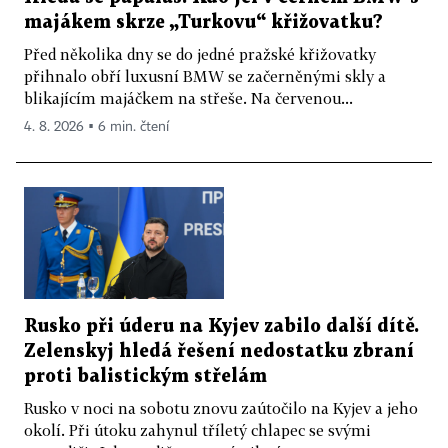
majákem skrze „Turkovu“ křižovatku?
Před několika dny se do jedné pražské křižovatky
přihnalo obří luxusní BMW se začerněnými skly a
blikajícím majáčkem na střeše. Na červenou...
4. 8. 2026 ▪ 6 min. čtení
Rusko při úderu na Kyjev zabilo další dítě.
Zelenskyj hledá řešení nedostatku zbraní
proti balistickým střelám
Rusko v noci na sobotu znovu zaútočilo na Kyjev a jeho
okolí. Při útoku zahynul tříletý chlapec se svými