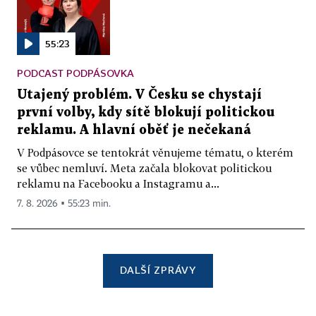
55:23
PODCAST PODPÁSOVKA
Utajený problém. V Česku se chystají
první volby, kdy sítě blokují politickou
reklamu. A hlavní oběť je nečekaná
V Podpásovce se tentokrát věnujeme tématu, o kterém
se vůbec nemluví. Meta začala blokovat politickou
reklamu na Facebooku a Instagramu a...
7. 8. 2026 ▪ 55:23 min.
DALŠÍ ZPRÁVY