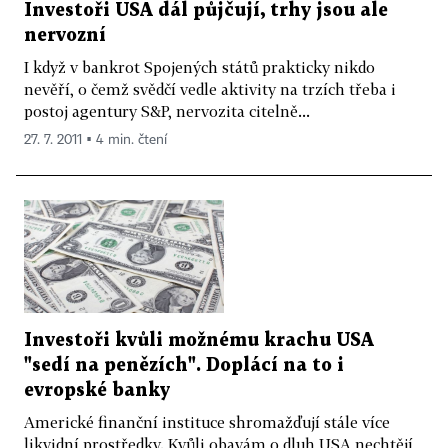
Investoři USA dál půjčují, trhy jsou ale
nervozní
I když v bankrot Spojených států prakticky nikdo
nevěří, o čemž svědčí vedle aktivity na trzích třeba i
postoj agentury S&P, nervozita citelně...
27. 7. 2011 ▪ 4 min. čtení
Investoři kvůli možnému krachu USA
"sedí na penězích". Doplácí na to i
evropské banky
Americké finanční instituce shromažďují stále více
likvidní prostředky. Kvůli obavám o dluh USA nechtějí