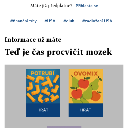
Máte již předplatné?
Přihlaste se
#finanční trhy
#USA
#dluh
#zadlužení USA
Informace už máte
Teď je čas procvičit mozek
HRÁT
HRÁT