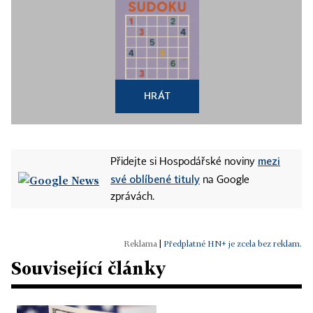
HRÁT
mezi
Přidejte si Hospodářské noviny
své oblíbené tituly
na Google
zprávách.
|
Předplatné HN+ je zcela bez reklam.
Související články