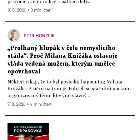
prarodiči. Jeho rodiče a patnáctiletý...
8. 8. 2026 ▪ 3 min. čtení
PETR HONZEJK
„Prolhaný hlupák v čele nemyslícího
stáda“. Proč Milana Knížáka oslavuje
vláda vedená mužem, kterým umělec
opovrhoval
Někteří říkají, že to byl poslední happening Milana
Knížáka. A něco na tom je. Pohřeb se státními poctami
organizovaný těmi, kterými slavný...
7. 8. 2026 ▪ 4 min. čtení