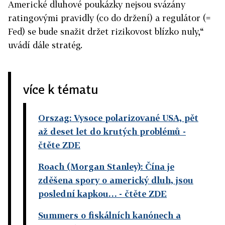
Americké dluhové poukázky nejsou svázány
ratingovými pravidly (co do držení) a regulátor (=
Fed) se bude snažit držet rizikovost blízko nuly,“
uvádí dále stratég.
více k tématu
Orszag: Vysoce polarizované USA, pět
až deset let do krutých problémů
-
čtěte ZDE
Roach (Morgan Stanley): Čína je
zděšena spory o americký dluh, jsou
poslední kapkou…
- čtěte ZDE
Summers o fiskálních kanónech a