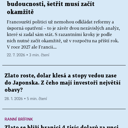
budoucnosti, šetřit musí začít
okamžitě
Francouzští politici už nemohou odkládat reformy a
úsporná opatření – to je závěr dvou nezávislých analýz,
které si zadal sám stát. S razantními kroky je podle
nich nutné začít okamžitě, už v rozpočtu na příští rok.
V roce 2027 ale Francii...
22. 7. 2026 ▪ 3 min. čtení
Zlato roste, dolar klesá a stopy vedou zase
do Japonska. Z čeho mají investoři největší
obavy?
28. 1. 2026 ▪ 5 min. čtení
RANNÍ BRÍFINK
Zlato se blíží hranici 4 tisíc dolarů za unci.