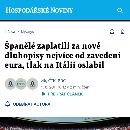
HN.cz
›
Byznys
Španělé zaplatili za nové
dluhopisy nejvíce od zavedení
eura, tlak na Itálii oslabil
vlk
ČTK
BBC
,
,
4. 8. 2011 18:12 ▪ 2 min. čtení
PŘEHRÁT ČLÁNEK
ODEBÍRAT AUTORA