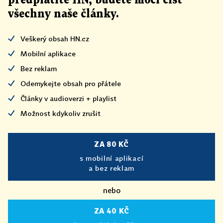
předplatíte HN, budete moci číst
všechny naše články
.
Veškerý obsah HN.cz
Mobilní aplikace
Bez reklam
Odemykejte obsah pro přátele
Články v audioverzi + playlist
Možnost kdykoliv zrušit
ZA 80 KČ
s mobilní aplikací
a bez reklam
nebo
ZA 40 KČ