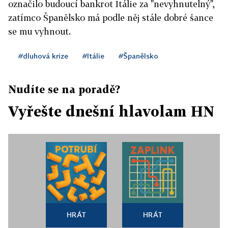
označilo budoucí bankrot Itálie za "nevyhnutelný",
zatímco Španělsko má podle něj stále dobré šance
se mu vyhnout.
#dluhová krize
#Itálie
#Španělsko
Nudíte se na poradě?
Vyřešte dnešní hlavolam HN
HRÁT
HRÁT