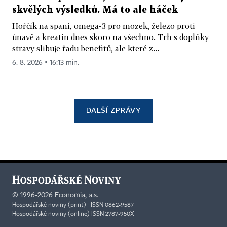
skvělých výsledků. Má to ale háček
Hořčík na spaní, omega-3 pro mozek, železo proti
únavě a kreatin dnes skoro na všechno. Trh s doplňky
stravy slibuje řadu benefitů, ale které z...
6. 8. 2026 ▪ 16:13 min.
DALŠÍ ZPRÁVY
©
1996-2026
Economia, a.s.
Hospodářské noviny (print) ISSN 0862-9587
Hospodářské noviny (online) ISSN 2787-950X