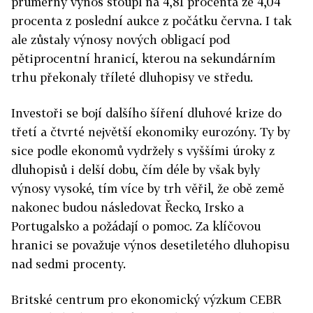
průměrný výnos stoupl na 4,81 procenta ze 4,04
procenta z poslední aukce z počátku června. I tak
ale zůstaly výnosy nových obligací pod
pětiprocentní hranicí, kterou na sekundárním
trhu překonaly tříleté dluhopisy ve středu.
Investoři se bojí dalšího šíření dluhové krize do
třetí a čtvrté největší ekonomiky eurozóny. Ty by
sice podle ekonomů vydržely s vyššími úroky z
dluhopisů i delší dobu, čím déle by však byly
výnosy vysoké, tím více by trh věřil, že obě země
nakonec budou následovat Řecko, Irsko a
Portugalsko a požádají o pomoc. Za klíčovou
hranici se považuje výnos desetiletého dluhopisu
nad sedmi procenty.
Britské centrum pro ekonomický výzkum CEBR