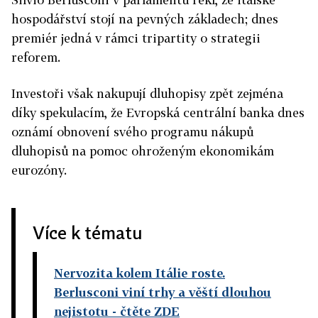
hospodářství stojí na pevných základech; dnes
premiér jedná v rámci tripartity o strategii
reforem.
Investoři však nakupují dluhopisy zpět zejména
díky spekulacím, že Evropská centrální banka dnes
oznámí obnovení svého programu nákupů
dluhopisů na pomoc ohroženým ekonomikám
eurozóny.
Více k tématu
Nervozita kolem Itálie roste.
Berlusconi viní trhy a věští dlouhou
nejistotu
- čtěte ZDE