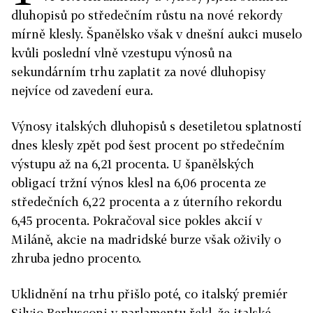
dluhopisů po středečním růstu na nové rekordy
mírně klesly. Španělsko však v dnešní aukci muselo
kvůli poslední vlně vzestupu výnosů na
sekundárním trhu zaplatit za nové dluhopisy
nejvíce od zavedení eura.
Výnosy italských dluhopisů s desetiletou splatností
dnes klesly zpět pod šest procent po středečním
výstupu až na 6,21 procenta. U španělských
obligací tržní výnos klesl na 6,06 procenta ze
středečních 6,22 procenta a z úterního rekordu
6,45 procenta. Pokračoval sice pokles akcií v
Miláně, akcie na madridské burze však oživily o
zhruba jedno procento.
Uklidnění na trhu přišlo poté, co italský premiér
Silvio Berlusconi v parlamentu řekl, že italské