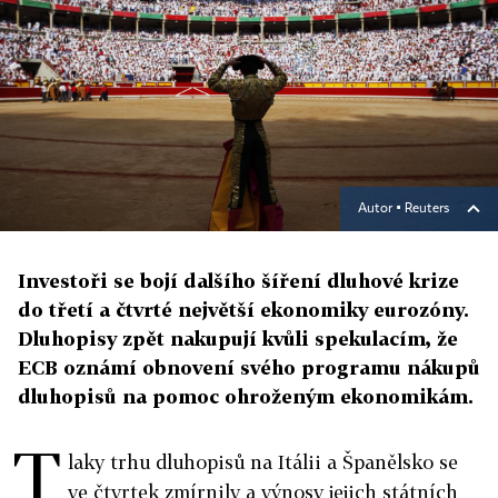
Autor ▪
Reuters
Investoři se bojí dalšího šíření dluhové krize
do třetí a čtvrté největší ekonomiky eurozóny.
Dluhopisy zpět nakupují kvůli spekulacím, že
ECB oznámí obnovení svého programu nákupů
dluhopisů na pomoc ohroženým ekonomikám.
T
laky trhu dluhopisů na Itálii a Španělsko se
ve čtvrtek zmírnily a výnosy jejich státních