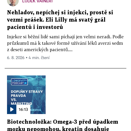
LUDĚK VAINERT
Nehladov, nepíchej si injekci, prostě si
vezmi prášek. Eli Lilly má svatý grál
pacientů i investorů
Injekce si běžní lidé sami píchají jen velmi neradi. Podle
průzkumů má k takové formě užívání léků averzi sedm
z deseti amerických pacientů....
6. 8. 2026 ▪ 4 min. čtení
16:13
Biotechnoložka: Omega-3 před úpadkem
mozku nepomohou, kreatin dosahuje