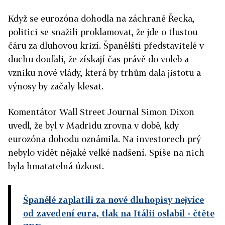
Když se eurozóna dohodla na záchraně Řecka,
politici se snažili proklamovat, že jde o tlustou
čáru za dluhovou krizí. Španělští představitelé v
duchu doufali, že získají čas právě do voleb a
vzniku nové vlády, která by trhům dala jistotu a
výnosy by začaly klesat.
Komentátor Wall Street Journal Simon Dixon
uvedl, že byl v Madridu zrovna v době, kdy
eurozóna dohodu oznámila. Na investorech prý
nebylo vidět nějaké velké nadšení. Spíše na nich
byla hmatatelná úzkost.
Španělé zaplatili za nové dluhopisy nejvíce
od zavedení eura, tlak na Itálii oslabil
- čtěte