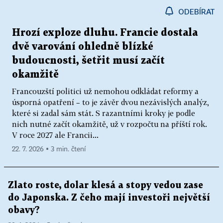
ODEBÍRAT
Hrozí exploze dluhu. Francie dostala
dvě varování ohledně blízké
budoucnosti, šetřit musí začít
okamžitě
Francouzští politici už nemohou odkládat reformy a
úsporná opatření – to je závěr dvou nezávislých analýz,
které si zadal sám stát. S razantními kroky je podle
nich nutné začít okamžitě, už v rozpočtu na příští rok.
V roce 2027 ale Francii...
22. 7. 2026 ▪ 3 min. čtení
Zlato roste, dolar klesá a stopy vedou zase
do Japonska. Z čeho mají investoři největší
obavy?