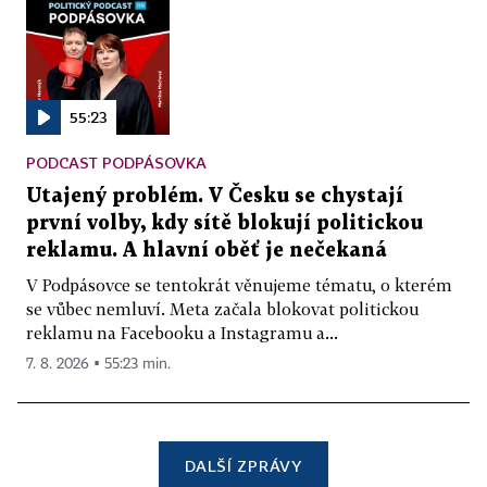
55:23
PODCAST PODPÁSOVKA
Utajený problém. V Česku se chystají
první volby, kdy sítě blokují politickou
reklamu. A hlavní oběť je nečekaná
V Podpásovce se tentokrát věnujeme tématu, o kterém
se vůbec nemluví. Meta začala blokovat politickou
reklamu na Facebooku a Instagramu a...
7. 8. 2026 ▪ 55:23 min.
DALŠÍ ZPRÁVY