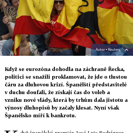
Autor ▪
Reuters
Když se eurozóna dohodla na záchraně Řecka,
politici se snažili proklamovat, že jde o tlustou
čáru za dluhovou krizí. Španělští představitelé
v duchu doufali, že získají čas do voleb a
vzniku nové vlády, která by trhům dala jistotu a
výnosy dluhopisů by začaly klesat. Nyní však
Španělsko míří k bankrotu.
dyž španělský premiér José Luis Rodríguez