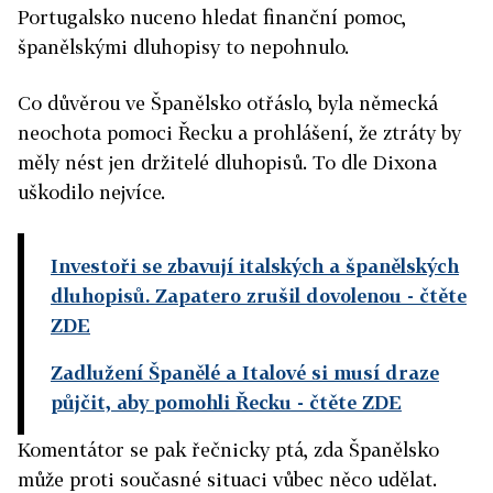
Portugalsko nuceno hledat finanční pomoc,
španělskými dluhopisy to nepohnulo.
Co důvěrou ve Španělsko otřáslo, byla německá
neochota pomoci Řecku a prohlášení, že ztráty by
měly nést jen držitelé dluhopisů. To dle Dixona
uškodilo nejvíce.
Investoři se zbavují italských a španělských
dluhopisů. Zapatero zrušil dovolenou
- čtěte
ZDE
Zadlužení Španělé a Italové si musí draze
půjčit, aby pomohli Řecku
- čtěte ZDE
Komentátor se pak řečnicky ptá, zda Španělsko
může proti současné situaci vůbec něco udělat.