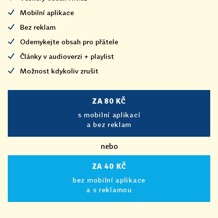
Mobilní aplikace
Bez reklam
Odemykejte obsah pro přátele
Články v audioverzi + playlist
Možnost kdykoliv zrušit
ZA 80 KČ
s mobilní aplikací
a bez reklam
nebo
ZA 40 KČ
bez mobilní aplikace
a s reklamou