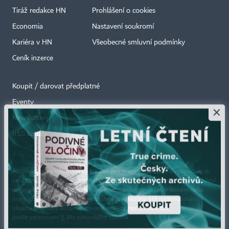
Tiráž redakce HN
Prohlášení o cookies
Economia
Nastavení soukromí
Kariéra v HN
Všeobecné smluvní podmínky
Ceník inzerce
Koupit / darovat předplatné
Eventy
×
Newslettery
RSS kanály
Autorská práva vykonává vydavatel. Bez písemného svolení vydavatele je
zakázáno jakékoli užití částí nebo celku díla, zejména rozmnožování a šíření
jakýmkoli způsobem, mechanickým nebo elektronickým, v českém nebo
jiném jazyce. Bez souhlasu vydavatele je zakázáno též rozmnožování
obsahu pro účely automatizované analýzy textů nebo dat
podle ustanovení § 39c autorského zákona.