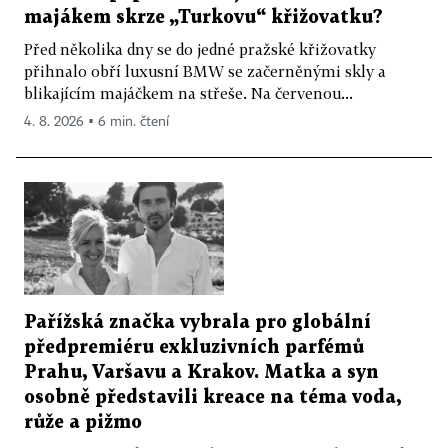
majákem skrze „Turkovu“ křižovatku?
Před několika dny se do jedné pražské křižovatky
přihnalo obří luxusní BMW se začerněnými skly a
blikajícím majáčkem na střeše. Na červenou...
4. 8. 2026 ▪ 6 min. čtení
Pařížská značka vybrala pro globální
předpremiéru exkluzivních parfémů
Prahu, Varšavu a Krakov. Matka a syn
osobně představili kreace na téma voda,
růže a pižmo