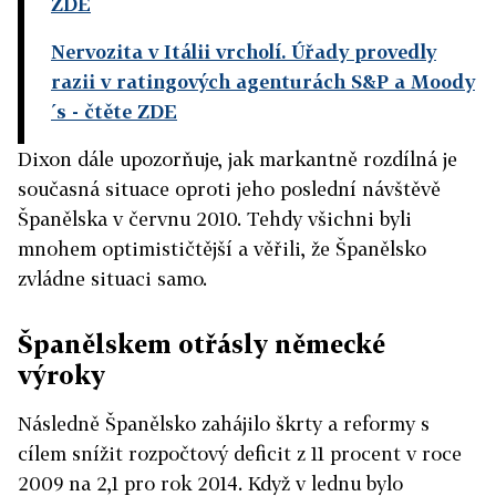
ZDE
Nervozita v Itálii vrcholí. Úřady provedly
razii v ratingových agenturách S&P a Moody
´s
- čtěte ZDE
Dixon dále upozorňuje, jak markantně rozdílná je
současná situace oproti jeho poslední návštěvě
Španělska v červnu 2010. Tehdy všichni byli
mnohem optimističtější a věřili, že Španělsko
zvládne situaci samo.
Španělskem otřásly německé
výroky
Následně Španělsko zahájilo škrty a reformy s
cílem snížit rozpočtový deficit z 11 procent v roce
2009 na 2,1 pro rok 2014. Když v lednu bylo