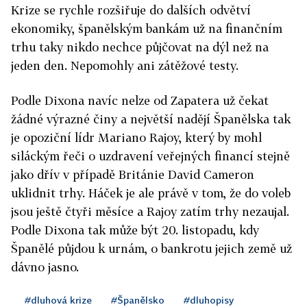
Krize se rychle rozšiřuje do dalších odvětví
ekonomiky, španělským bankám už na finančním
trhu taky nikdo nechce půjčovat na dýl než na
jeden den. Nepomohly ani zátěžové testy.
Podle Dixona navíc nelze od Zapatera už čekat
žádné výrazné činy a největší nadějí Španělska tak
je opoziční lídr Mariano Rajoy, který by mohl
siláckým řeči o uzdravení veřejných financí stejně
jako dřív v případě Británie David Cameron
uklidnit trhy. Háček je ale právě v tom, že do voleb
jsou ještě čtyři měsíce a Rajoy zatím trhy nezaujal.
Podle Dixona tak může být 20. listopadu, kdy
Španělé půjdou k urnám, o bankrotu jejich země už
dávno jasno.
#dluhová krize
#Španělsko
#dluhopisy